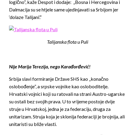
logično“, kaže Despot i dodaje: „Bosna i Hercegovina i
Dalmacija su se htjele same ujedinjavati sa Srbijom jer
‘dolaze Talijani’.”
Talijanska flota u Puli
Nije Marija Terezija, nego Karađorđević!
Srbija slavi formiranje Države SHS kao „konačno
oslobođenje”, a srpske vojnike kao osloboditelje.
Hrvatski vojnici koji su ratovali na strani Austro-ugarske
su ostali bez svojih prava. U to vrijeme postoje dvije
struje u Hrvatskoj, jedna je za federaciju, druga za
unitarizam. Struja koja je sklonija federaciji je brojnija, ali
unitaristi su bliže vlasti.