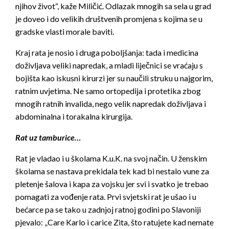
njihov život“, kaže Miličić. Odlazak mnogih sa sela u grad
je doveo i do velikih društvenih promjena s kojima se u
gradske vlasti morale baviti.
Kraj rata je nosio i druga poboljšanja: tada i medicina
doživljava veliki napredak, a mladi liječnici se vraćaju s
bojišta kao iskusni kirurzi jer su naučili struku u najgorim,
ratnim uvjetima. Ne samo ortopedija i protetika zbog
mnogih ratnih invalida, nego velik napredak doživljava i
abdominalna i torakalna kirurgija.
Rat uz tamburice…
Rat je vladao i u školama K.u.K. na svoj način. U ženskim
školama se nastava prekidala tek kad bi nestalo vune za
pletenje šalova i kapa za vojsku jer svi i svatko je trebao
pomagati za vođenje rata. Prvi svjetski rat je ušao i u
bećarce pa se tako u zadnjoj ratnoj godini po Slavoniji
pjevalo: „Care Karlo i carice Zita, što ratujete kad nemate