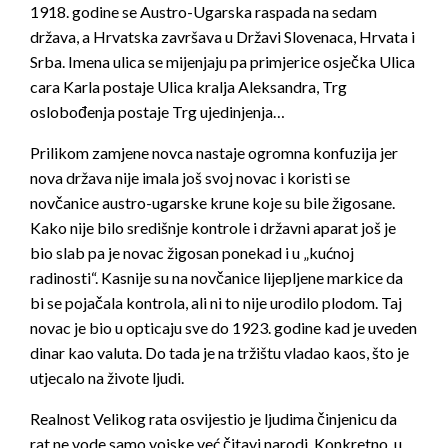
1918. godine se Austro-Ugarska raspada na sedam
država, a Hrvatska završava u Državi Slovenaca, Hrvata i
Srba. Imena ulica se mijenjaju pa primjerice osječka Ulica
cara Karla postaje Ulica kralja Aleksandra, Trg
oslobođenja postaje Trg ujedinjenja…
Prilikom zamjene novca nastaje ogromna konfuzija jer
nova država nije imala još svoj novac i koristi se
novčanice austro-ugarske krune koje su bile žigosane.
Kako nije bilo središnje kontrole i državni aparat još je
bio slab pa je novac žigosan ponekad i u „kućnoj
radinosti“. Kasnije su na novčanice lijepljene markice da
bi se pojačala kontrola, ali ni to nije urodilo plodom. Taj
novac je bio u opticaju sve do 1923. godine kad je uveden
dinar kao valuta. Do tada je na tržištu vladao kaos, što je
utjecalo na živote ljudi.
Realnost Velikog rata osvijestio je ljudima činjenicu da
rat ne vode samo vojske već čitavi narodi. Konkretno, u