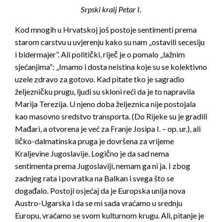
Srpski kralj Petar I.
Kod mnogih u Hrvatskoj još postoje sentimenti prema
starom carstvu u uvjerenju kako su nam „ostavili secesiju
i bidermajer”. Ali politički, riječ je o pomalo „lažnim
sjećanjima“: „Imamo i dosta neistina koje su se kolektivno
uzele zdravo za gotovo. Kad pitate tko je sagradio
željezničku prugu, ljudi su skloni reći da je to napravila
Marija Terezija. U njeno doba željeznica nije postojala
kao masovno sredstvo transporta. (Do Rijeke su je gradili
Mađari, a otvorena je već za Franje Josipa I. – op. ur.), ali
ličko-dalmatinska pruga je dovršena za vrijeme
Kraljevine Jugoslavije. Logično je da sad nema
sentimenta prema Jugoslaviji, nemam ga ni ja. I zbog
zadnjeg rata i povratka na Balkan i svega što se
događalo. Postoji osjećaj da je Europska unija nova
Austro-Ugarska i da se mi sada vraćamo u srednju
Europu, vraćamo se svom kulturnom krugu. Ali, pitanje je