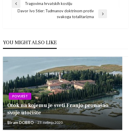
Navigacija
Tragovima hrvatskih kostiju
Previous
Davor Ivo Stier: Tuđmanov doktrinom protiv
Post
objava
Next
svakoga totalitarizma
Post
YOU MIGHT ALSO LIKE
POVIJEST
Otok na kojemu je sveti Franjo pronašao
svoje utočište
Biram DOBRO
27. svibnja 2020.