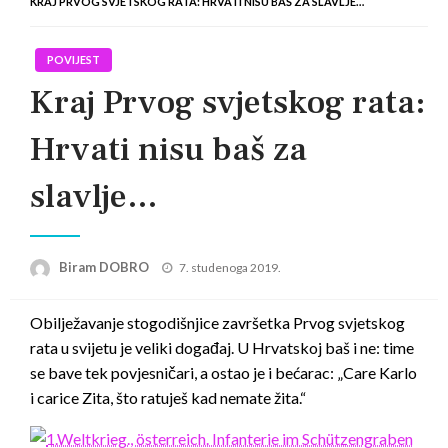
KRAJ PRVOG SVJETSKOG RATA: HRVATI NISU BAŠ ZA SLAVLJE…
POVIJEST
Kraj Prvog svjetskog rata:
Hrvati nisu baš za
slavlje…
Posted
Biram DOBRO
7. studenoga 2019.
on
Obilježavanje stogodišnjice završetka Prvog svjetskog
rata u svijetu je veliki događaj. U Hrvatskoj baš i ne: time
se bave tek povjesničari, a ostao je i bećarac: „Care Karlo
i carice Zita, što ratuješ kad nemate žita.“