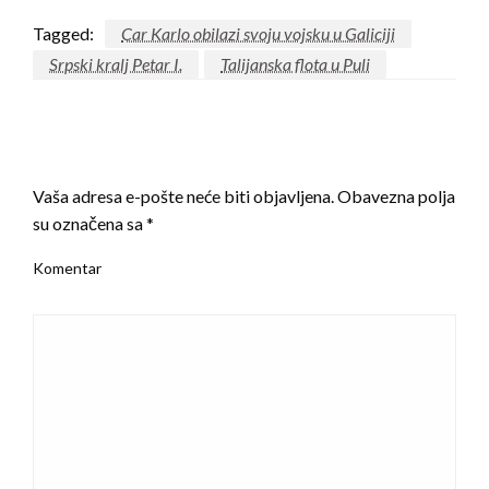
Tagged:
Car Karlo obilazi svoju vojsku u Galiciji
Srpski kralj Petar I.
Talijanska flota u Puli
LEAVE A RESPONSE
Vaša adresa e-pošte neće biti objavljena.
Obavezna polja
su označena sa
*
Komentar