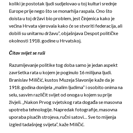
koliki je postotak ljudi sudjelovao u toj kulturi srednje
Europe prije nego što se monarhija raspala. Ono što
doista u toj državi bio problem, jest činjenica kako je
većina Hrvata vjerovala kako će se stvoriti federacija, ali
dobili su unitarnu državu“, objašnjava Despot političke
okolnosti 1918. godine u Hrvatskoj.
Čitav svijet se ruši
Razumijevanje politike tog doba samo je jedan aspekt
završetka rata u kojem je poginulo 16 milijuna ljudi.
Branislav Miličić, kustos Muzeja Slavonije kaže da je
1918. godina donijela „malim ljudima” i osobito onima na
selu, sasvim različit svijet od onoga u kojem su prije
živjeli. „Nakon Prvog svjetskog rata događa se masovna
upotreba tehnologije. Napredak fotografije, masovna
uporaba pisaćih strojeva, ručni satovi… Sve to mijenja
izgled tadašnjeg svijeta“, kaže Miličić.