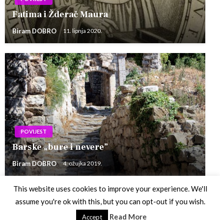
Fatima i Žderač Maura
Biram DOBRO
11. lipnja 2020.
POVIJEST
Barske „bure i nevere”
Biram DOBRO
4. ožujka 2019.
This website uses cookies to improve your experience. We'll
assume you're ok with this, but you can opt-out if you wish.
Theme by Silk Themes
Read More
Accept