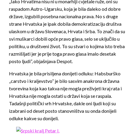
„Iako Hrvatima nisu ni u monarhiji cvjetale ruže, oni su
raspadom Autro-Ugarsku, koja je bila daleko od dobre
države, izgubili posebna nacionalna prava. No s druge
strane Hrvatska je ipak dobila demokratizaciju društva
ulaskom u državu Slovenaca, Hrvata i Srba. To znači da su
svi muškarci dobili opće pravo glasa, selo se uključilo u
politiku, u društveni život. To su stvari o kojima isto treba
razmišljati jer je prije toga pravo glasa imalo desetak
posto ljudi”, objašnjava Despot.
Hrvatska je bila prisiljena donijeti odluku: Habsburško
„carstvo i kraljevstvo” je bilo sasvim anakrona državna
tvorevina koja kao takva nije mogla preživjeti kraj rata i
Hrvatska nije mogla ostati u državi koja se raspala.
Tadašnji politički vrh Hrvatske, dakle oni ljudi koji su
izabrani od deset posto stanovništva su onda donijeli
odluke kakve su donijeli.