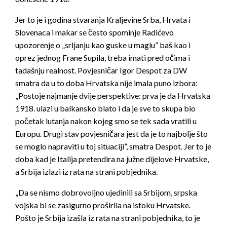
Jer to je i godina stvaranja Kraljevine Srba, Hrvata i
Slovenaca i makar se često spominje Radićevo
upozorenje o „srljanju kao guske u maglu” baš kao i
oprez jednog Frane Supila, treba imati pred očima i
tadašnju realnost. Povjesničar Igor Despot za DW
smatra da u to doba Hrvatska nije imala puno izbora:
„Postoje najmanje dvije perspektive: prva je da Hrvatska
1918. ulazi u balkansko blato i da je sve to skupa bio
početak lutanja nakon kojeg smo se tek sada vratili u
Europu. Drugi stav povjesničara jest da je to najbolje što
se moglo napraviti u toj situaciji”, smatra Despot. Jer to je
doba kad je Italija pretendira na južne dijelove Hrvatske,
a Srbija izlazi iz rata na strani pobjednika.
„Da se nismo dobrovoljno ujedinili sa Srbijom, srpska
vojska bi se zasigurno proširila na istoku Hrvatske.
Pošto je Srbija izašla iz rata na strani pobjednika, to je