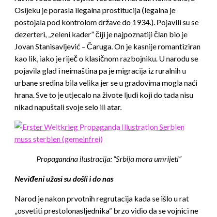
Osijeku je porasla ilegalna prostitucija (legalna je
postojala pod kontrolom države do 1934.). Pojavili su se
dezerteri, „zeleni kader” čiji je najpoznatiji član bio je
Jovan Stanisavljević – Čaruga. On je kasnije romantiziran
kao lik, iako je riječ o klasičnom razbojniku. U narodu se
pojavila glad i neimaština pa je migracija iz ruralnih u
urbane sredina bila velika jer se u gradovima mogla naći
hrana. Sve to je utjecalo na živote ljudi koji do tada nisu
nikad napuštali svoje selo ili atar.
Propagandna ilustracija: “Srbija mora umrijeti”
Neviđeni užasi su došli i do nas
Narod je nakon prvotnih regrutacija kada se išlo u rat
„osvetiti prestolonasljednika” brzo vidio da se vojnici ne