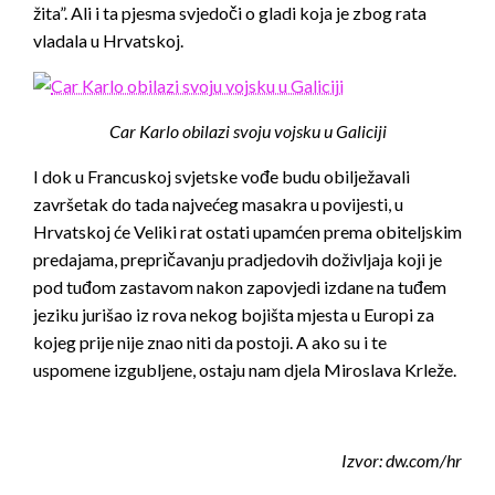
žita”. Ali i ta pjesma svjedoči o gladi koja je zbog rata
vladala u Hrvatskoj.
Car Karlo obilazi svoju vojsku u Galiciji
I dok u Francuskoj svjetske vođe budu obilježavali
završetak do tada najvećeg masakra u povijesti, u
Hrvatskoj će Veliki rat ostati upamćen prema obiteljskim
predajama, prepričavanju pradjedovih doživljaja koji je
pod tuđom zastavom nakon zapovjedi izdane na tuđem
jeziku jurišao iz rova nekog bojišta mjesta u Europi za
kojeg prije nije znao niti da postoji. A ako su i te
uspomene izgubljene, ostaju nam djela Miroslava Krleže.
Izvor: dw.com/hr