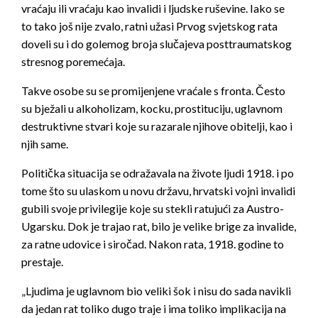
vraćaju ili vraćaju kao invalidi i ljudske ruševine. Iako se
to tako još nije zvalo, ratni užasi Prvog svjetskog rata
doveli su i do golemog broja slučajeva posttraumatskog
stresnog poremećaja.
Takve osobe su se promijenjene vraćale s fronta. Često
su bježali u alkoholizam, kocku, prostituciju, uglavnom
destruktivne stvari koje su razarale njihove obitelji, kao i
njih same.
Politička situacija se odražavala na živote ljudi 1918. i po
tome što su ulaskom u novu državu, hrvatski vojni invalidi
gubili svoje privilegije koje su stekli ratujući za Austro-
Ugarsku. Dok je trajao rat, bilo je velike brige za invalide,
za ratne udovice i siročad. Nakon rata, 1918. godine to
prestaje.
„Ljudima je uglavnom bio veliki šok i nisu do sada navikli
da jedan rat toliko dugo traje i ima toliko implikacija na