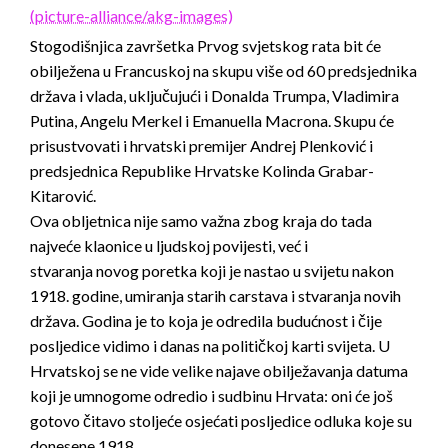
Stogodišnjica završetka Prvog svjetskog rata bit će
obilježena u Francuskoj na skupu više od 60 predsjednika
država i vlada, uključujući i Donalda Trumpa, Vladimira
Putina, Angelu Merkel i Emanuella Macrona. Skupu će
prisustvovati i hrvatski premijer Andrej Plenković i
predsjednica Republike Hrvatske Kolinda Grabar-
Kitarović.
Ova obljetnica nije samo važna zbog kraja do tada
najveće klaonice u ljudskoj povijesti, već i
stvaranja novog poretka koji je nastao u svijetu nakon
1918. godine, umiranja starih carstava i stvaranja novih
država. Godina je to koja je odredila budućnost i čije
posljedice vidimo i danas na političkoj karti svijeta. U
Hrvatskoj se ne vide velike najave obilježavanja datuma
koji je umnogome odredio i sudbinu Hrvata: oni će još
gotovo čitavo stoljeće osjećati posljedice odluka koje su
donesene 1918.