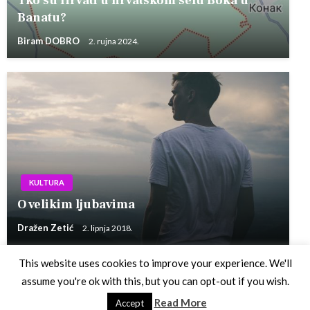
Tko su Hrvati u hrvatskom selu Boka u
Banatu?
Biram DOBRO
2. rujna 2024.
KULTURA
O velikim ljubavima
Dražen Zetić
2. lipnja 2018.
This website uses cookies to improve your experience. We'll
assume you're ok with this, but you can opt-out if you wish.
Theme by Silk Themes
Read More
Accept