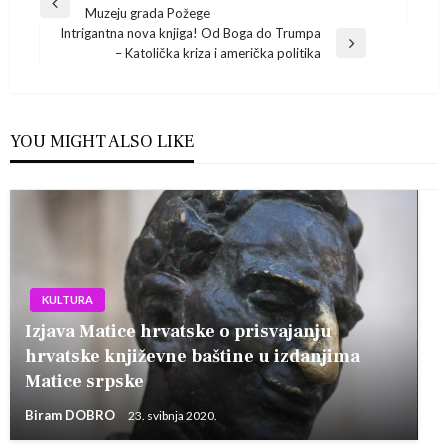
Navigacija
Previous
Muzeju grada Požege
Post
objava
Intrigantna nova knjiga! Od Boga do Trumpa
Next
– Katolička kriza i američka politika
Post
YOU MIGHT ALSO LIKE
KULTURA
Izjava Matice hrvatske o prisvajanju
hrvatske književne baštine u izdanjima
Matice srpske
Biram DOBRO
23. svibnja 2020.