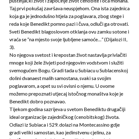
pustinjački život i započinje život cenobite i oca monaha.
Taj prvi pokušaj završava neuspjehom. Ona ista zajednica
koja ga je jednodušno htjela za poglavara, zbog stege i
reda koje Benedikt pomno pazi i čuva, odluči ga otrovati.
Sveti Benedikt blagoslovom otklanja ovu zamku sotone i
vraća se “na mjesto svoje ljubljene samoće…” (Dijalozi II,
3).
No njegova svetost i krepostan život nastavlja privlačiti
mnoge koji žele živjeti pod njegovim vodstvom i služiti
svemogućem Bogu. Gradi tada u Subiacu u Sublacenskoj
dolini dvanaest malih samostana, svaki sa svojim
poglavarom, a opet su svi ovisni o njemu. U ovome
možemo prepoznati utjecaj istočnog monaštva koje je
Benedikt dobro poznavao.
Tijekom godina sazrijeva u svetom Benediktu drugačiji
ideal organizacije zajedničkog (cenobitskog) života.
Odlazi iz Subiaca i 529. dolazi na Montecassino gdje
gradi veliki samostan, kao jedinstvenu cjelinu, za