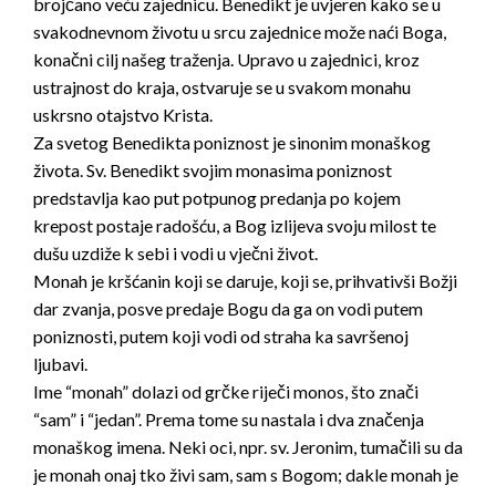
brojčano veću zajednicu. Benedikt je uvjeren kako se u
svakodnevnom životu u srcu zajednice može naći Boga,
konačni cilj našeg traženja. Upravo u zajednici, kroz
ustrajnost do kraja, ostvaruje se u svakom monahu
uskrsno otajstvo Krista.
Za svetog Benedikta poniznost je sinonim monaškog
života. Sv. Benedikt svojim monasima poniznost
predstavlja kao put potpunog predanja po kojem
krepost postaje radošću, a Bog izlijeva svoju milost te
dušu uzdiže k sebi i vodi u vječni život.
Monah je kršćanin koji se daruje, koji se, prihvativši Božji
dar zvanja, posve predaje Bogu da ga on vodi putem
poniznosti, putem koji vodi od straha ka savršenoj
ljubavi.
Ime “monah” dolazi od grčke riječi monos, što znači
“sam” i “jedan”. Prema tome su nastala i dva značenja
monaškog imena. Neki oci, npr. sv. Jeronim, tumačili su da
je monah onaj tko živi sam, sam s Bogom; dakle monah je