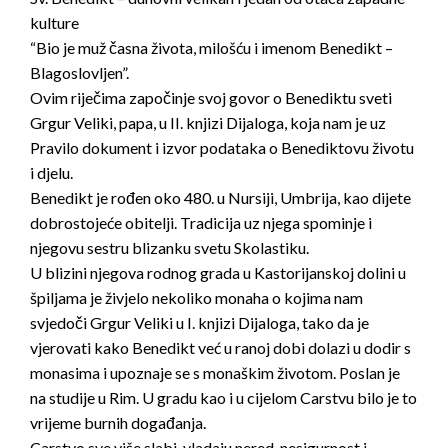
kulture
“Bio je muž časna života, milošću i imenom Benedikt –
Blagoslovljen”.
Ovim riječima započinje svoj govor o Benediktu sveti
Grgur Veliki, papa, u II. knjizi Dijaloga, koja nam je uz
Pravilo dokument i izvor podataka o Benediktovu životu
i djelu.
Benedikt je rođen oko 480. u Nursiji, Umbrija, kao dijete
dobrostojeće obitelji. Tradicija uz njega spominje i
njegovu sestru blizanku svetu Skolastiku.
U blizini njegova rodnog grada u Kastorijanskoj dolini u
špiljama je živjelo nekoliko monaha o kojima nam
svjedoči Grgur Veliki u I. knjizi Dijaloga, tako da je
vjerovati kako Benedikt već u ranoj dobi dolazi u dodir s
monasima i upoznaje se s monaškim životom. Poslan je
na studije u Rim. U gradu kao i u cijelom Carstvu bilo je to
vrijeme burnih događanja.
Carstvo sve više slabi, vladaju nered, nesigurnost i