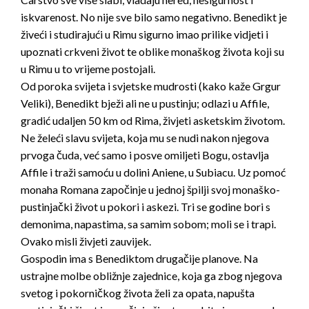
iskvarenost. No nije sve bilo samo negativno. Benedikt je
živeći i studirajući u Rimu sigurno imao prilike vidjeti i
upoznati crkveni život te oblike monaškog života koji su
u Rimu u to vrijeme postojali.
Od poroka svijeta i svjetske mudrosti (kako kaže Grgur
Veliki), Benedikt bježi ali ne u pustinju; odlazi u Affile,
gradić udaljen 50 km od Rima, živjeti asketskim životom.
Ne želeći slavu svijeta, koja mu se nudi nakon njegova
prvoga čuda, već samo i posve omiljeti Bogu, ostavlja
Affile i traži samoću u dolini Aniene, u Subiacu. Uz pomoć
monaha Romana započinje u jednoj špilji svoj monaško-
pustinjački život u pokori i askezi. Tri se godine bori s
demonima, napastima, sa samim sobom; moli se i trapi.
Ovako misli živjeti zauvijek.
Gospodin ima s Benediktom drugačije planove. Na
ustrajne molbe obližnje zajednice, koja ga zbog njegova
svetog i pokorničkog života želi za opata, napušta