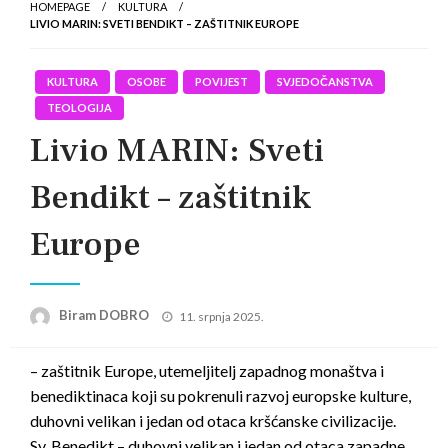
HOMEPAGE
KULTURA
LIVIO MARIN: SVETI BENDIKT – ZAŠTITNIK EUROPE
KULTURA
OSOBE
POVIJEST
SVJEDOČANSTVA
TEOLOGIJA
Livio MARIN: Sveti
Bendikt – zaštitnik
Europe
Posted
Biram DOBRO
11. srpnja 2025.
on
– zaštitnik Europe, utemeljitelj zapadnog monaštva i
benediktinaca koji su pokrenuli razvoj europske kulture,
duhovni velikan i jedan od otaca kršćanske civilizacije.
Sv. Benedikt – duhovni velikan i jedan od otaca zapadne