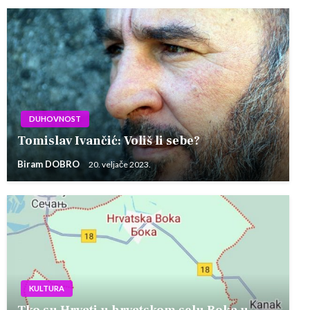
DUHOVNOST
Tomislav Ivančić: Voliš li sebe?
Biram DOBRO
20. veljače 2023.
KULTURA