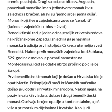
eremit-pustinjak. Drugi su oci, osobito sv. Augustin,
povezivali monaško ime s jedinstvom: monah živi u
zajednici s braćom, ali svi su “jedno srce i jedna duša”.
Monasi koji žive u zajednicama zovu se “cenobiti”
(koinos = zajednički + bios = život).
Benediktinski red je jedan od najstarijih crkvenih redova
na kršćanskome Zapadu. Iznjedrila ga je najranija
monaška tradicija prvih stoljeća Crkve, a utemeljio sveti
Benedikt. Nakon prvih monaških zajednica kod Subiaca,
529. godine osnovao je poznati samostan na
Montecassinu. Red se odatle ubrzo proširio po cijeloj
Europi.
Prvi benediktinski monah koji je došao u Hrvatsku bio je
opat Martin. Prikupljajući moći kršćanskih mučenika
došao je u dodir i s hrvatskim narodom. Nakon njega, na
poziv hrvatskih vladara, dolaze i drugi benediktinski
monasi. Osnivaju brojne opatije u kontinentalnim, a još
više u primorskim dijelovima Hrvatske. Kao ljudi