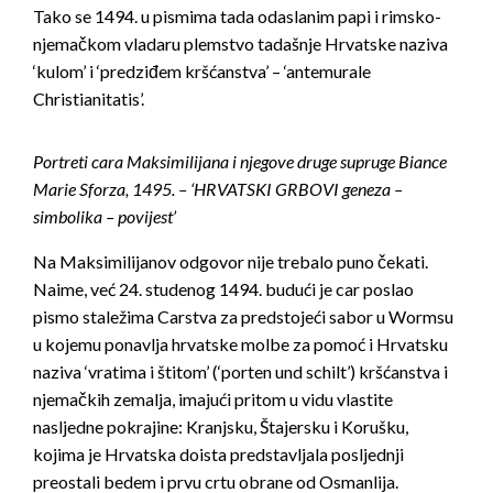
Tako se 1494. u pismima tada odaslanim papi i rimsko-
njemačkom vladaru plemstvo tadašnje Hrvatske naziva
‘kulom’ i ‘predziđem kršćanstva’ – ‘antemurale
Christianitatis’.
Portreti cara Maksimilijana i njegove druge supruge Biance
Marie Sforza, 1495. – ‘HRVATSKI GRBOVI geneza –
simbolika – povijest’
Na Maksimilijanov odgovor nije trebalo puno čekati.
Naime, već 24. studenog 1494. budući je car poslao
pismo staležima Carstva za predstojeći sabor u Wormsu
u kojemu ponavlja hrvatske molbe za pomoć i Hrvatsku
naziva ‘vratima i štitom’ (‘porten und schilt’) kršćanstva i
njemačkih zemalja, imajući pritom u vidu vlastite
nasljedne pokrajine: Kranjsku, Štajersku i Korušku,
kojima je Hrvatska doista predstavljala posljednji
preostali bedem i prvu crtu obrane od Osmanlija.