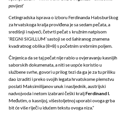
povijest’
Cetingradska isprava o izboru Ferdinanda Habsburškog
za hrvatskoga kralja proviđena je sa sedam pečata, a
središnji i najveći, četvrti pečat s kružnim natpisom
‘REGNI SIGILLUM’ sastoji se od šahiranog znamena
kvadratnog oblika (8×8) s početnim srebrnim poljem.
Činjenica da se taj pečat nije rabio u ovjeravanju kasnijih
saborskih dokumenata, a niti se uopće koristio u
službene svrhe, govori u prilog tezi da ga je za tu priliku
dao izraditi i preko svojih legata hrvatskome plemstvu
poslati Maksimilijanov unuk i nasljednik, austrijski
nadvojvoda i netom izabrani češki kralj
Ferdinand I.
Međutim, o kasnijoj, višestoljetnoj uporabi ovoga grba
bit će više riječi u idućem tekstu ovoga niza.”