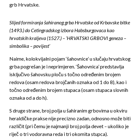
grb Hrvatske.
Slijed formiranja šahiranog grba Hrvatske od Krbavske bitke
(1493.) do Cetingradskog izbora Habsburgovaca kao
hrvatskih kraljeva (1527.) – ‘HRVATSKI GRBOVI geneza –
simbolika – povijest’
Naime, kolokvijalni pojam ‘šahovnice’ u slučaju hrvatskog
grba pogrešan je i neprimjeren. ‘Šahovnica’ predstavlja
isključivo šahovsku ploču s točno određenim brojem
redova (osam redova brojčanih oznaka od 1 do 8), kao i
točno određenim brojem stupaca (osam stupaca slovnih
oznaka od a do h).
S druge strane, broj polja u šahiranim grbovima u okviru
heraldičke prakse nije precizno zadan, odnosno može biti
različit (pri čemu je najmanji broj polja devet – ukoliko je
riječ o tri vodoravna reda i tri okomita stupca).