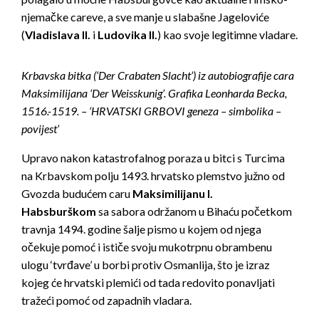
njemačke careve, a sve manje u slabašne Jageloviće
(
Vladislava II.
i
Ludovika II.
) kao svoje legitimne vladare.
Krbavska bitka (‘Der Crabaten Slacht’) iz autobiografije cara
Maksimilijana ‘Der Weisskunig’. Grafika Leonharda Becka,
1516.-1519. – ‘HRVATSKI GRBOVI geneza – simbolika –
povijest’
Upravo nakon katastrofalnog poraza u bitci s Turcima
na Krbavskom polju 1493. hrvatsko plemstvo južno od
Gvozda budućem caru
Maksimilijanu I.
Habsburškom
sa sabora održanom u Bihaću početkom
travnja 1494. godine šalje pismo u kojem od njega
očekuje pomoć i ističe svoju mukotrpnu obrambenu
ulogu ‘tvrđave’ u borbi protiv Osmanlija, što je izraz
kojeg će hrvatski plemići od tada redovito ponavljati
tražeći pomoć od zapadnih vladara.