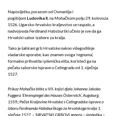
Naposljetku, porazom od Osmanlija i
pogibijom
Ludovika II.
na Mohačkom polju 29. kolovoza
1526. Ugarsko-hrvatsko kraljevstvo se raspalo, a
nadvojvoda Ferdinand Habsburški učinio je sve da ga
Hrvatski sabor izabere za kralja.
Tako je šahirani grb Hrvatske nakon višegodišnje
vladarske uporabe, kao znamen svoga ‘regnuma’,
formalno prihvatila i plemićka elita, koristeći ga na
pečatu saborske isprave u Cetingradu od 1. siječnja
1527.
Prikaz Mohačke bitke u VII. knjizi djela Johanna Jakoba
Fuggera ‘Ehrenspiegel des Hauses Österreich’. Augsburg,
1559.; Pečat Kraljevine Hrvatske s Cetingradske isprave o
izboru Ferdinanda Habsburškoga za hrvatskoga kralja 1.
siječnja 1527. – ‘HRVATSKI GRBOVI geneza – simbolika –