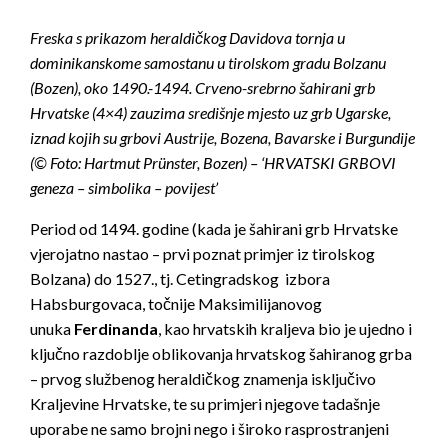
Freska s prikazom heraldičkog Davidova tornja u
dominikanskome samostanu u tirolskom gradu Bolzanu
(Bozen), oko 1490.-1494. Crveno-srebrno šahirani grb
Hrvatske (4×4) zauzima središnje mjesto uz grb Ugarske,
iznad kojih su grbovi Austrije, Bozena, Bavarske i Burgundije
(© Foto: Hartmut Prünster, Bozen) – ‘HRVATSKI GRBOVI
geneza – simbolika – povijest’
Period od 1494. godine (kada je šahirani grb Hrvatske
vjerojatno nastao – prvi poznat primjer iz tirolskog
Bolzana) do 1527., tj. Cetingradskog izbora
Habsburgovaca, točnije Maksimilijanovog
unuka
Ferdinanda
, kao hrvatskih kraljeva bio je ujedno i
ključno razdoblje oblikovanja hrvatskog šahiranog grba
– prvog službenog heraldičkog znamenja isključivo
Kraljevine Hrvatske, te su primjeri njegove tadašnje
uporabe ne samo brojni nego i široko rasprostranjeni