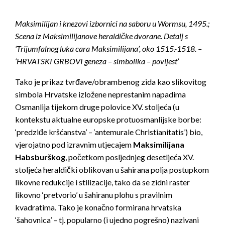
Maksimilijan i knezovi izbornici na saboru u Wormsu, 1495.;
Scena iz Maksimilijanove heraldičke dvorane. Detalj s
‘Trijumfalnog luka cara Maksimilijana’, oko 1515.-1518. –
‘HRVATSKI GRBOVI geneza – simbolika – povijest’
Tako je prikaz tvrđave/obrambenog zida kao slikovitog
simbola Hrvatske izložene neprestanim napadima
Osmanlija tijekom druge polovice XV. stoljeća (u
kontekstu aktualne europske protuosmanlijske borbe:
‘predziđe kršćanstva’ – ‘antemurale Christianitatis’) bio,
vjerojatno pod izravnim utjecajem
Maksimilijana
Habsburškog
, početkom posljednjeg desetljeća XV.
stoljeća heraldički oblikovan u šahirana polja postupkom
likovne redukcije i stilizacije, tako da se zidni raster
likovno ‘pretvorio’ u šahiranu plohu s pravilnim
kvadratima. Tako je konačno formirana hrvatska
‘šahovnica’ – tj. popularno (i ujedno pogrešno) nazivani