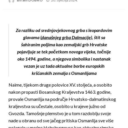
20. siječnja 2024.
on
Za razliku od srednjovjekovnog grba s leopardovim
glavama (
današnjeg grba Dalmacije
), štit sa
šahiranim poljima kao zemaljski grb Hrvatske
pojavljuje se tek početkom novoga vijeka, točnije
oko 1494. godine, a njegova simbolika i nastanak
vezan je uz tada aktualne borbe europskih
kršćanskih zemalja s Osmanlijama
Naime, tijekom druge polovice XV. stoljeća, a osobito
nakon propasti Bosanskog Kraljevstva 1463. godine,
provale Osmanlija na područje Hrvatsko-dalmatinskog
kraljevstva su učestale, osobito u krajeve južno od
Gvozda. Tamošnje plemstvo je u tom razdoblju svoje
nade u obranu od sve jačeg pritiska Osmanlija sve više
polagalo u moćne Habsburgovce kao aktualne rimsko-