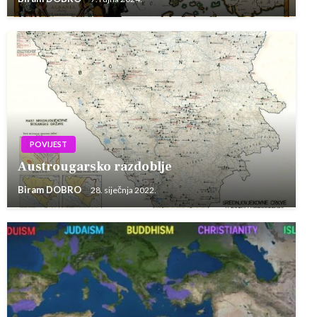
POVIJEST
Austrougarsko razdoblje
Biram DOBRO
28. siječnja 2022.