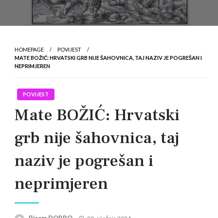
HOMEPAGE
POVIJEST
MATE BOŽIĆ: HRVATSKI GRB NIJE ŠAHOVNICA, TAJ NAZIV JE POGREŠAN I
NEPRIMJEREN
POVIJEST
Mate BOŽIĆ: Hrvatski
grb nije šahovnica, taj
naziv je pogrešan i
neprimjeren
Posted
Biram DOBRO