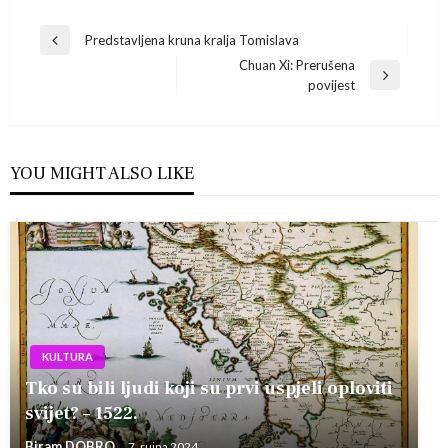
Navigacija
Predstavljena kruna kralja Tomislava
Previous
Chuan Xi: Prerušena
Post
objava
Next
povijest
Post
YOU MIGHT ALSO LIKE
KULTURA
Tko su bili ljudi koji su prvi uspjeli oploviti
svijet? – 1522.
Biram DOBRO
7. rujna 2024.