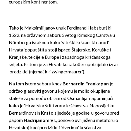
europskim kontinentom.
Tako je Maksimilijanov unuk Ferdinand Habsburški
1522. na državnom saboru Svetog Rimskog Carstva u
Nürnbergu istaknuo kako ‘viteški kršćanski narod’
Hrvata ‘poput štita’ stoji ispred Štajerske, Koruške i
Kranjske, te cijele Europe i zapadnoga kršćanskoga
svijeta. Pritom je za Hrvatsku također upotrijebio izraz
‘predziđe’ (njemački: ‘zwingermaurer’).
Na tom istom saboru knez
Bernardin Frankapan
je
održao glasoviti govor u kojemu je molio okupljene
staleže za pomoć u obrani od Osmanlija, napominjući
kako je ‘Hrvatska štit i vrata kršćanstva’. Naposljetku,
Bernardinov sin
Krsto
sljedeće je godine, u govoru pred
papom
Hadrijanom VI.
, ponovio uvriježenu metaforu o
Hrvatskoj kao ‘predziđu’ i ‘dverima’ kršćanstva.