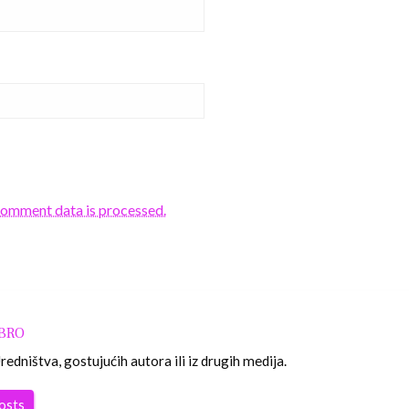
comment data is processed.
OBRO
edništva, gostujućih autora ili iz drugih medija.
posts