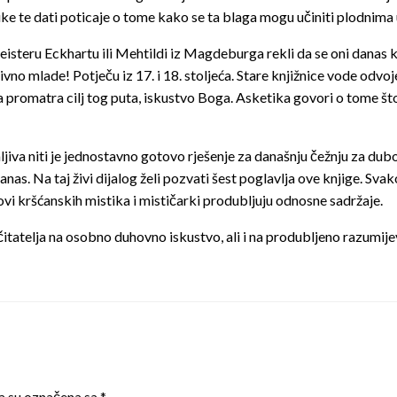
ke te dati poticaje o tome kako se ta blaga mogu učiniti plodnima 
isteru Eckhartu ili Mehtildi iz Magdeburga rekli da se oni danas k
tivno mlade! Potječu iz 17. i 18. stoljeća. Stare knjižnice vode odv
promatra cilj tog puta, iskustvo Boga. Asketika govori o tome što
mljiva niti je jednostavno gotovo rješenje za današnju čežnju za d
danas. Na taj živi dijalog želi pozvati šest poglavlja ove knjige. Svak
i kršćanskih mistika i mističarki produbljuju odnosne sadržaje.
čitatelja na osobno duhovno iskustvo, ali i na produbljeno razumije
a su označena sa
*