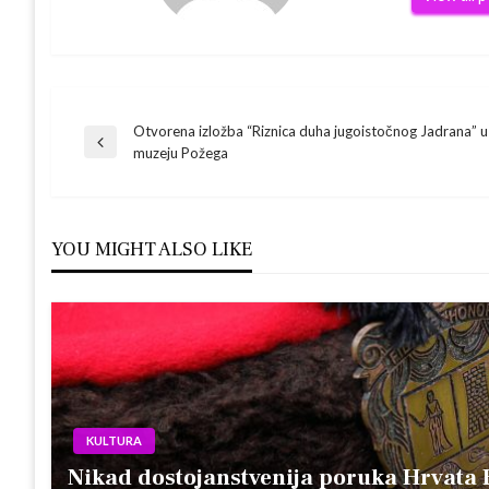
Navigacija
Otvorena izložba “Riznica duha jugoistočnog Jadrana”
Previous
muzeju Požega
Post
objava
YOU MIGHT ALSO LIKE
KULTURA
Nikad dostojanstvenija poruka Hrvata 