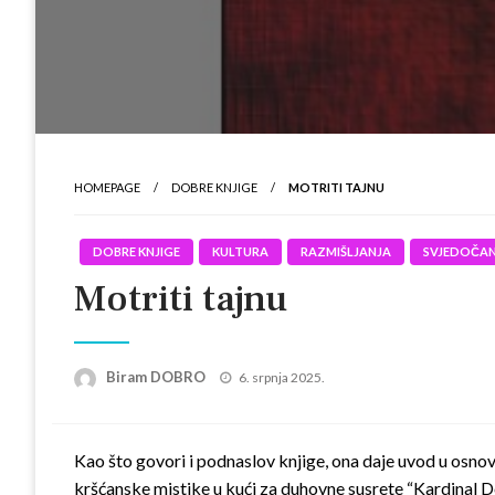
HOMEPAGE
DOBRE KNJIGE
MOTRITI TAJNU
DOBRE KNJIGE
KULTURA
RAZMIŠLJANJA
SVJEDOČA
Motriti tajnu
Posted
Biram DOBRO
6. srpnja 2025.
on
Kao što govori i podnaslov knjige, ona daje uvod u osnov
kršćanske mistike u kući za duhovne susrete “Kardinal Dö