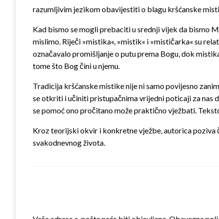
razumljivim jezikom obavijestiti o blagu kršćanske misti
Kad bismo se mogli prebaciti u srednji vijek da bismo Me
mislimo. Riječi »mistika«, »mistik« i »mističarka« su rela
označavalo promišljanje o putu prema Bogu, dok mistika 
tome što Bog čini u njemu.
Tradicija kršćanske mistike nije ni samo povijesno zani
se otkriti i učiniti pristupačnima vrijedni poticaji za nas 
se pomoć ono pročitano može praktično vježbati. Tekstov
Kroz teorijski okvir i konkretne vježbe, autorica poziva 
svakodnevnog života.
LEAVE A RESPONSE
Vaša adresa e-pošte neće biti objavljena.
Obavezna polj