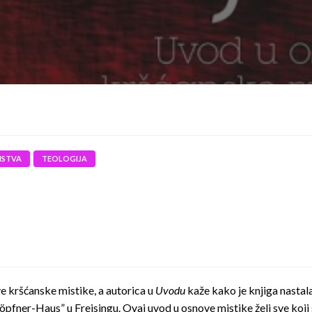
NSTVA
TEOLOGIJA
e kršćanske mistike, a autorica u
Uvodu
kaže kako je knjiga nastala
pfner-Haus” u Freisingu. Ovaj uvod u osnove mistike želi sve koji 