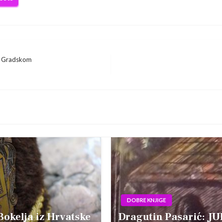
 u Gradskom
DOBRE KNJIGE
Bokelja iz Hrvatske
Dragutin Pasarić: J