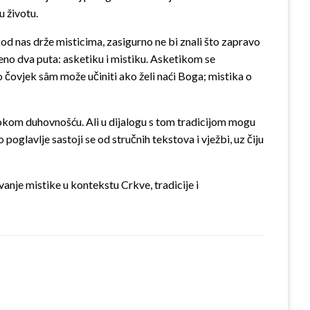
u životu.
od nas drže misticima, zasigurno ne bi znali što zapravo
ojeno dva puta: asketiku i mistiku. Asketikom se
 čovjek sâm može učiniti ako želi naći Boga; mistika o
ubokom duhovnošću. Ali u dijalogu s tom tradicijom mogu
o poglavlje sastoji se od stručnih tekstova i vježbi, uz čiju
vanje mistike u kontekstu Crkve, tradicije i