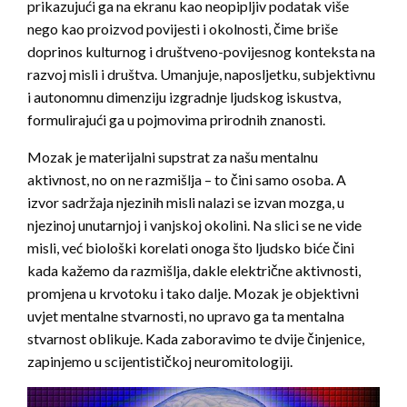
prikazujući ga na ekranu kao neopipljiv podatak više
nego kao proizvod povijesti i okolnosti, čime briše
doprinos kulturnog i društveno-povijesnog konteksta na
razvoj misli i društva. Umanjuje, naposljetku, subjektivnu
i autonomnu dimenziju izgradnje ljudskog iskustva,
formulirajući ga u pojmovima prirodnih znanosti.
Mozak je materijalni supstrat za našu mentalnu
aktivnost, no on ne razmišlja – to čini samo osoba. A
izvor sadržaja njezinih misli nalazi se izvan mozga, u
njezinoj unutarnjoj i vanjskoj okolini. Na slici se ne vide
misli, već biološki korelati onoga što ljudsko biće čini
kada kažemo da razmišlja, dakle električne aktivnosti,
promjena u krvotoku i tako dalje. Mozak je objektivni
uvjet mentalne stvarnosti, no upravo ga ta mentalna
stvarnost oblikuje. Kada zaboravimo te dvije činjenice,
zapinjemo u scijentističkoj neuromitologiji.