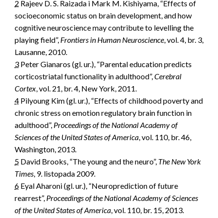
2
Rajeev D. S. Raizada i Mark M. Kishiyama, “Effects of
socioeconomic status on brain development, and how
cognitive neuroscience may contribute to levelling the
playing field”,
Frontiers in Human Neuroscience
, vol. 4, br. 3,
Lausanne, 2010.
3
Peter Gianaros (gl. ur.), “Parental education predicts
corticostriatal functionality in adulthood”,
Cerebral
Cortex
, vol. 21, br. 4, New York, 2011.
4
Pilyoung Kim (gl. ur.), “Effects of childhood poverty and
chronic stress on emotion regulatory brain function in
adulthood”,
Proceedings of the National Academy of
Sciences of the United States of America
, vol. 110, br. 46,
Washington, 2013.
5
David Brooks, “The young and the neuro”,
The New York
Times
, 9. listopada 2009.
6
Eyal Aharoni (gl. ur.), “Neuroprediction of future
rearrest”,
Proceedings of the National Academy of Sciences
of the United States of America
, vol. 110, br. 15, 2013.