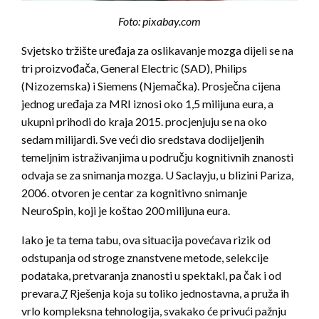
Foto: pixabay.com
Svjetsko tržište uređaja za oslikavanje mozga dijeli se na
tri proizvođača, General Electric (SAD), Philips
(Nizozemska) i Siemens (Njemačka). Prosječna cijena
jednog uređaja za MRI iznosi oko 1,5 milijuna eura, a
ukupni prihodi do kraja 2015. procjenjuju se na oko
sedam milijardi. Sve veći dio sredstava dodijeljenih
temeljnim istraživanjima u području kognitivnih znanosti
odvaja se za snimanja mozga. U Saclayju, u blizini Pariza,
2006. otvoren je centar za kognitivno snimanje
NeuroSpin, koji je koštao 200 milijuna eura.
Iako je ta tema tabu, ova situacija povećava rizik od
odstupanja od stroge znanstvene metode, selekcije
podataka, pretvaranja znanosti u spektakl, pa čak i od
prevara.
7
Rješenja koja su toliko jednostavna, a pruža ih
vrlo kompleksna tehnologija, svakako će privući pažnju