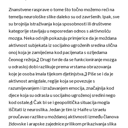
Znanstvene rasprave o tome što točno možemo reći na
temelju neurološke slike daleko su od završenih. Ipak, sve
su brojnija istraživanja koja sposobnosti ili društvene
kategorije stavljaju u neposredan odnos s aktivnošću
mozga. Neka od njih pokazuju primjerice da je moždana
aktivnost subjekata iz socijalno ugroženih sredina slična
onoj koja je zamijećena kod pacijenata s ozljedama
čeonog režnja.
2
Drugi tvrde da se funkcioniranje mozga
u odrasloj dobi razlikuje prema vrstama obrazovanja
koje je osoba imala tijekom djetinjstva.
3
Piše se i da je
aktivnost amigdale, regije koja se povezuje s
razumijevanjem i izražavanjem emocija, značajnija kod
djece koja su odrasla u socijalno ugroženoj sredini nego
kod ostale.
4
Čak bi se i geopolitička situacija mogla
iščitati iz neuroslika. Jedan je tim iz Haife u Izraelu
proučavao razlike u moždanoj aktivnosti između članova
židovske i arapske zajednice prilikom prikazivanja slika