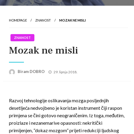
HOMEPAGE
ZNANOST
MOZAK NE MISLI
ZNANOST
Mozak ne misli
Posted
Biram DOBRO
29. lipnja 2018.
on
Razvoj tehnologije oslikavanja mozga posljednjih
desetljeća nedvojbeno je koristan instrument čiji raspon
primjena se čini gotovo neograničenim. Iz toga, međutim,
proizlaze i nezanemarive opasnosti: nekritički
primijenjen, “dokaz mozgom” prijeti redukciji ljudskog