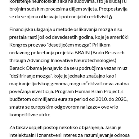
korištenje neuroloških slika na sudovima, što je slučaj i u
brojnim sudskim procesima diljem svijeta. Pretpostavlja
se da se njima otkrivaju i potencijalni recidivisti.
6
Financijska ulaganja u metode oslikavanja mozga nisu
prestala rasti još od devedesetih godina, koje je američki
Kongres prozvao “desetljećem mozga”. Prilikom
nedavnog pokretanja projekta BRAIN (Brain Research
through Advancing Innovative Neurotechnologies),
Barack Obama je najavio da se u područjima vezanim uz
“dešifriranje mozga”, koje je jednako značajno kao i
mapiranje ljudskog genoma, mogu očekivati nova znatna
povećanja investicija. Program Human Brain Project, s
budžetom od milijardu eura za period od 2010. do 2020.,
smatra se europskim odgovorom na izazov ove vrlo
kompetitivne utrke.
Za takav uspjeh postoji nekoliko objašnjenja. Jasan je
intelektualni i znanstveni interes za razumijevanje odnosa