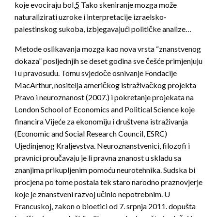
koje evociraju bol.
5
Tako skeniranje mozga može
naturalizirati uzroke i interpretacije izraelsko-
palestinskog sukoba, izbjegavajući političke analize…
Metode oslikavanja mozga kao nova vrsta “znanstvenog
dokaza” posljednjih se deset godina sve češće primjenjuju
i u pravosuđu. Tomu svjedoče osnivanje Fondacije
MacArthur, nositelja američkog istraživačkog projekta
Pravo i neuroznanost (2007.) i pokretanje projekata na
London School of Economics and Political Science koje
financira Vijeće za ekonomiju i društvena istraživanja
(Economic and Social Research Council, ESRC)
Ujedinjenog Kraljevstva. Neuroznanstvenici, filozofi i
pravnici proučavaju je li pravna znanost u skladu sa
znanjima prikupljenim pomoću neurotehnika. Sudska bi
procjena po tome postala tek staro narodno praznovjerje
koje je znanstveni razvoj učinio nepotrebnim. U
Francuskoj, zakon o bioetici od 7. srpnja 2011. dopušta