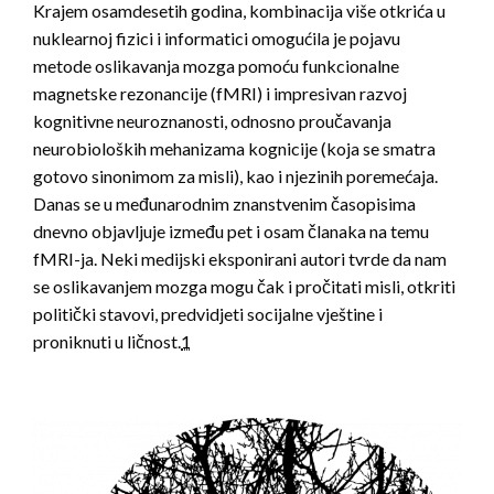
Krajem osamdesetih godina, kombinacija više otkrića u
nuklearnoj fizici i informatici omogućila je pojavu
metode oslikavanja mozga pomoću funkcionalne
magnetske rezonancije (fMRI) i impresivan razvoj
kognitivne neuroznanosti, odnosno proučavanja
neurobioloških mehanizama kognicije (koja se smatra
gotovo sinonimom za misli), kao i njezinih poremećaja.
Danas se u međunarodnim znanstvenim časopisima
dnevno objavljuje između pet i osam članaka na temu
fMRI-ja. Neki medijski eksponirani autori tvrde da nam
se oslikavanjem mozga mogu čak i pročitati misli, otkriti
politički stavovi, predvidjeti socijalne vještine i
proniknuti u ličnost.
1