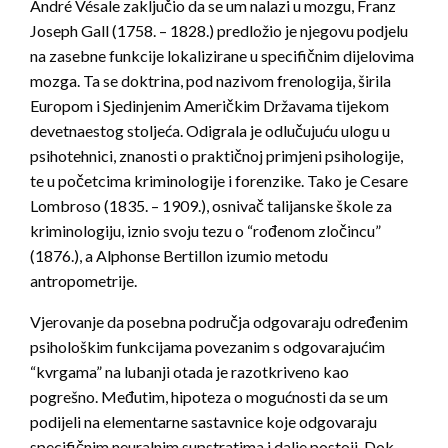
André Vésale zaključio da se um nalazi u mozgu, Franz
Joseph Gall (1758. – 1828.) predložio je njegovu podjelu
na zasebne funkcije lokalizirane u specifičnim dijelovima
mozga. Ta se doktrina, pod nazivom frenologija, širila
Europom i Sjedinjenim Američkim Državama tijekom
devetnaestog stoljeća. Odigrala je odlučujuću ulogu u
psihotehnici, znanosti o praktičnoj primjeni psihologije,
te u početcima kriminologije i forenzike. Tako je Cesare
Lombroso (1835. – 1909.), osnivač talijanske škole za
kriminologiju, iznio svoju tezu o “rođenom zločincu”
(1876.), a Alphonse Bertillon izumio metodu
antropometrije.
Vjerovanje da posebna područja odgovaraju određenim
psihološkim funkcijama povezanim s odgovarajućim
“kvrgama” na lubanji otada je razotkriveno kao
pogrešno. Međutim, hipoteza o mogućnosti da se um
podijeli na elementarne sastavnice koje odgovaraju
specifičnim neuralnim supstratima i dalje postoji. Dok