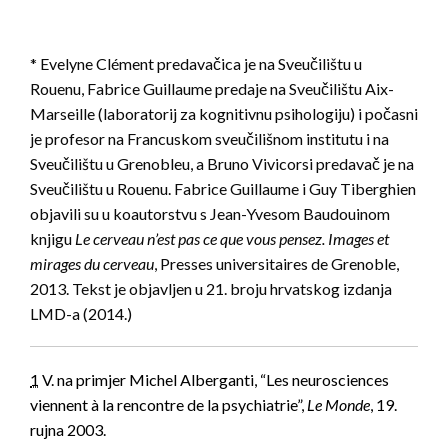
* Evelyne Clément predavačica je na Sveučilištu u
Rouenu, Fabrice Guillaume predaje na Sveučilištu Aix-
Marseille (laboratorij za kognitivnu psihologiju) i počasni
je profesor na Francuskom sveučilišnom institutu i na
Sveučilištu u Grenobleu, a Bruno Vivicorsi predavač je na
Sveučilištu u Rouenu. Fabrice Guillaume i Guy Tiberghien
objavili su u koautorstvu s Jean-Yvesom Baudouinom
knjigu
Le cerveau n’est pas ce que vous pensez. Images et
mirages du cerveau
, Presses universitaires de Grenoble,
2013. Tekst je objavljen u 21. broju hrvatskog izdanja
LMD-a (2014.)
1
V. na primjer Michel Alberganti, “Les neurosciences
viennent à la rencontre de la psychiatrie”,
Le Monde
, 19.
rujna 2003.