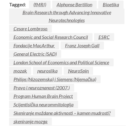
Tagged:
(fMRI)
Alphonse Bertillon
Bioetika
Brain Research through Advancing Innovative
Neurotechnologies
Cesare Lombroso
Economic and Social Research Council
ESRC
Fondacije MacArthur
Franz Joseph Gall
General Electric (SAD)
London School of Economics and Political Science
mozak
neuroslika
NeuroSpin
Philips (Nizozemska) i Siemens (Njemačka)
Pravo i neuroznanost (2007.)
Program Human Brain Project
Scijentisička neurommitologija
Skeniranje moždane aktivnosti – kamen mudrosti?
skeniranje mozga