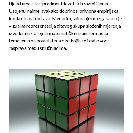
tijela i uma, stari predmet filozofskih razmišljanja.
Uspjehu, naime, svakako doprinosi prividna empirijska
konkretnost dokaza. Međutim, snimanje mozga samo je
vizualna reprezentacija čitavog skupa složenih mjerenja
izvedenih iz brojnih matematičkih transformacija
temeljenih na postulatima oko kojih se i dalje vodi
rasprava među stručnjacima.