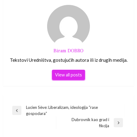
Biram DOBRO
Tekstovi Uredništva, gostujućih autora ili iz drugih medija.
View all posts
Navigacija
Lucien Sève: Liberalizam, ideologija “rase
Previous
gospodara”
Post
objava
Dubrovnik kao grad i
Next
fikcija
Post