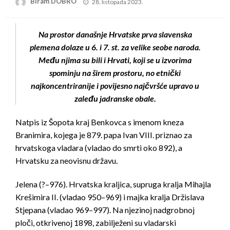
Posted
Biram DOBRO
28. listopada 2023.
on
Na prostor današnje Hrvatske prva slavenska
plemena dolaze u 6. i 7. st. za velike seobe naroda.
Među njima su bili i Hrvati, koji se u izvorima
spominju na širem prostoru, no etnički
najkoncentriranije i povijesno najčvršće upravo u
zaleđu jadranske obale.
Natpis iz Šopota kraj Benkovca s imenom kneza
Branimira, kojega je 879. papa Ivan VIII. priznao za
hrvatskoga vladara (vladao do smrti oko 892), a
Hrvatsku za neovisnu državu.
Jelena (?–976). Hrvatska kraljica, supruga kralja Mihajla
Krešimira II. (vladao 950–969) i majka kralja Držislava
Stjepana (vladao 969–997). Na njezinoj nadgrobnoj
ploči, otkrivenoj 1898, zabilježeni su vladarski