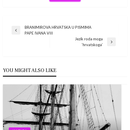
Navigacija
BRANIMIROVA HRVATSKA U PISMIMA
Previous
PAPE IVANA VIII
Post
objava
Jezik roda moga
Next
‘hrvatskoga’
Post
YOU MIGHT ALSO LIKE