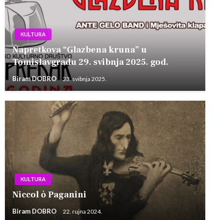
KULTURA
Napretkova “Glazbena kruna” u
Tomislavgradu 29. svibnja 2025. god.
Biram DOBRO
23. svibnja 2025.
KULTURA
Niccol ò Paganini
Biram DOBRO
22. rujna 2024.