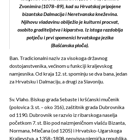
Zvonimira (1078–89), kad su Hrvatskoj pripojene
bizantska Dalmacija i Neretvanska kneževina.
Njihovu vladavinu obilježio je kulturni procvat,
osobito graditeljstva i kiparstva. Iz istoga razdoblja
potječu i prvi spomenici hrvatskoga jezika
(Bašćanska ploča).
Ban. Tradicionalni naziv za visokoga državnog
dostojanstvenika, većinom u funkciji kraljevskog
namjesnika. Od kraja 12. st. spominju se dva bana, jedan
za Hrvatsku i Dalmaciju, a drugi za Slavoniju.
Sv. Vlaho. Biskup grada Sebaste i kršćanski mučenik
(polovica 3. st. – oko 316), zaštitnik grada Dubrovnika
od 1190. Dubrovnik se razvio iz ribarskoga naselja
početkom 7. st. Bio pod naizmjeničnom vlašću Bizanta,
Normana, Mlečana (od 1205) i Hrvatsko-Ugarskoga
Kraljevstva, a 1358–1808. neovisna plemićka republika.