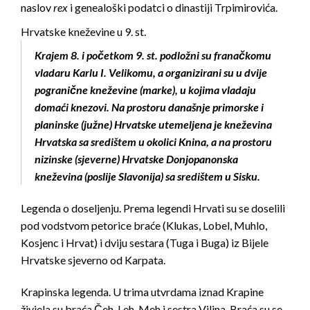
naslov
rex
i genealoški podatci o dinastiji Trpimirovića.
Hrvatske kneževine u 9. st.
Krajem 8. i početkom 9. st. podložni su franačkomu
vladaru Karlu I. Velikomu, a organizirani su u dvije
pogranične kneževine (marke), u kojima vladaju
domaći knezovi. Na prostoru današnje primorske i
planinske (južne) Hrvatske utemeljena je kneževina
Hrvatska sa središtem u okolici Knina, a na prostoru
nizinske (sjeverne) Hrvatske Donjopanonska
kneževina (poslije Slavonija) sa središtem u Sisku.
Legenda o doseljenju. Prema legendi Hrvati su se doselili
pod vodstvom petorice braće (Klukas, Lobel, Muhlo,
Kosjenc i Hrvat) i dviju sestara (Tuga i Buga) iz Bijele
Hrvatske sjeverno od Karpata.
Krapinska legenda. U trima utvrdama iznad Krapine
živjela su braća Čeh, Leh, Meh i sestra Vilina. Braća su se