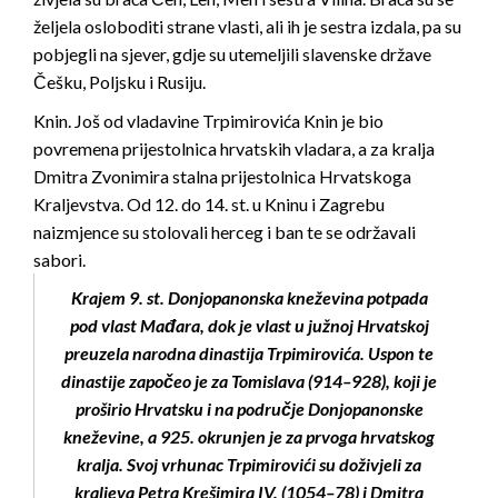
željela osloboditi strane vlasti, ali ih je sestra izdala, pa su
pobjegli na sjever, gdje su utemeljili slavenske države
Češku, Poljsku i Rusiju.
Knin. Još od vladavine Trpimirovića Knin je bio
povremena prijestolnica hrvatskih vladara, a za kralja
Dmitra Zvonimira stalna prijestolnica Hrvatskoga
Kraljevstva. Od 12. do 14. st. u Kninu i Zagrebu
naizmjence su stolovali herceg i ban te se održavali
sabori.
Krajem 9. st. Donjopanonska kneževina potpada
pod vlast Mađara, dok je vlast u južnoj Hrvatskoj
preuzela narodna dinastija Trpimirovića. Uspon te
dinastije započeo je za Tomislava (914–928), koji je
proširio Hrvatsku i na područje Donjopanonske
kneževine, a 925. okrunjen je za prvoga hrvatskog
kralja. Svoj vrhunac Trpimirovići su doživjeli za
kraljeva Petra Krešimira IV. (1054–78) i Dmitra