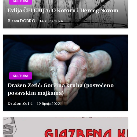
KULTURA
Evlija ČELEBIJA: O Kotoru i Herceg Novom
Biram DOBRO
14. rujna 2024.
KULTURA
Dražen Zetić: Gorčina kruha (posvećeno
posavskim majkama)
Dražen Zetić
19. lipnja 2022.