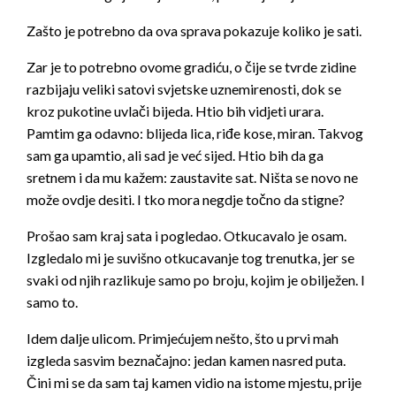
Zašto je potrebno da ova sprava pokazuje koliko je sati.
Zar je to potrebno ovome gradiću, o čije se tvrde zidine
razbijaju veliki satovi svjetske uznemirenosti, dok se
kroz pukotine uvlači bije­da. Htio bih vidjeti urara.
Pamtim ga odavno: blijeda lica, riđe kose, miran. Takvog
sam ga upamtio, ali sad je već sijed. Htio bih da ga
sretnem i da mu kažem: zaustavite sat. Ništa se novo ne
može ovdje de­siti. I tko mora negdje točno da stigne?
Prošao sam kraj sata i pogledao. Otkucavalo je osam.
Izgledalo mi je suvišno otkucavanje tog trenutka, jer se
svaki od njih razlikuje samo po broju, kojim je obilježen. I
samo to.
Idem dalje ulicom. Primjećujem nešto, što u prvi mah
izgleda sa­svim beznačajno: jedan kamen nasred puta.
Čini mi se da sam taj ka­men vidio na istome mjestu, prije