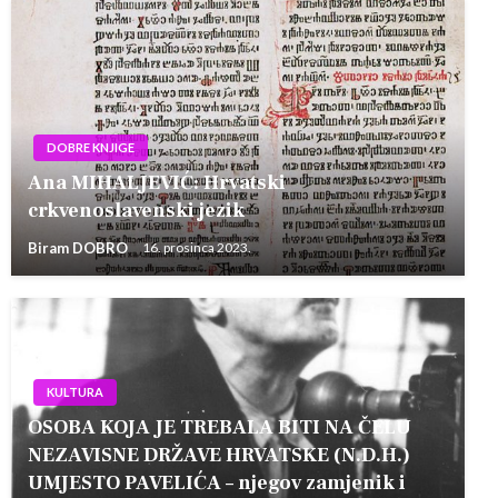
DOBRE KNJIGE
Ana MIHALJEVIĆ: Hrvatski
crkvenoslavenski jezik
Biram DOBRO
16. prosinca 2023.
KULTURA
OSOBA KOJA JE TREBALA BITI NA ČELU
NEZAVISNE DRŽAVE HRVATSKE (N.D.H.)
UMJESTO PAVELIĆA – njegov zamjenik i