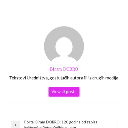
Biram DOBRO
Tekstovi Uredništva, gostujućih autora ili iz drugih medija.
View all posts
Navigacija
Portal Biram DOBRO: 120 godina od zapisa
Previous
knjževnika Petra Kočića o Jajcu