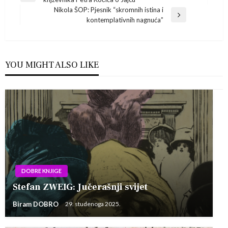
Post
objava
Nikola ŠOP: Pjesnik “skromnih istina i
Next
kontemplativnih nagnuća”
Post
YOU MIGHT ALSO LIKE
DOBRE KNJIGE
Stefan ZWEIG: Jučerašnji svijet
Biram DOBRO
29. studenoga 2025.