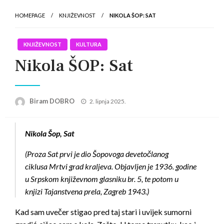
HOMEPAGE
KNJIŽEVNOST
NIKOLA ŠOP: SAT
KNJIŽEVNOST
KULTURA
Nikola ŠOP: Sat
Posted
Biram DOBRO
2. lipnja 2025.
on
Nikola Šop, Sat
(Proza Sat prvi je dio Šopovoga devetočlanog
ciklusa Mrtvi grad kraljeva. Objavljen je 1936. godine
u Srpskom književnom glasniku br. 5, te potom u
knjizi Tajanstvena prela, Zagreb 1943.)
Kad sam uvečer stigao pred taj stari i uvijek sumorni