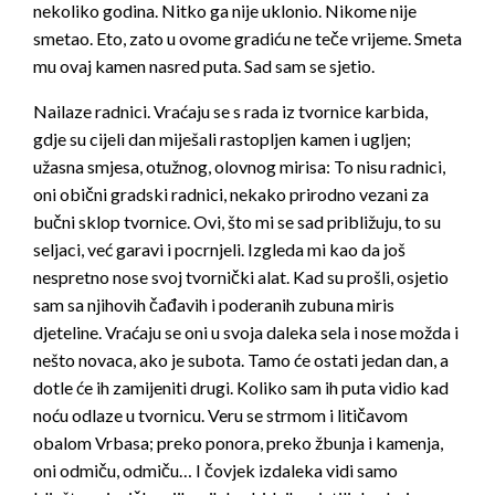
nekoliko godina. Nitko ga nije uklo­nio. Nikome nije
smetao. Eto, zato u ovome gradiću ne teče vrijeme. Smeta
mu ovaj kamen nasred puta. Sad sam se sjetio.
Nailaze radnici. Vraćaju se s rada iz tvornice karbida,
gdje su cijeli dan miješali rastopljen kamen i ugljen;
užasna smjesa, otužnog, olovnog mirisa: To nisu radnici,
oni obični gradski radnici, nekako prirodno ve­zani za
bučni sklop tvornice. Ovi, što mi se sad približuju, to su
seljaci, već garavi i pocrnjeli. Izgleda mi kao da još
nespretno nose svoj tvor­nički alat. Kad su prošli, osjetio
sam sa njihovih čađavih i poderanih zubuna miris
djeteline. Vraćaju se oni u svoja daleka sela i nose mo­žda i
nešto novaca, ako je subota. Tamo će ostati jedan dan, a
dotle će ih zamijeniti drugi. Koliko sam ih puta vidio kad
noću odlaze u tvor­nicu. Veru se strmom i litičavom
obalom Vrbasa; preko ponora, preko žbunja i kamenja,
oni odmiču, odmiču… I čovjek izdaleka vidi samo