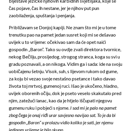
blještave jezičke njihovih karbidnih svjetiljaka, koje se
čas pojave, čas ih nestane, jer je njihov put pun
zaobilaženja, spuštanja i penjanja.
Približavam se Donjoj kapiji. Ne znam što mi je u tome
trenutku pao na pamet jedan susret koji mi se dešavao
uvijek u to vrijeme: oče­kivao sam da će opet naići
gospodin „Baron“. Tako su ovdje zvali di­rektora tvornice,
nekog Bečliju, prosijedog, strogog stranca, koga su svi u
gradu poznavali, a on nikoga. Vidim ga i sada: ide na svoju
uobi­čajenu šetnju. Visok, suh, s lijevom rukom od gume,
za koju bi vezao svoje nestašno psetance i tako davao
života toj mrtvoj, gumenoj ruci. Išao je ukočeno, hladno,
uvijek oborenih očiju, dok je pseto veselo skakutalo pred
njim, zatežući lanac, kao da je htjelo iščupati njegovu
gumenu ruku i pobjeći s njome.
I sad mi je palo na pamet
zbog čega je onaj riđi urar savjesno navijao sat. To je da bi
gospodin „Baron“ u prolazu vidio koliko je sati, jer njemu
jedinom vrijeme je bilo skupo.