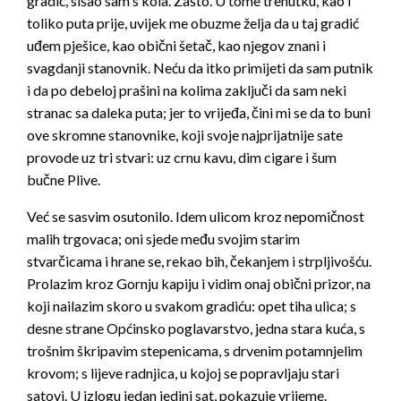
gradić, si­šao sam s kola. Zašto. U tome trenutku, kao i
toliko puta prije, uvijek me obuzme želja da u taj gradić
uđem pješice, kao obični šetač, kao njegov znani i
svagdanji stanovnik. Neću da itko primijeti da sam pu­tnik
i da po debeloj prašini na kolima zaključi da sam neki
stranac sa daleka puta; jer to vrijeđa, čini mi se da to buni
ove skromne stanovni­ke, koji svoje najprijatnije sate
provode uz tri stvari: uz crnu kavu, dim cigare i šum
bučne Plive.
Već se sasvim osutonilo. Idem ulicom kroz nepomičnost
malih trgovaca; oni sjede među svojim starim
stvarčicama i hrane se, rekao bih, čekanjem i strpljivošću.
Prolazim kroz Gornju kapiju i vidim onaj obični prizor, na
koji nailazim skoro u svakom gradiću: opet tiha uli­ca; s
desne strane Općinsko poglavarstvo, jedna stara kuća, s
trošnim škripavim stepenicama, s drvenim potamnjelim
krovom; s lijeve radnjica, u kojoj se popravljaju stari
satovi. U izlogu jedan jedini sat, po­kazuje vrijeme.