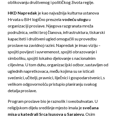
oblikovanju društvenog i političkog života regije.
HKD Napredak
je kao najvažnija kulturna ustanova
Hrvata u BiH logično
preuzela
vodeću ulogu
u
organizaciji proslave.
Njegova razg
ranata mreža
podružnica, veliki broj članova, infrastruktura, tiskarski
kapaciteti i društveni ugled omogućili su provedbu
proslave na zavidnoj razini. Napredak je imao viz
iju –
spojiti povijest i suvremenost, spojiti obrazovanje i
simboliku, spojiti lokalno
djelovanje s nacionalnim
ciljevima. U tom duhu, organizacijski odbor, sastavljen od
uglednih
napretkovaca, među kojima su se isticali
svećenici, učitelji, pravn
ici, liječnici i gospodarstvenici, s
velikom odgovornošću pristupio planiranju svakog
detalja proslave.
Program proslave bio je raznolik i sveobuhv
atan. U
religijskom dijelu središnje
mjesto imala je
svečana
misa u katedrali Srca Isusova u Sarajevu
. Osim