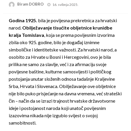
Posted
Biram DOBRO
16. svibnja 2025.
on
Godina 1925.
bila je povijesna prekretnica za hrvatski
narod.
Obilježavanje tisućite obljetnice krunidbe
kralja Tomislava
, koja se prema povijesnim izvorima
zbila oko 925. godine, bilo je događaj iznimne
simboličke i identitetske važnosti. Za hrvatski narod, a
osobito za Hrvate u Bosni i Hercegovini, ovo je bila
prilika ne samo za slavlje, već i za
afirmaciju svoje
povijesne baštine, kulturne samosvijesti i političkog
postojanja unutar složenih odnosa tadašnje
Kraljevine
Srba, Hrvata i Slovenaca. Obilježavanje ove obljetnice
nije bilo puko prisjećanje na davna vremena, već strateški
čin – način da se izrazi trajnost hrvatske državotvorne
ideje i postojanost naroda koji unatoč povijesnim
izazovima nikada nije izgubio svijest o svojoj
samobitnosti.