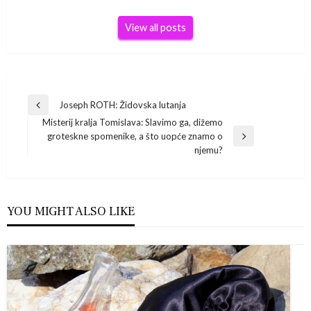
View all posts
Navigacija
Joseph ROTH: Židovska lutanja
Previous
Misterij kralja Tomislava: Slavimo ga, dižemo
Post
objava
groteskne spomenike, a što uopće znamo o
Next
njemu?
Post
YOU MIGHT ALSO LIKE