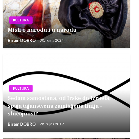
KULTURA
Misli o narodu i u narodu
Biram DOBRO
30. rujna 2024.
KULTURA
Sedam samostana, od Irske do Izraela,
spaja tajanstvena zamišljena linija –
slučajnost?
Biram DOBRO
28. rujna 2019.