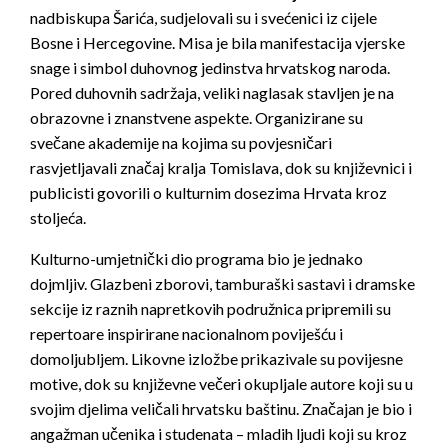
nadbiskupa Šarića, sudjelovali su i svećenici iz cijele
Bosne i Hercegovine. Misa je bila manifestacija vjerske
snage i simbol duhovnog jedinstva hrvatskog naroda.
Pored duhovnih sadržaja, veliki naglasak stavljen je na
obrazovne i znanstvene aspekte. Organizirane su
svečane akademije na kojima su povjesničari
rasvjetljavali značaj kralja Tomislava, dok su književnici i
publicisti govorili o kulturnim dosezima Hrvata kroz
stoljeća.
Kulturno-umjetnički dio programa bio je jednako
dojmljiv. Glazbeni zborovi, tamburaški sastavi i dramske
sekcije iz raznih napretkovih podružnica pripremili su
repertoare inspirirane nacionalnom poviješću i
domoljubljem. Likovne izložbe prikazivale su povijesne
motive, dok su književne večeri okupljale autore koji su u
svojim djelima veličali hrvatsku baštinu. Značajan je bio i
angažman učenika i studenata – mladih ljudi koji su kroz