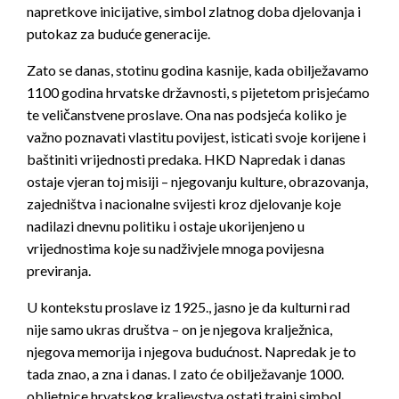
napretkove inicijative, simbol zlatnog doba djelovanja i
putokaz za buduće generacije.
Zato se danas, stotinu godina kasnije, kada obilježavamo
1100 godina hrvatske državnosti, s pijetetom prisjećamo
te veličanstvene proslave. Ona nas podsjeća koliko je
važno poznavati vlastitu povijest, isticati svoje korijene i
baštiniti vrijednosti predaka. HKD Napredak i danas
ostaje vjeran toj misiji – njegovanju kulture, obrazovanja,
zajedništva i nacionalne svijesti kroz djelovanje koje
nadilazi dnevnu politiku i ostaje ukorijenjeno u
vrijednostima koje su nadživjele mnoga povijesna
previranja.
U kontekstu proslave iz 1925., jasno je da kulturni rad
nije samo ukras društva – on je njegova kralježnica,
njegova memorija i njegova budućnost. Napredak je to
tada znao, a zna i danas. I zato će obilježavanje 1000.
obljetnice hrvatskog kraljevstva ostati trajni simbol