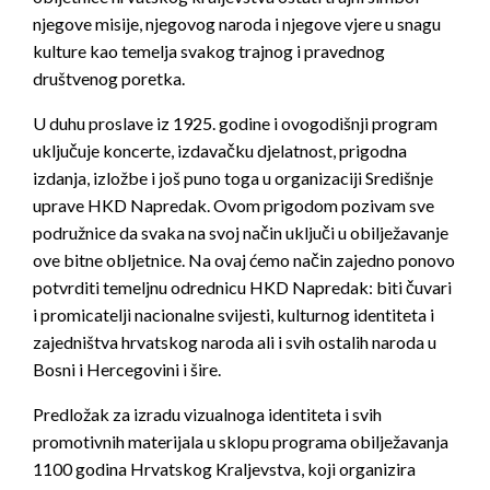
njegove m
isije, njegovog naroda i njegove vjere u snagu
kulture kao temelja svakog trajnog i pravednog
društvenog poretka.
U duhu proslave iz 1925. godine i ovogodišnji program
uključuje koncerte, izdavačku djelatnost, prigodna
izdanja, izložbe i još puno toga u organizaciji Središnje
uprave HKD Napredak.
Ovom prigodom pozivam sve
podružnice da svaka na svoj način uključi u obilježavanje
ove bitne obljetnice. Na ovaj
ćemo
način zajedno ponovo
potvrditi temeljnu odrednicu HKD Napredak: biti čuvari
i promicatelji nacionalne svijesti, kulturnog identiteta i
zajedništva hrvatskog naroda ali i svih ostalih naroda u
Bosni i Hercegovini i šire.
Predložak za izradu vizualnoga identiteta i svih
promotivnih materijala u sklopu programa obilježavanja
1100 godina Hrvatskog Kraljevstva, koji organizira