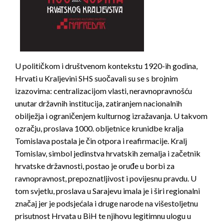
U političkom i društvenom kontekstu 1920-ih godina,
Hrvati u Kraljevini SHS suočavali su se s brojnim
izazovima: centralizacijom vlasti, neravnopravnošću
unutar državnih institucija, zatiranjem nacionalnih
obilježja i ograničenjem kulturnog izražavanja. U takvom
ozračju, proslava 1000. obljetnice krunidbe kralja
Tomislava postala je čin
otpora i reafirmacije. Kralj
Tomislav, simbol jedinstva hrvatskih zemalja i začetnik
hrvatske državnosti, postao je
oruđe u borbi za
ravnopravnost, prepoznatljivost i povijesnu pravdu. U
tom svjetlu, proslava u Sarajevu imala je i širi regionalni
značaj jer je podsjećala i druge narode na
višestoljetnu
prisutnost Hrvata u BiH te njihovu legitimnu ulogu u