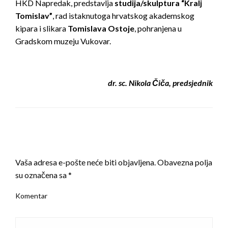
HKD Napredak, predstavlja
studija/skulptura “Kralj
Tomislav”
, rad istaknutoga hrvatskog akademskog
kipara i slikara
Tomislava Ostoje
, pohranjena u
Gradskom muzeju Vukovar.
dr. sc. Nikola Čiča, predsjednik
LEAVE A RESPONSE
Vaša adresa e-pošte neće biti objavljena.
Obavezna polja
su označena sa
*
Komentar