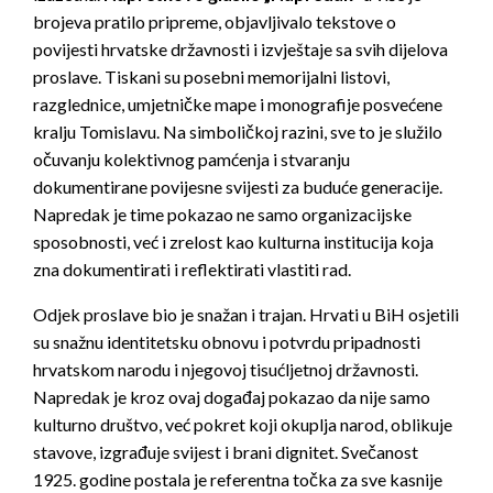
brojeva pratilo pripreme, objavljivalo tekstove o
povijesti hrvatske državnosti i izvještaje sa svih dijelova
proslave. Tiskani su posebni memorijalni listovi,
razglednice, umjetničke mape i monografije posvećene
kralju Tomislavu. Na simboličkoj razini, sve to je služilo
očuvanju kolektivnog pamćenja i stvaranju
dokumentirane povijesne svijesti za buduće generacije.
Napredak je time pokazao ne samo organizacijske
sposobnosti, već i zrelost kao kulturna institucija koja
zna dokumentirati i reflektirati vlastiti rad.
Odjek proslave bio je snažan i trajan. Hrvati u BiH osjetili
su snažnu identitetsku obnovu i potvrdu pripadnosti
hrvatskom narodu i njegovoj tisućljetnoj državnosti.
Napredak je kroz ovaj događaj pokazao da nije samo
kulturno društvo, već pokret koji okuplja narod, oblikuje
stavove, izgrađuje svijest i brani dignitet. Svečanost
1925. godine postala je referentna točka za sve kasnije