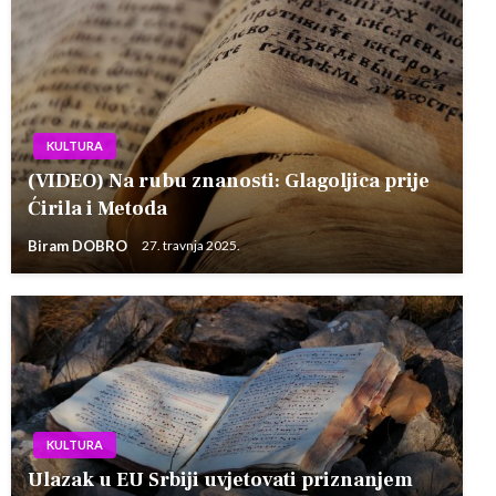
KULTURA
(VIDEO) Na rubu znanosti: Glagoljica prije
Ćirila i Metoda
Biram DOBRO
27. travnja 2025.
KULTURA
Ulazak u EU Srbiji uvjetovati priznanjem