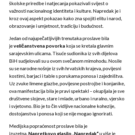
školske priredbe i natjecanja pokazivali svijest o
važnosti nacionalnog identiteta i kulture. Napredak je i
kroz ovaj aspekt pokazao kako zna spojiti elitu i narod,
obrazovanje i umjetnost, tradiciju i budućnost.
Jedan od najupečatljivijih trenutaka proslave bila
je
veličanstvena povorka
koja se kretala glavnim
sarajevskim ulicama. Tisuće sudionika iz svih dijelova
BiH sudjelovali su u ovom svečanom mimohodu. Nosile
su se narodne nošnje iz svih hrvatskih krajeva, povijesni
kostimi, barjaci i table s porukama ponosa i zajedništva.
Uz zvuke limene glazbe, povijesne postrojbe i konjanike,
ova manifestacija bila je pravi spektakl – okupljala je sve
društvene slojeve, stare i mlade, urbano i ruralno, vjersko
i svjetovno. Bio je to čin vidljive nacionalne kohezije,
dostojanstva i ponosa koji se nije mogao ignorirati.
Medijska popraćenost proslave bila je
izuzetna.
Napretkovo glasilo „Napredak“
u više je