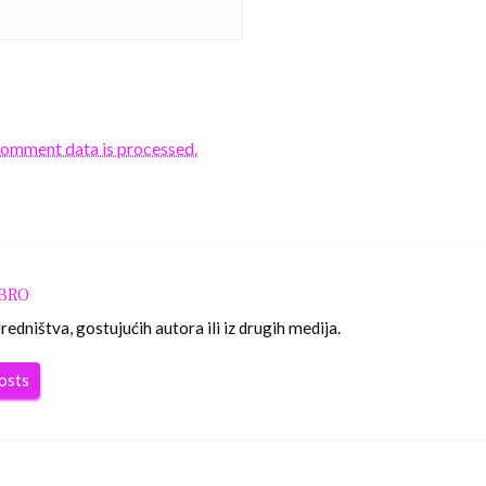
comment data is processed.
OBRO
edništva, gostujućih autora ili iz drugih medija.
posts