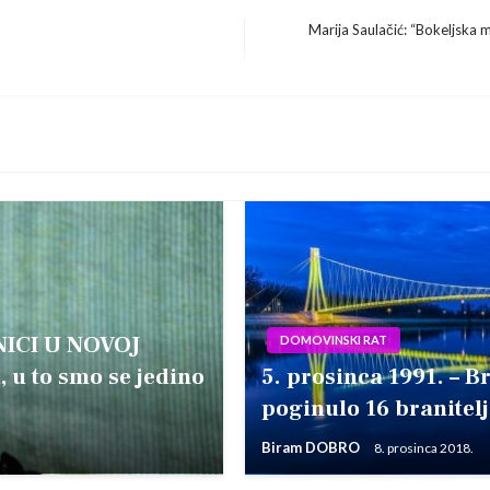
Marija Saulačić: “Bokeljska m
Next
Post
ICI U NOVOJ
DOMOVINSKI RAT
 u to smo se jedino
5. prosinca 1991. – B
poginulo 16 branitel
Biram DOBRO
8. prosinca 2018.