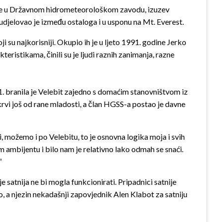
io je u Državnom hidrometeorološkom zavodu, izuzev
sudjelovao je između ostaloga i u usponu na Mt. Everest.
 su najkorisniji. Okupio ih je u ljeto 1991. godine Jerko
ristikama, činili su je ljudi raznih zanimanja, razne
1. branila je Velebit zajedno s domaćim stanovništvom iz
 krvi još od rane mladosti, a član HGSS-a postao je davne
, možemo i po Velebitu, to je osnovna logika moja i svih
om ambijentu i bilo nam je relativno lako odmah se snaći.
“
 satnija ne bi mogla funkcionirati. Pripadnici satnije
o, a njezin nekadašnji zapovjednik Alen Klabot za satniju