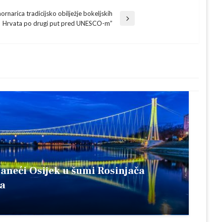
ornarica tradicijsko obilježje bokeljskih
Hrvata po drugi put pred UNESCO-m”
raneći Osijek u šumi Rosinjača
ja