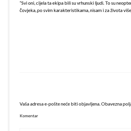
“Svi oni, cijela ta ekipa bili su vrhunski ljudi. To su neop
čovjeka, po svim karakteristikama, nisam i za života viš
LEAVE A RESPONSE
Vaša adresa e-pošte neće biti objavljena.
Obavezna polj
Komentar