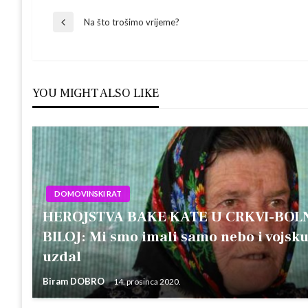
Navigacija
Na što trošimo vrijeme?
Previous
Post
objava
YOU MIGHT ALSO LIKE
DOMOVINSKI RAT
HEROJSTVA BAKE KATE U CRKVI-BOLN
BILOJ: Mi smo imali samo nebo i vojsku,
uzdal
Biram DOBRO
14. prosinca 2020.