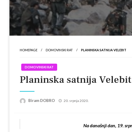
HOMEPAGE
DOMOVINSKI RAT
PLANINSKA SATNIJA VELEBIT
DOMOVINSKI RAT
Planinska satnija Velebit
Posted
Biram DOBRO
20. srpnja 2020.
on
Na današnji dan, 19. srp