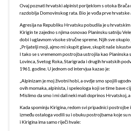
Ovaj poznati hrvatski alpinist porijeklom s otoka Brač
razdoblja Domovinskog rata. Bio je vođa prve hrvatske al
Agresija na
Republiku Hrvatsku pobudila je u hrvatskim al
Kirigin te zajedno s njima osnovao Planinsku satniju Vel
dobi i uglavnom visoke stručne spreme. Njih sve okupio j
„Prijatelji moji, ajmo mi skupit glave, skupit naše iskust
I tako se s vremenom postrojba ustrojila kao Planinska 
Lovinca, Svetog Roka, Starigrada i drugih hrvatskih podve
1961. godine. U jednom od intervjua kazao je:
„Alpinizam je moj životni hobi, a ovdje smo spojili ugod
ovih momaka, alpinista, i speleologa koji se time bave cij
Mislimo da smo i mi dali neki mali doprinos Hrvatskoj, a 
Kada spominju Kirigina, redom svi pripadnici postrojbe is
između ostaloga vodili su i obuku postrojbama koje su na
i Kirigina ima samo riječi hvale: