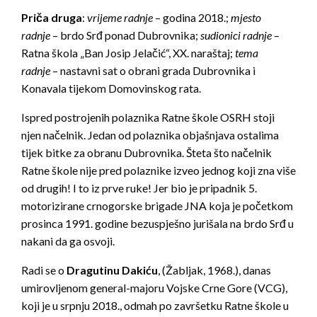
Priča druga
:
vrijeme radnje
– godina 2018.;
mjesto
radnje
– brdo Srđ ponad Dubrovnika;
sudionici radnje
–
Ratna škola „Ban Josip Jelačić“, XX. naraštaj;
tema
radnje
– nastavni sat o obrani grada Dubrovnika i
Konavala tijekom Domovinskog rata.
Ispred postrojenih polaznika Ratne škole OSRH stoji
njen načelnik. Jedan od polaznika objašnjava ostalima
tijek bitke za obranu Dubrovnika. Šteta što načelnik
Ratne škole nije pred polaznike izveo jednog koji zna više
od drugih! I to iz prve ruke! Jer bio je pripadnik 5.
motorizirane crnogorske brigade JNA koja je početkom
prosinca 1991. godine bezuspješno jurišala na brdo Srđ u
nakani da ga osvoji.
Radi se o
Dragutinu Dakiću
, (Žabljak, 1968.), danas
umirovljenom general-majoru Vojske Crne Gore (VCG),
koji je u srpnju 2018., odmah po završetku Ratne škole u