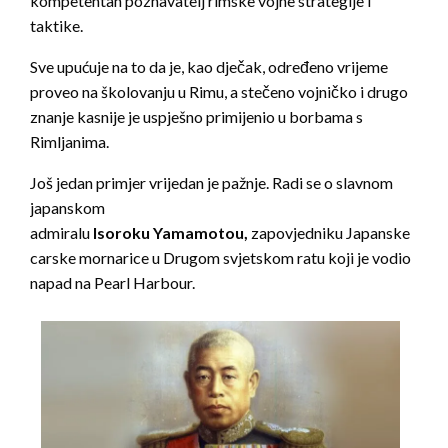
kompetentan poznavatelj rimske vojne strategije i
taktike.
Sve upućuje na to da je, kao dječak, određeno vrijeme
proveo na školovanju u Rimu, a stečeno vojničko i drugo
znanje kasnije je uspješno primijenio u borbama s
Rimljanima.
Još jedan primjer vrijedan je pažnje. Radi se o slavnom
japanskom
admiralu
Isoroku Yamamoto
u,
zapovjedniku Japanske
carske mornarice u Drugom svjetskom ratu koji je vodio
napad na Pearl Harbour.