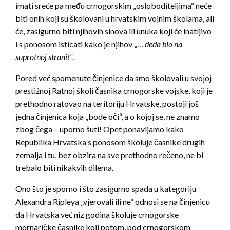
imati sreće pa među crnogorskim „osloboditeljima“ neće
biti onih koji su školovani u hrvatskim vojnim školama, ali
će, zasigurno biti njihovih sinova ili unuka koji će inatljivo
i s ponosom isticati kako je njihov „…
deda bio na
suprotnoj strani!“
.
Pored već spomenute činjenice da smo školovali u svojoj
prestižnoj Ratnoj školi časnika crnogorske vojske, koji je
prethodno ratovao na teritoriju Hrvatske, postoji još
jedna činjenica koja „bode oči“, a o kojoj se, ne znamo
zbog čega – uporno šuti! Opet ponavljamo kako
Republika Hrvatska s ponosom školuje časnike drugih
zemalja i tu, bez obzira na sve prethodno rečeno, ne bi
trebalo biti nikakvih dilema.
Ono što je sporno i što zasigurno spada u kategoriju
Alexandra Ripleya „vjerovali ili ne“ odnosi se na činjenicu
da Hrvatska već niz godina školuje crnogorske
mornaričke časnike koji potom, pod crnogorskom