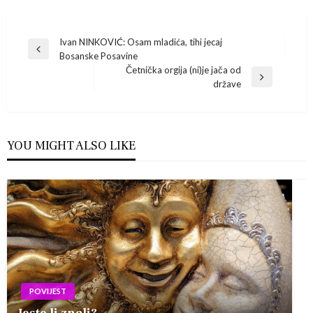
Navigacija
Ivan NINKOVIĆ: Osam mladića, tihi jecaj
Previous
Bosanske Posavine
Post
objava
Četnička orgija (ni)je jača od
Next
države
Post
YOU MIGHT ALSO LIKE
POVIJEST