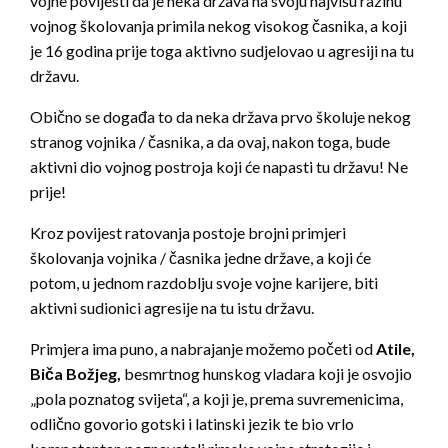
vojne povijesti da je neka država na svoju najvišu razinu
vojnog školovanja primila nekog visokog časnika, a koji
je 16 godina prije toga aktivno sudjelovao u agresiji na tu
državu.
Obično se događa to da neka država prvo školuje nekog
stranog vojnika / časnika, a da ovaj, nakon toga, bude
aktivni dio vojnog postroja koji će napasti tu državu! Ne
prije!
Kroz povijest ratovanja postoje brojni primjeri
školovanja vojnika / časnika jedne države, a koji će
potom, u jednom razdoblju svoje vojne karijere, biti
aktivni sudionici agresije na tu istu državu.
Primjera ima puno, a nabrajanje možemo početi od
Atile,
Biča Božjeg,
besmrtnog hunskog vladara koji je osvojio
„pola poznatog svijeta“, a koji je, prema suvremenicima,
odlično govorio gotski i latinski jezik te bio vrlo