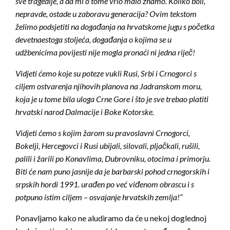
sve tragedije, a da mi o tome vrlo malo znamo. Koliko boli,
nepravde, ostade u zaboravu generacija? Ovim tekstom
želimo podsjetiti na događanja na hrvatskome jugu s početka
devetnaestoga stoljeća, događanja o kojima se u
udžbenicima povijesti nije mogla pronaći ni jedna riječ!
Vidjeti ćemo koje su poteze vukli Rusi, Srbi i Crnogorci s
ciljem ostvarenja njihovih planova na Jadranskom moru,
koja je u tome bila uloga Crne Gore i što je sve trebao platiti
hrvatski narod Dalmacije i Boke Kotorske.
Vidjeti ćemo s kojim žarom su pravoslavni Crnogorci,
Bokelji, Hercegovci i Rusi ubijali, silovali, pljačkali, rušili,
palili i žarili po Konavlima, Dubrovniku, otocima i primorju.
Biti će nam puno jasnije da je barbarski pohod crnogorskih i
srpskih hordi 1991. urađen po već viđenom obrascu i s
potpuno istim ciljem – osvajanje hrvatskih zemlja!“
Ponavljamo kako ne aludiramo da će u nekoj doglednoj