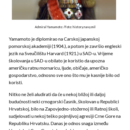
Admiral Yamamoto: /Foto: history.navy.mil
Yamamoto je diplomirao na Carskoj japanskoj
pomorskoj akademiji (1904.), a potom je završio engleski
jezik na Sveučilištu Harvard (1921.) u SAD-u. Vrijeme
školovanja u SAD-u obilato je koristio da upozna
američku ratnu mornaricu, ljude, običaje, američko
gospodarstvo, odnosno sve ono što mu je kasnije bilo od
koristi.
Nitko ne želi aludirati da će u nekoj bližoj ili daljoj
budućnosti neki crnogorski časnik, školovan u Republici
Hrvatskoj, bilo na Zapovjedno-stožernoj ili Ratnoj školi,
sudjelovati u nekoj teško pojmljivoj agresiji Crne Gore na
Republiku Hrvatsku. Danas je odnos snaga između