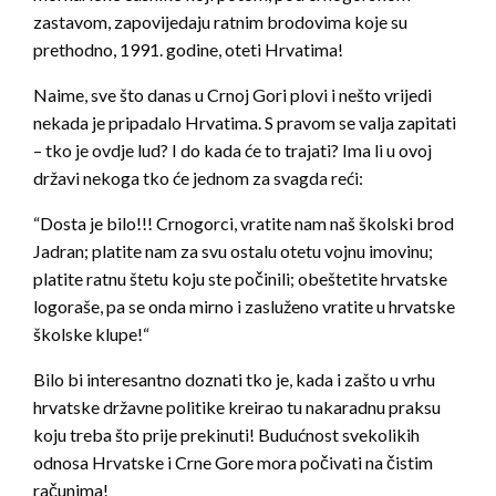
zastavom, zapovijedaju ratnim brodovima koje su
prethodno, 1991. godine, oteti Hrvatima!
Naime, sve što danas u Crnoj Gori plovi i nešto vrijedi
nekada je pripadalo Hrvatima. S pravom se valja zapitati
– tko je ovdje lud? I do kada će to trajati? Ima li u ovoj
državi nekoga tko će jednom za svagda reći:
“Dosta je bilo!!! Crnogorci, vratite nam naš školski brod
Jadran; platite nam za svu ostalu otetu vojnu imovinu;
platite ratnu štetu koju ste počinili; obeštetite hrvatske
logoraše, pa se onda mirno i zasluženo vratite u hrvatske
školske klupe!“
Bilo bi interesantno doznati tko je, kada i zašto u vrhu
hrvatske državne politike kreirao tu nakaradnu praksu
koju treba što prije prekinuti! Budućnost svekolikih
odnosa Hrvatske i Crne Gore mora počivati na čistim
računima!