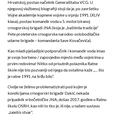
Hrvatskoj, postao načelnik Generalštaba VCG. U
njegovoj službenoj biografiji stoji da je, po završetku
Vojne akademije kopnene vojske u srpnju 1991. (XLIV
klasa), postao komandir voda u 5. motoriziranoj
crnogorskoj brigadi JNA (koja je „baštinila tradicije“
Pete proleterske crnogorske narodno-oslobodilačke
udarne brigade – komandanta Save Kovačevića).
Kao mladi pješadijski potporučnik i komandir voda imao
je svoje borbeno / zapovjedno mjesto među vojnicima u
prvim redovima! Nitko od prisutnih polaznika Ratne
škole nije bio pozvaniji od njega da ostalima kaže „… što
je ratne 1991. na Srđu bilo“.
Ovdje ne želimo problematizirati pod kojim je
kondicijama crnogorski brigadir Dakić, nekada
pripadnik srbočetničke JNA, došao 2017. godine u Ratnu
školu OSRH, kao niti to tko je, ili nije, u našem sustavu
„zajeb’o stvar“.