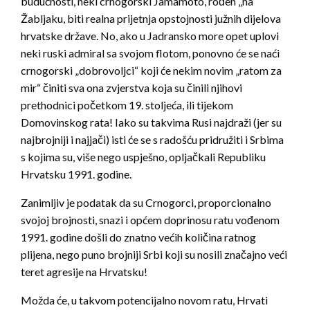
budućnosti, neki crnogorski Jamamoto, rođen „na“
Žabljaku, biti realna prijetnja opstojnosti južnih dijelova
hrvatske države. No, ako u Jadransko more opet uplovi
neki ruski admiral sa svojom flotom, ponovno će se naći
crnogorski „dobrovoljci“ koji će nekim novim „ratom za
mir“ činiti sva ona zvjerstva koja su činili njihovi
prethodnici početkom 19. stoljeća, ili tijekom
Domovinskog rata! Iako su takvima Rusi najdraži (jer su
najbrojniji i najjači) isti će se s radošću pridružiti i Srbima
s kojima su, više nego uspješno, opljačkali Republiku
Hrvatsku 1991. godine.
Zanimljiv je podatak da su Crnogorci, proporcionalno
svojoj brojnosti, snazi i općem doprinosu ratu vođenom
1991. godine došli do znatno većih količina ratnog
plijena, nego puno brojniji Srbi koji su nosili značajno veći
teret agresije na Hrvatsku!
Možda će, u takvom potencijalno novom ratu, Hrvati