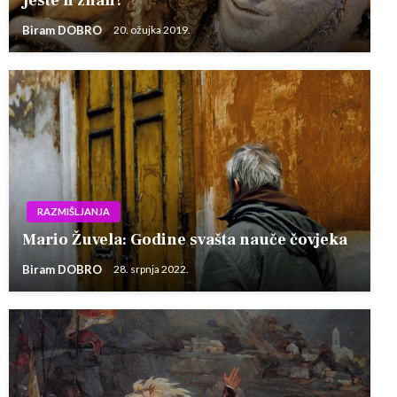
Jeste li znali?
Biram DOBRO
20. ožujka 2019.
RAZMIŠLJANJA
Mario Žuvela: Godine svašta nauče čovjeka
Biram DOBRO
28. srpnja 2022.