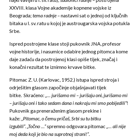
XXVIII. klasa Vojne akademije kopnene vojske iz
Beograda;
tema radnje
– nastavni sat o jednoj od ključnih
bitaka u I. sv. ratu u kojoj je austrougarska vojska potukla
Srbe.
Ispred postrojene klase stoji pukovnik JNA, profesor
vojne historije, i nasumice odabire jednog pitomca kome
daje zadaću da postrojenoj klasi opiše tijek, značaj i
konačni rezultat te iznimno krvave bitke.
Pitomac Z. U. (Karlovac, 1952.) istupa ispred stroja i
odrješitim glasom započinje objašnjavati tijek
bitke. Skraćeno:
„… jurišamo mi – jurišaju oni, jurišamo mi
– jurišaju oni i tako sedam dana i nakraju mi smo pobijedili“
!
Pukovnik ga preneraženim glasom prekine i
kaže:
„Pitomac, o čemu pričaš, Srbi su tu bitku
izgubili“
.
„Točno …“
spremno odgovara pitomac
„… ali nije
moj deda koji je bio na suprotnoj strani!“
.