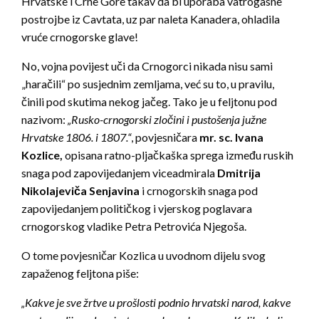
Hrvatske i Crne Gore takav da bi uporaba vatrogasne
postrojbe iz Cavtata, uz par naleta Kanadera, ohladila
vruće crnogorske glave!
No, vojna povijest uči da Crnogorci nikada nisu sami
„haračili“ po susjednim zemljama, već su to, u pravilu,
činili pod skutima nekog jačeg. Tako je u feljtonu pod
nazivom:
„Rusko-crnogorski zločini i pustošenja južne
Hrvatske 1806. i 1807.“
, povjesničara
mr. sc. Ivana
Kozlice,
opisana ratno-pljačkaška sprega između ruskih
snaga pod zapovijedanjem viceadmirala
Dmitrija
Nikolajeviča Senjavina
i crnogorskih snaga pod
zapovijedanjem političkog i vjerskog poglavara
crnogorskog vladike Petra Petrovića Njegoša.
O tome povjesničar Kozlica u uvodnom dijelu svog
zapaženog feljtona piše:
„Kakve je sve žrtve u prošlosti podnio hrvatski narod, kakve