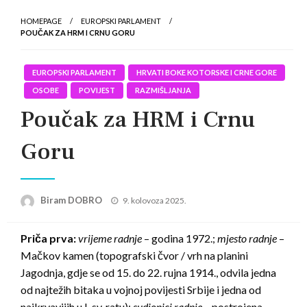
HOMEPAGE
EUROPSKI PARLAMENT
POUČAK ZA HRM I CRNU GORU
EUROPSKI PARLAMENT
HRVATI BOKE KOTORSKE I CRNE GORE
OSOBE
POVIJEST
RAZMIŠLJANJA
Poučak za HRM i Crnu
Goru
Posted
Biram DOBRO
9. kolovoza 2025.
on
Priča prva:
vrijeme radnje
– godina 1972.;
mjesto radnje
–
Mačkov kamen (topografski čvor / vrh na planini
Jagodnja, gdje se od 15. do 22. rujna 1914., odvila jedna
od najtežih bitaka u vojnoj povijesti Srbije i jedna od
najkrvavijih u I. sv. ratu);
sudionici radnje
– postrojena