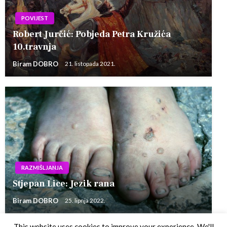
POVIJEST
Robert Jurčić: Pobjeda Petra Kružića
10.travnja
Biram DOBRO
21. listopada 2021.
RAZMIŠLJANJA
Stjepan Lice: Jezik rana
Biram DOBRO
25. lipnja 2022.
This website uses cookies to improve your experience. We'll