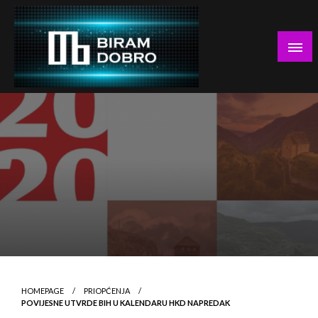
Skip
to
content
… jer BUDUĆNOST nema drugo IME!
Biram DOBRO
HOMEPAGE
PRIOPĆENJA
POVIJESNE UTVRDE BIH U KALENDARU HKD NAPREDAK