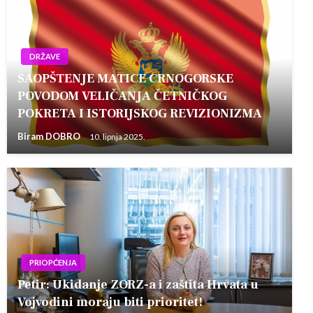
DRŽAVE
SAOPŠTENJE MATICE CRNOGORSKE
POVODOM VELIČANJA ČETNIČKOG
POKRETA I ISTORIJSKOG REVIZIONIZMA
Biram DOBRO
10. lipnja 2025.
PRIOPĆENJA
Petir: Ukidanje ZORZ-a i zaštita Hrvata u
Vojvodini moraju biti prioritet!