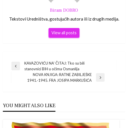
Biram DOBRO
Tekstovi Uredništva, gostujućih autora ili iz drugih medija.
View all posts
Navigacija
KAVAZOVIĆU NA’ ČITAJ: Tko su bili
Previous
stanovnici BIH u očima Osmanlija
Post
objava
NOVA KNJIGA: RATNE ZABILJEŠKE
Next
1941.-1945. FRA JOSIPA MARKUŠIĆA
Post
YOU MIGHT ALSO LIKE