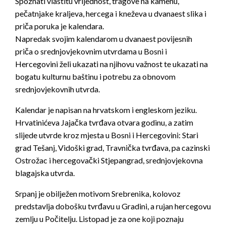
S
poznati vlastitu vrijednost, tragove na kamenu,
pečatnjake kraljeva, hercega i kneževa u dvanaest slika i
priča poruka je kalendara.
Napredak svojim kalendarom u dvanaest povijesnih
priča o srednjovjekovnim utvrdama u Bosni i
Hercegovini želi ukazati na njihovu važnost te ukazati na
bogatu kulturnu baštinu i potrebu za obnovom
srednjovjekovnih utvrda.
Kalendar je napisan na hrvatskom i engleskom jeziku.
Hrvatinićeva Jajačka tvrđava otvara godinu, a zatim
slijede utvrde kroz mjesta u Bosni i Hercegovini: Stari
grad Tešanj, Vidoški grad, Travnička tvrđava, pa cazinski
Ostrožac i hercegovački Stjepangrad, srednjovjekovna
blagajska utvrda.
Srpanj je obilježen motivom Srebrenika, kolovoz
predstavlja dobošku tvrđavu u Gradini, a rujan hercegovu
zemlju u Počitelju. Listopad je za one koji poznaju