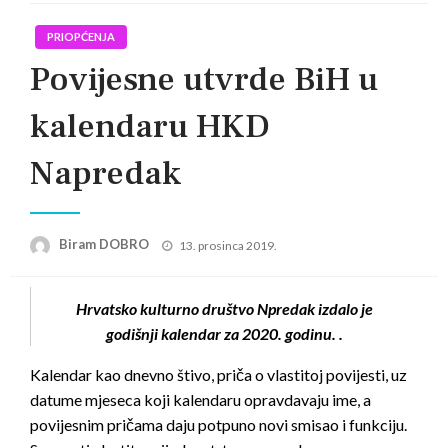
PRIOPĆENJA
Povijesne utvrde BiH u
kalendaru HKD
Napredak
Posted
Biram DOBRO
13. prosinca 2019.
on
Hrvatsko kulturno društvo Npredak izdalo je
godišnji kalendar za 2020. godinu. .
Kalendar kao dnevno štivo, priča o vlastitoj povijesti, uz
datume mjeseca koji kalendaru opravdavaju ime, a
povijesnim pričama daju potpuno novi smisao i funkciju.