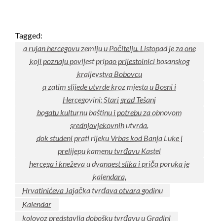
Tagged:
a rujan hercegovu zemlju u Počitelju. Listopad je za one
koji poznaju povijest pripao prijestolnici bosanskog
kraljevstva Bobovcu
a zatim slijede utvrde kroz mjesta u Bosni i
Hercegovini: Stari grad Tešanj
bogatu kulturnu baštinu i potrebu za obnovom
srednjovjekovnih utvrda.
dok studeni prati rijeku Vrbas kod Banja Luke i
prelijepu kamenu tvrđavu Kastel
hercega i kneževa u dvanaest slika i priča poruka je
kalendara.
Hrvatinićeva Jajačka tvrđava otvara godinu
Kalendar
kolovoz predstavlja dobošku tvrđavu u Gradini