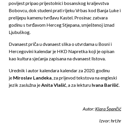
povijest pripao prijestolnici bosanskog kraljevstva
Bobovcu, dok studeni prati rijeku Vrbas kod Banja Luke i
prelijepu kamenu tvrđavu Kastel. Prosinac zatvara
godinu s tvrđavom Herceg Stjepana, smještenoj iznad
Ljubuškog.
Dvanaest priča u dvanaest slika o utvrdama u Bosni i
Hercegovini kalendar je HKD Napretka koji je opisan
kao kultura sjećanja zapisana na dvanaest listova.
Urednik i autor kalendara kalendar za 2020. godinu
je
Miroslav Landeka
, za prijevod tekstova na engleski
jezik zaslužna je
Anita Vlašić
, a za lekturu
Ivana Barišić
.
Autor:
Klara Špančić
Izvor: hrt.hr