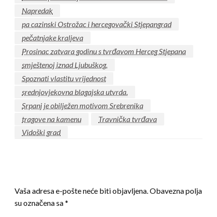
Napredak
pa cazinski Ostrožac i hercegovački Stjepangrad
pečatnjake kraljeva
Prosinac zatvara godinu s tvrđavom Herceg Stjepana
smještenoj iznad Ljubuškog.
Spoznati vlastitu vrijednost
srednjovjekovna blagajska utvrda.
Srpanj je obilježen motivom Srebrenika
tragove na kamenu
Travnička tvrđava
Vidoški grad
LEAVE A RESPONSE
Vaša adresa e-pošte neće biti objavljena.
Obavezna polja
su označena sa
*