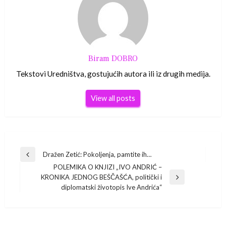
Biram DOBRO
Tekstovi Uredništva, gostujućih autora ili iz drugih medija.
View all posts
Navigacija
Dražen Zetić: Pokoljenja, pamtite ih…
Previous
POLEMIKA O KNJIZI „IVO ANDRIĆ –
Post
objava
KRONIKA JEDNOG BEŠČAŠĆA, politički i
Next
diplomatski životopis Ive Andrića“
Post