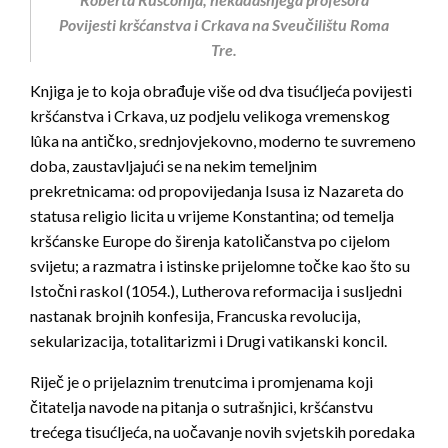
Povijesti kršćanstva i Crkava na Sveučilištu Roma
Tre.
Knjiga je to koja obrađuje više od dva tisućljeća povijesti
kršćanstva i Crkava, uz podjelu velikoga vremenskog
lûka na antičko, srednjovjekovno, moderno te suvremeno
doba, zaustavljajući se na nekim temeljnim
prekretnicama: od propovijedanja Isusa iz Nazareta do
statusa religio licita u vrijeme Konstantina; od temelja
kršćanske Europe do širenja katoličanstva po cijelom
svijetu; a razmatra i istinske prijelomne točke kao što su
Istočni raskol (1054.), Lutherova reformacija i susljedni
nastanak brojnih konfesija, Francuska revolucija,
sekularizacija, totalitarizmi i Drugi vatikanski koncil.
Riječ je o prijelaznim trenutcima i promjenama koji
čitatelja navode na pitanja o sutrašnjici, kršćanstvu
trećega tisućljeća, na uočavanje novih svjetskih poredaka