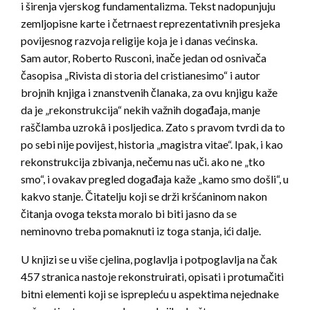
i širenja vjerskog fundamentalizma. Tekst nadopunjuju
zemljopisne karte i četrnaest reprezentativnih presjeka
povijesnog razvoja religije koja je i danas većinska.
Sam autor, Roberto Rusconi, inače jedan od osnivača
časopisa „Rivista di storia del cristianesimo“ i autor
brojnih knjiga i znanstvenih članaka, za ovu knjigu kaže
da je „rekonstrukcija“ nekih važnih događaja, manje
raščlamba uzrokâ i posljedica. Zato s pravom tvrdi da to
po sebi nije povijest, historia „magistra vitae“. Ipak, i kao
rekonstrukcija zbivanja, nečemu nas uči. ako ne „tko
smo“, i ovakav pregled događaja kaže „kamo smo došli“, u
kakvo stanje. Čitatelju koji se drži kršćaninom nakon
čitanja ovoga teksta moralo bi biti jasno da se
neminovno treba pomaknuti iz toga stanja, ići dalje.
U knjizi se u više cjelina, poglavlja i potpoglavlja na čak
457 stranica nastoje rekonstruirati, opisati i protumačiti
bitni elementi koji se isprepleću u aspektima nejednake