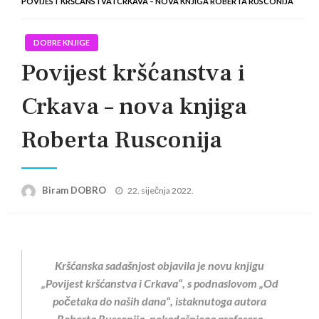
POVIJEST KRŠĆANSTVA I CRKAVA – NOVA KNJIGA ROBERTA RUSCONIJA
DOBRE KNJIGE
Povijest kršćanstva i
Crkava – nova knjiga
Roberta Rusconija
Posted
Biram DOBRO
22. siječnja 2022.
on
Kršćanska sadašnjost objavila je novu knjigu
„Povijest kršćanstva i Crkava“, s podnaslovom „Od
početaka do naših dana“, istaknutoga autora
Roberta Rusconija, nekadašnjega profesora