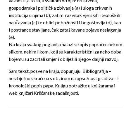
važnosti, a to su, u svakom od njih: društvena,
gospodarska i politička zbivanja (a) i uloga crkvenih
institucija u njima (b); zatim, razvitak vjerskih i teoloških
naučavanja (c) te oblici pobožnosti i bogoštovlja (d), kao
i postrance stavljane, čak zataškavane pojave neslaganja
(e).
Na kraju svakog poglavlja nalazi se opis popraćen nekom
slikom, nekim likom, koji su karakteristični za neko doba,
kojemu su zacrtali smjer i obilježili njegov daljnji razvoj.
Sam tekst, posve na kraju, dopunjuju: Bibliografija –
neizbježno skraćena s obzirom na opsežnost gradiva – i
kronološki popis papa. Knjigu potražite u knjižarama i
web knjižari Kršćanske sadašnjosti.
LEAVE A RESPONSE