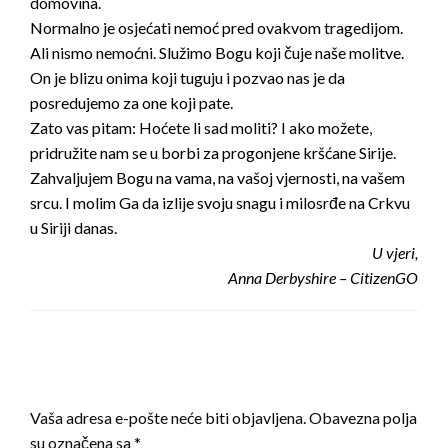
domovina.
Normalno je osjećati nemoć pred ovakvom tragedijom.
Ali nismo nemoćni. Služimo Bogu koji čuje naše molitve.
On je blizu onima koji tuguju i pozvao nas je da
posredujemo za one koji pate.
Zato vas pitam: Hoćete li sad moliti? I ako možete,
pridružite nam se u borbi za progonjene kršćane Sirije.
Zahvaljujem Bogu na vama, na vašoj vjernosti, na vašem
srcu. I molim Ga da izlije svoju snagu i milosrđe na Crkvu
u Siriji danas.
U vjeri,
Anna Derbyshire – CitizenGO
LEAVE A RESPONSE
Vaša adresa e-pošte neće biti objavljena.
Obavezna polja
su označena sa
*