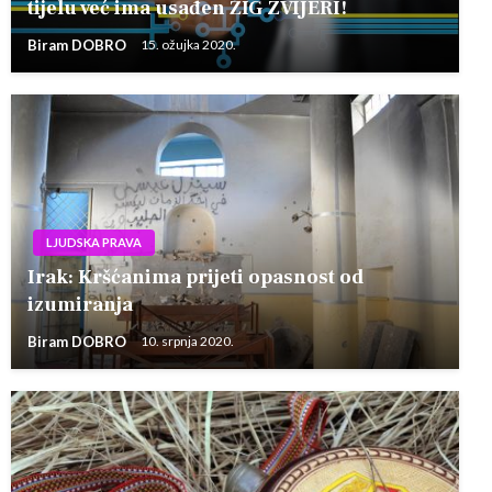
tijelu već ima usađen ŽIG ZVIJERI!
Biram DOBRO
15. ožujka 2020.
LJUDSKA PRAVA
Irak: Kršćanima prijeti opasnost od
izumiranja
Biram DOBRO
10. srpnja 2020.