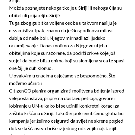
Sirije.
Možda poznajete nekoga tko je u Siriji ili nekoga čija su
obitelj ili prijatelji u Siriji?
Tuga zbog gubitka voljene osobe u takvom nasilju je
nezamisliva. Ipak, znamo da je Gospodinova milost
dublja od naše boli. Njegov mir nadilazi ljudsko
razumijevanje. Danas molimo za Njegovu utjehu
obiteljima koje su razorene, da podrži crkve koje još
stoje i da bude blizu onima koji su slomljena srca te spasi
one čiji je duh klonuo.
U ovakvim trenucima osjećamo se bespomoćno. Što
možemo učiniti?
CitizenGO planira organizirati molitvena bdijenja ispred
veleposlanstava, priprema dostavu peticija, govore i
lobiranje u UN-u kako bi se učinili konkretni koraci za
zaštitu kršćana u Siriji. Također pokrenut ćemo globalnu
kampanju jer želimo osigurati da svijet ne skrene pogled
dok se kršćanstvo briše iz jednog od svojih najstarijih