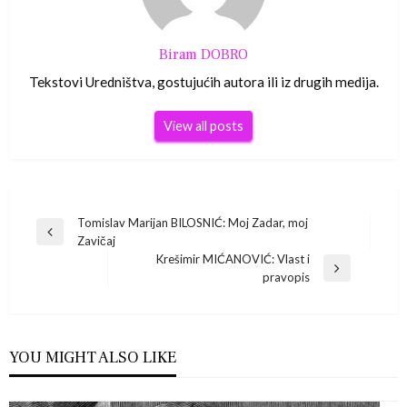
Biram DOBRO
Tekstovi Uredništva, gostujućih autora ili iz drugih medija.
View all posts
Navigacija
Tomislav Marijan BILOSNIĆ: Moj Zadar, moj
Previous
Zavičaj
Post
objava
Krešimir MIĆANOVIĆ: Vlast i
Next
pravopis
Post
YOU MIGHT ALSO LIKE