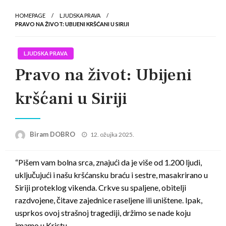
HOMEPAGE
LJUDSKA PRAVA
PRAVO NA ŽIVOT: UBIJENI KRŠĆANI U SIRIJI
LJUDSKA PRAVA
Pravo na život: Ubijeni
kršćani u Siriji
Posted
Biram DOBRO
12. ožujka 2025.
on
“Pišem vam bolna srca, znajući da je više od 1.200 ljudi,
uključujući i našu kršćansku braću i sestre, masakrirano u
Siriji proteklog vikenda. Crkve su spaljene, obitelji
razdvojene, čitave zajednice raseljene ili uništene. Ipak,
usprkos ovoj strašnoj tragediji, držimo se nade koju
imamo u Kristu.