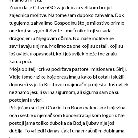
Znam da je CitizenGO zajednica u velikom broju i
zajednica molitve. Na tome sam duboko zahvalna. Dok
tugujemo, zahvalimo Gospodinu što je milostivo primio
one koji su izgubili živote—mučenike koji su sada
dragocjeni u Njegovim očima. No, naše molitve ne
završavaju s njima. Molimo za one koji su ostali, koji su
još uvijek u opasnosti, koji još uvijek bježe i ne znaju
kamo poći.
Moja obitelj i crkva podržava pastore i misionare u Siriji.
Vidjeli smo rizike koje preuzimaju kako bi ostali i služili,
donoseći svjetlo Kristovo u najmračnija mjesta. Još uvijek
ne znamo jesu li svi na sigurnom, ali sigurna sam da su
postojani u vjeri.
Prisjećam se riječi Corrie Ten Boom nakon smrti njezina
oca i sestre u njemačkom koncentracijskom logoru: Ne
postoji jama toliko duboka da Božja ljubav nije još
dublja. To vrijedi i danas, čak i u najmračnijim dubinama