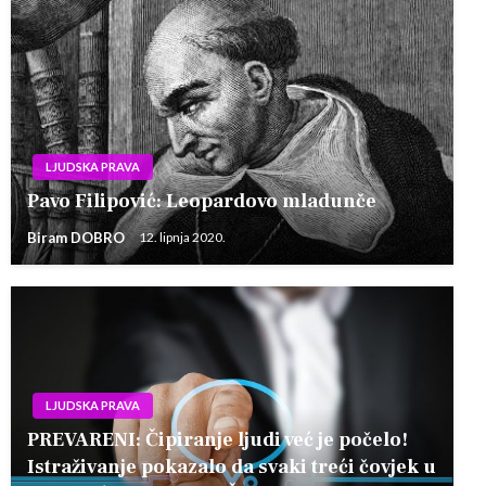
LJUDSKA PRAVA
Pavo Filipović: Leopardovo mladunče
Biram DOBRO
12. lipnja 2020.
LJUDSKA PRAVA
PREVARENI: Čipiranje ljudi već je počelo!
Istraživanje pokazalo da svaki treći čovjek u