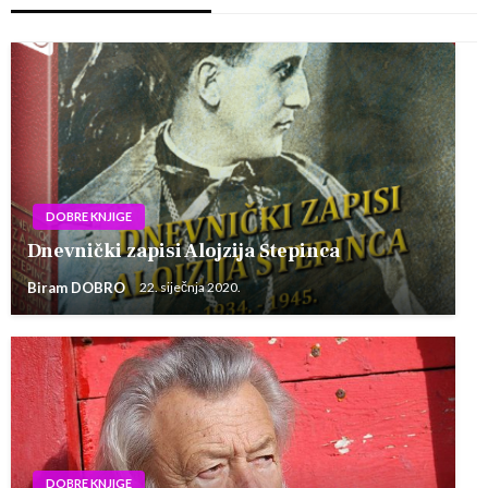
DOBRE KNJIGE
Dnevnički zapisi Alojzija Stepinca
Biram DOBRO
22. siječnja 2020.
DOBRE KNJIGE