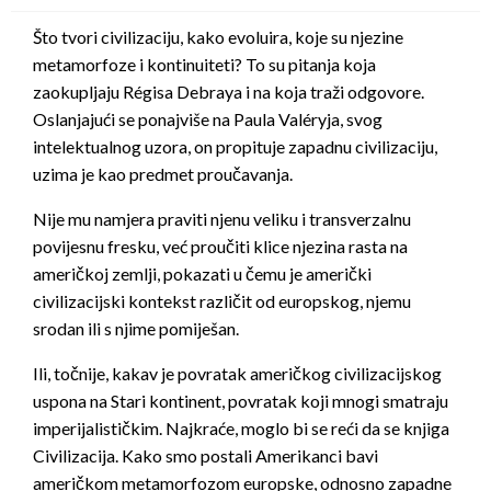
Što tvori civilizaciju, kako evoluira, koje su njezine
metamorfoze i kontinuiteti? To su pitanja koja
zaokupljaju Régisa Debraya i na koja traži odgovore.
Oslanjajući se ponajviše na Paula Valéryja, svog
intelektualnog uzora, on propituje zapadnu civilizaciju,
uzima je kao predmet proučavanja.
Nije mu namjera praviti njenu veliku i transverzalnu
povijesnu fresku, već proučiti klice njezina rasta na
američkoj zemlji, pokazati u čemu je američki
civilizacijski kontekst različit od europskog, njemu
srodan ili s njime pomiješan.
Ili, točnije, kakav je povratak američkog civilizacijskog
uspona na Stari kontinent, povratak koji mnogi smatraju
imperijalističkim. Najkraće, moglo bi se reći da se knjiga
Civilizacija. Kako smo postali Amerikanci bavi
američkom metamorfozom europske, odnosno zapadne