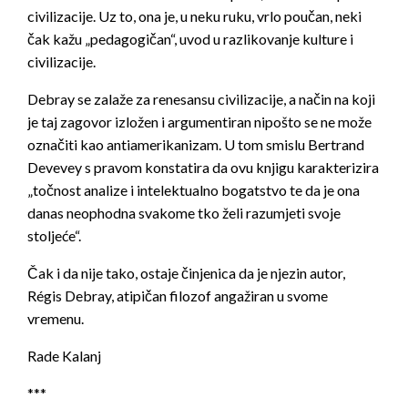
civilizacije. Uz to, ona je, u neku ruku, vrlo poučan, neki
čak kažu „pedagogičan“, uvod u razlikovanje kulture i
civilizacije.
Debray se zalaže za renesansu civilizacije, a način na koji
je taj zagovor izložen i argumentiran nipošto se ne može
označiti kao antiamerikanizam. U tom smislu Bertrand
Devevey s pravom konstatira da ovu knjigu karakterizira
„točnost analize i intelektualno bogatstvo te da je ona
danas neophodna svakome tko želi razumjeti svoje
stoljeće“.
Čak i da nije tako, ostaje činjenica da je njezin autor,
Régis Debray, atipičan filozof angažiran u svome
vremenu.
Rade Kalanj
***