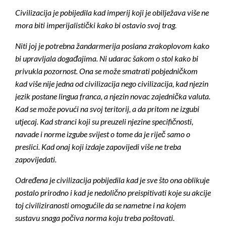
Civilizacija je pobijedila kad imperij koji je obilježava više ne
mora biti imperijalistički kako bi ostavio svoj trag.
Niti joj je potrebna žandarmerija poslana zrakoplovom kako
bi upravljala događajima. Ni udarac šakom o stol kako bi
privukla pozornost. Ona se može smatrati pobjedničkom
kad više nije jedna od civilizacija nego civilizacija, kad njezin
jezik postane lingua franca, a njezin novac zajednička valuta.
Kad se može povući na svoj teritorij, a da pritom ne izgubi
utjecaj. Kad stranci koji su preuzeli njezine specifičnosti,
navade i norme izgube svijest o tome da je riječ samo o
preslici. Kad onaj koji izdaje zapovijedi više ne treba
zapovijedati.
Određena je civilizacija pobijedila kad je sve što ona oblikuje
postalo prirodno i kad je nedolično preispitivati koje su akcije
toj civiliziranosti omogućile da se nametne i na kojem
sustavu snaga počiva norma koju treba poštovati.