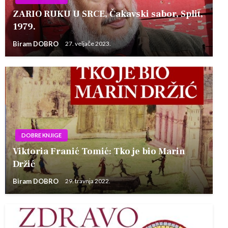
ZARIO RUKU U SRCE, Čakavski sabor, Split,
1979.
Biram DOBRO
27. veljače 2023.
DOBRE KNJIGE
Viktoria Franić Tomić: Tko je bio Marin
Držić
Biram DOBRO
29. travnja 2022.