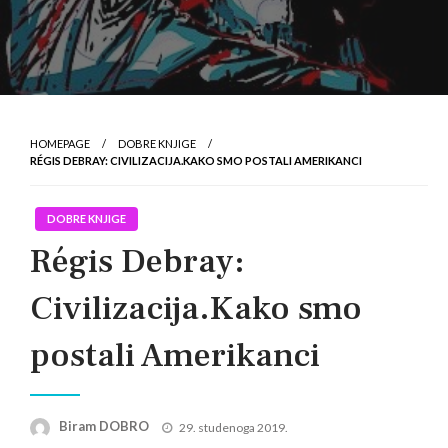
HOMEPAGE
DOBRE KNJIGE
RÉGIS DEBRAY: CIVILIZACIJA.KAKO SMO POSTALI AMERIKANCI
DOBRE KNJIGE
Régis Debray:
Civilizacija.Kako smo
postali Amerikanci
Posted
Biram DOBRO
29. studenoga 2019.
on