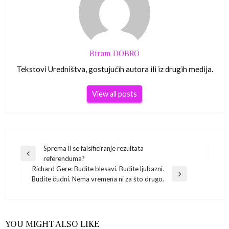
Biram DOBRO
Tekstovi Uredništva, gostujućih autora ili iz drugih medija.
View all posts
Navigacija
Sprema li se falsificiranje rezultata
Previous
referenduma?
Post
objava
Richard Gere: Budite blesavi. Budite ljubazni.
Next
Budite čudni. Nema vremena ni za što drugo.
Post
YOU MIGHT ALSO LIKE