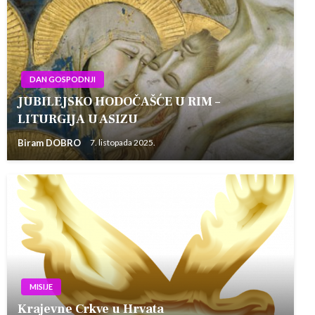
DAN GOSPODNJI
JUBILEJSKO HODOČAŠĆE U RIM –
LITURGIJA U ASIZU
Biram DOBRO
7. listopada 2025.
MISIJE
Krajevne Crkve u Hrvata