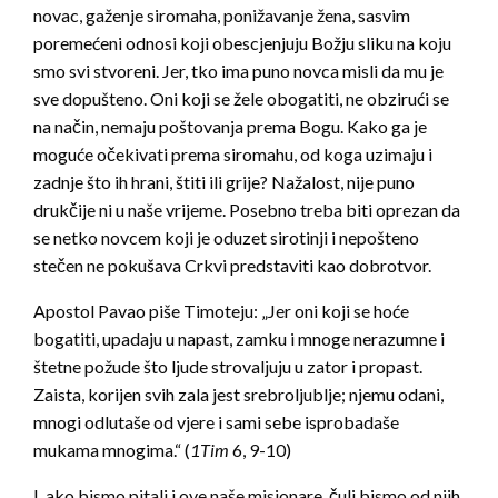
novac, gaženje siromaha, ponižavanje žena, sasvim
poremećeni odnosi koji obescjenjuju Božju sliku na koju
smo svi stvoreni. Jer, tko ima puno novca misli da mu je
sve dopušteno. Oni koji se žele obogatiti, ne obzirući se
na način, nemaju poštovanja prema Bogu. Kako ga je
moguće očekivati prema siromahu, od koga uzimaju i
zadnje što ih hrani, štiti ili grije? Nažalost, nije puno
drukčije ni u naše vrijeme. Posebno treba biti oprezan da
se netko novcem koji je oduzet sirotinji i nepošteno
stečen ne pokušava Crkvi predstaviti kao dobrotvor.
Apostol Pavao piše Timoteju: „Jer oni koji se hoće
bogatiti, upadaju u napast, zamku i mnoge nerazumne i
štetne požude što ljude strovaljuju u zator i propast.
Zaista, korijen svih zala jest srebroljublje; njemu odani,
mnogi odlutaše od vjere i sami sebe isprobadaše
mukama mnogima.“ (
1Tim
6, 9-10)
I, ako bismo pitali i ove naše misionare, čuli bismo od njih