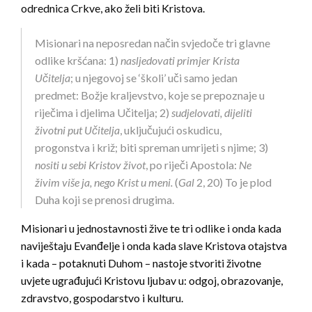
odrednica Crkve, ako želi biti Kristova.
Misionari na neposredan način svjedoče tri glavne
odlike kršćana: 1)
nasljedovati primjer Krista
Učitelja
; u njegovoj se ‘školi’ uči samo jedan
predmet: Božje kraljevstvo, koje se prepoznaje u
riječima i djelima Učitelja; 2)
sudjelovati, dijeliti
životni put Učitelja
, uključujući oskudicu,
progonstva i križ; biti spreman umrijeti s njime; 3)
nositi u sebi Kristov život
, po riječi Apostola:
Ne
živim više ja, nego Krist u meni.
(
Gal
2, 20) To je plod
Duha koji se prenosi drugima.
Misionari u jednostavnosti žive te tri odlike i onda kada
naviještaju Evanđelje i onda kada slave Kristova otajstva
i kada – potaknuti Duhom – nastoje stvoriti životne
uvjete ugrađujući Kristovu ljubav u: odgoj, obrazovanje,
zdravstvo, gospodarstvo i kulturu.