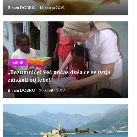
Biram DOBRO
11. srpnja 2019.
MISIJE
„Bezumniče! Već noćas duša će se tvoja
zaiskati od tebe!“
Biram DOBRO
28. ožujka 2017.