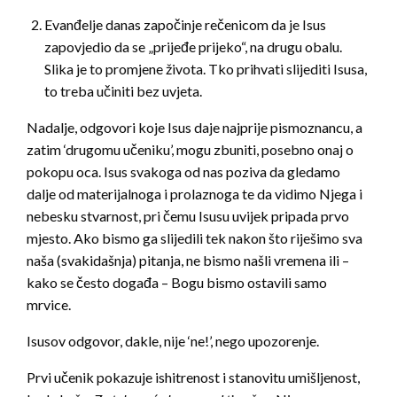
Evanđelje danas započinje rečenicom da je Isus
zapovjedio da se „prijeđe prijeko“, na drugu obalu.
Slika je to promjene života. Tko prihvati slijediti Isusa,
to treba učiniti bez uvjeta.
Nadalje, odgovori koje Isus daje najprije pismoznancu, a
zatim ‘drugomu učeniku’, mogu zbuniti, posebno onaj o
pokopu oca. Isus svakoga od nas poziva da gledamo
dalje od materijalnoga i prolaznoga te da vidimo Njega i
nebesku stvarnost, pri čemu Isusu uvijek pripada prvo
mjesto. Ako bismo ga slijedili tek nakon što riješimo sva
naša (svakidašnja) pitanja, ne bismo našli vremena ili –
kako se često događa – Bogu bismo ostavili samo
mrvice.
Isusov odgovor, dakle, nije ‘ne!’, nego upozorenje.
Prvi učenik pokazuje ishitrenost i stanovitu umišljenost,