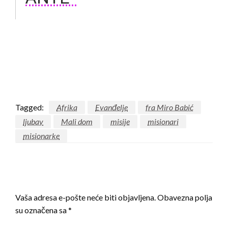
Tagged:
Afrika
Evanđelje
fra Miro Babić
ljubav
Mali dom
misije
misionari
misionarke
LEAVE A RESPONSE
Vaša adresa e-pošte neće biti objavljena.
Obavezna polja
su označena sa
*