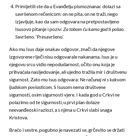
Primijetili ste da u Evanđelju pismoznanac dolazi sa
savršenom rečenicom: on ne pita, on ne traži, nego
izjavljuje, kao da sam odgovara na pretpostavljeno
Isusovo pitanje i poziv:
Za tobom ću kamo god ti pošao.
S
avršeno. ‘Presavršeno’.
Ako mu Isus daje onakav odgovor, znači da njegove
izgovorene riječi nisu odgovarale nakanama. Isus je u
njegovu srcu vidio nepodudarnost, očito onu koja je
prihvaćala nasljedovanje, ali ujedno tražila mir i društvenu
sigurnost. Zato mu Isus odgovara:
Ne računaj ni s kakvom
ljudskom povlasticom.
S Isusom nema društvene
sigurnosti, osim sigurnosti vjere. I kada god u Crkvi ne
polazimo od te sigurnosti, u prvi plan dolaze
neevanđeoski razlozi, a s njima u Crkvi slabi snaga
Kristova.
Braćo i sestre, pogubno je navezati se, grčevito se držati