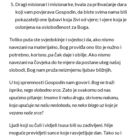
Dragi misionari i misionarke, hvala za prihvaćanje dara
koji vam povjerava Gospodin, da biste svima nama bili
pokazatelji one ljubavi koja živi od vjere; i vjere koja je
oslonjena na oslobođenost za Boga.
Toliko puta ste svjedokinje i svjedoci da, ako nismo
navezani na materijalno, Bog proviđa ono što je nužno i
potrebno, korisno, pa čak daje i obilje. Ako nismo
navezani na čovjeka do te mjere da postane uteg našoj
slobodi, Bog nam pruža neizmjernu ljubav bližnjih.
U toj spremnosti Gospodin nam govori:
Bog ne traži
isprike, nego slobodno srce.
Zato je svakomu od nas
upućeno pitanje:
Imamo li neku drugu, skrivenu nakanu,
koja upućuje na našu neslobodu, na neko blago uz koje je
vezano naše srce?
Ljudi koji su čuli i vidjeli Isusa bili su zadivljeni. Nije
moguće previdjeti sunce koje rasvjetljuje dan. Tako su i