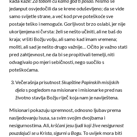
kada kaže:
Za tobom ću kamo god ti pošao.
Nismo se
jedanput osvjedočili da se krene oduševljeno; da se vide
samo svijetle strane, a već kod prve poteškoće sve
postaje teško i nemoguće. Gorljivost brzo oslabi, jer nije
ukorijenjena ni čvrsta: želi se nešto učiniti, ali ne baš do
kraja; vršiti Božju volju, ali samo kad imam vremena;
moliti, ali sad je nešto drugo važnije… Očito je važno stati
pred zahtjevnost, ne da bi se propitivali temelji, niti
odvagivalo po mjeri sebičnosti, nego suočilo s
poteškoćama.
Večerašnja prisutnost
Skupštine Papinskih misijskih
djela
s pogledom na misionare i misionarke pred nas
životno stavlja Božju riječ koja nam je naviještena.
Misionari pokazuju spremnost, odnosno ljubav prema
nasljedovanju Isusa, sa svim svojim dvojbama i
nesigurnostima. Ali,
kršćani jesu ljudi koji žive nesigurnost
pouzdajući se u Krista, sigurni u Bogu
. To uvijek mora biti