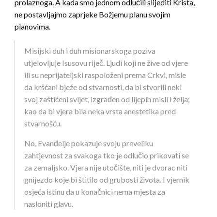
prolaznoga. A kada smo jednom odlučili slijediti Krista,
ne postavljajmo zaprjeke Božjemu planu svojim
planovima.
Misijski duh i duh misionarskoga poziva
utjelovljuje Isusovu riječ. Ljudi koji ne žive od vjere
ili su neprijateljski raspoloženi prema Crkvi, misle
da kršćani bježe od stvarnosti, da bi stvorili neki
svoj zaštićeni svijet, izgrađen od lijepih misli i želja;
kao da bi vjera bila neka vrsta anestetika pred
stvarnošću.
No, Evanđelje pokazuje svoju preveliku
zahtjevnost za svakoga tko je odlučio prikovati se
za zemaljsko. Vjera nije utočište, niti je dvorac niti
gnijezdo koje bi štitilo od grubosti života. I vjernik
osjeća istinu da u konačnici nema mjesta za
nasloniti glavu.