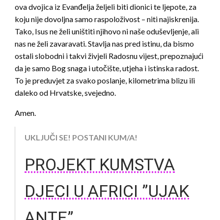
ova dvojica iz Evanđelja željeli biti dionici te ljepote, za
koju nije dovoljna samo raspoloživost – niti najiskrenija.
Tako, Isus ne želi uništiti njihovo ni naše oduševljenje, ali
nas ne želi zavaravati. Stavlja nas pred istinu, da bismo
ostali slobodni i takvi živjeli Radosnu vijest, prepoznajući
da je samo Bog snaga i utočište, utjeha i istinska radost.
To je preduvjet za svako poslanje, kilometrima blizu ili
daleko od Hrvatske, svejedno.
Amen.
UKLJUČI SE! POSTANI KUM/A!
PROJEKT KUMSTVA
DJECI U AFRICI ”UJAK
ANTE”