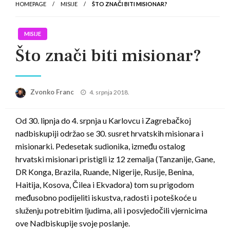
HOMEPAGE
MISIJE
ŠTO ZNAČI BITI MISIONAR?
MISIJE
Što znači biti misionar?
Posted
Zvonko Franc
4. srpnja 2018.
on
Od 30. lipnja do 4. srpnja u Karlovcu i Zagrebačkoj
nadbiskupiji održao se 30. susret hrvatskih misionara i
misionarki. Pedesetak sudionika, između ostalog
hrvatski misionari pristigli iz 12 zemalja (Tanzanije, Gane,
DR Konga, Brazila, Ruande, Nigerije, Rusije, Benina,
Haitija, Kosova, Čilea i Ekvadora) tom su prigodom
međusobno podijeliti iskustva, radosti i poteškoće u
služenju potrebitim ljudima, ali i posvjedočili vjernicima
ove Nadbiskupije svoje poslanje.