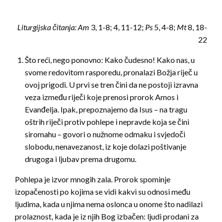
Liturgijska čitanja:
Am
3, 1-8; 4, 11-12;
Ps
5, 4-8;
Mt
8, 18-
22
Što reći, nego ponovno: Kako čudesno! Kako nas, u
svome redovitom rasporedu, pronalazi Božja riječ u
ovoj prigodi. U prvi se tren čini da ne postoji izravna
veza između riječi koje prenosi prorok Amos i
Evanđelja. Ipak, prepoznajemo da Isus – na tragu
oštrih riječi protiv pohlepe i nepravde koja se čini
siromahu – govori o nužnome odmaku i svjedoči
slobodu, nenavezanost, iz koje dolazi poštivanje
drugoga i ljubav prema drugomu.
Pohlepa je izvor mnogih zala. Prorok spominje
izopačenosti po kojima se vidi kakvi su odnosi među
ljudima, kada u njima nema oslonca u onome što nadilazi
prolaznost, kada je iz njih Bog izbačen: ljudi prodani za