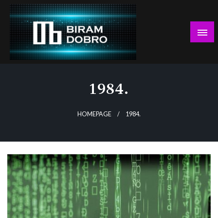
Skip
to
content
… jer BUDUĆNOST nema drugo IME!
Biram DOBRO
1984.
HOMEPAGE
1984.