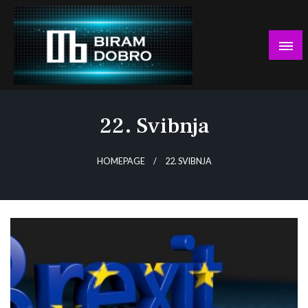
Skip
to
content
… jer BUDUĆNOST nema drugo IME!
Biram DOBRO
22. Svibnja
HOMEPAGE
22. SVIBNJA