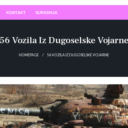
O
!
KONTAKT
SURADNJA
56 Vozila Iz Dugoselske Vojarn
HOMEPAGE
56 VOZILA IZ DUGOSELSKE VOJARNE