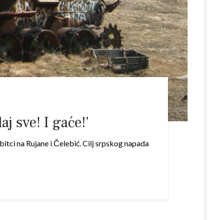
j sve! I gaće!’
bitci na Rujane i Čelebić. Cilj srpskog napada