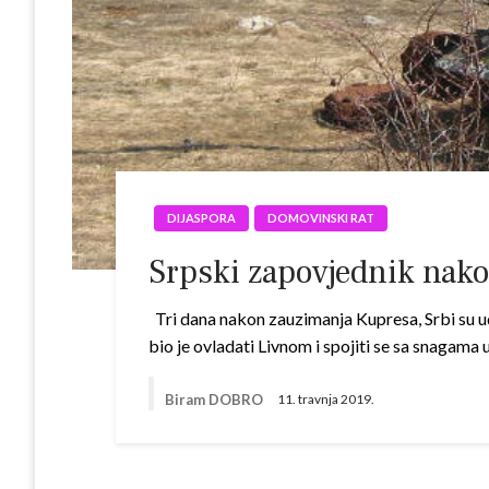
DIJASPORA
DOMOVINSKI RAT
Srpski zapovjednik nakon 
Tri dana nakon zauzimanja Kupresa, Srbi su udar
bio je ovladati Livnom i spojiti se sa snagama
Biram DOBRO
11. travnja 2019.