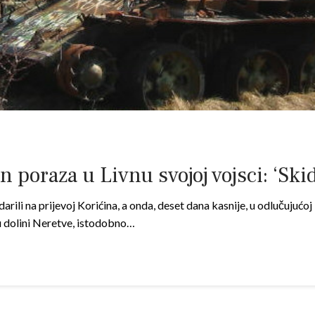
poraza u Livnu svojoj vojsci: ‘Skida
ili na prijevoj Korićina, a onda, deset dana kasnije, u odlučujućoj 
 u dolini Neretve, istodobno…