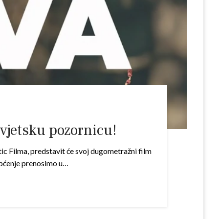
svjetsku pozornicu!
c Filma, predstavit će svoj dugometražni film
iopćenje prenosimo u…