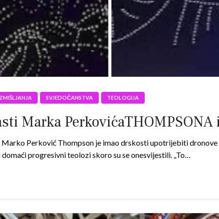
ZMIŠLJANJA
SVJEDOČANSTVA
TEOLOGIJA
asti Marka PerkovićaTHOMPSONA i
 Marko Perković Thompson je imao drskosti upotrijebiti dronove ka
domaći progresivni teolozi skoro su se onesvijestili. „To…