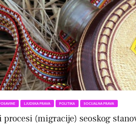
POSAVINE
LJUDSKA PRAVA
POLITIKA
SOCIJALNA PRAVA
i procesi (migracije) seoskog stan