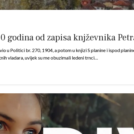
 godina od zapisa knjževnika Petra
avio u Politici br. 270, 1904, a potom u knjizi S planine i ispod pl
tnih vladara, uvijek su me obuzimali ledeni trnci…