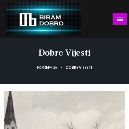
Skip
to
content
… jer BUDUĆNOST nema drugo IME!
Biram DOBRO
Dobre Vijesti
HOMEPAGE
DOBRE VIJESTI