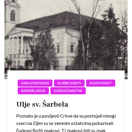
DAN GOSPODNJI
DOBRE VIJESTI
DUHOVNOST
RAZMIŠLJANJA
SVJEDOČANSTVA
Ulje sv. Šarbela
Poznato je u povijesti Crkve da su postojali mnogi
sveci na čijim su se zemnim ostatcima pokazivali
čudesni Božji znakovi. Ti znakovi bili su znak