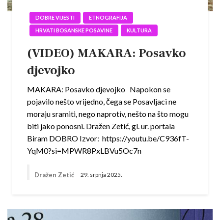
DOBRE VIJESTI
ETNOGRAFIJA
HRVATI BOSANSKE POSAVINE
KULTURA
(VIDEO) MAKARA: Posavko
djevojko
MAKARA: Posavko djevojko Napokon se
pojavilo nešto vrijedno, čega se Posavljaci ne
moraju sramiti, nego naprotiv, nešto na što mogu
biti jako ponosni. Dražen Zetić, gl. ur. portala
Biram DOBRO Izvor: https://youtu.be/C936fT-
YqM0?si=MPWR8PxLBVu5Oc7n
Dražen Zetić
29. srpnja 2025.