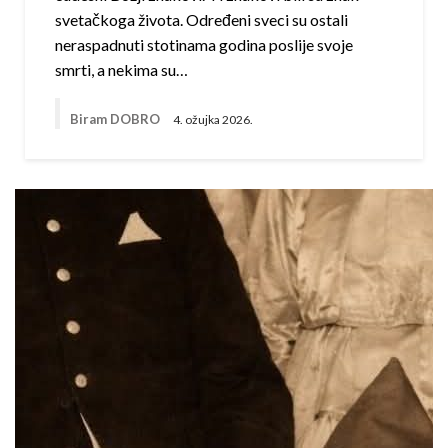
svetačkoga života. Određeni sveci su ostali
neraspadnuti stotinama godina poslije svoje
smrti, a nekima su…
Biram DOBRO
4. ožujka 2026.