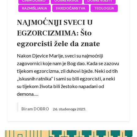
ČINIM DOBRO
DOBRE KNJIGE
DOBRE VIJESTI
RAZMIŠLJANJA
SVJEDOČANSTVA
TEOLOGIJA
NAJMOĆNIJI SVECI U
EGZORCIZMIMA: Što
egzorcisti žele da znate
Nakon Djevice Marije, sveci su najmoćniji
zagovornici koje nam je Bog dao. Kada se zazovu
tijekom egzorcizma, zli duhovi bježe. Neki od tih
„iskusnih ratnika“ i sami su bili egzorcisti, a neki
su tijekom života bili žestoko napadani od
demona….
Biram DOBRO
26. studenoga 2025.