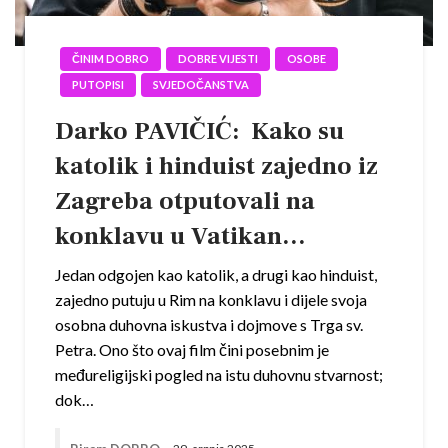
ČINIM DOBRO
DOBRE VIJESTI
OSOBE
PUTOPISI
SVJEDOČANSTVA
Darko PAVIČIĆ: Kako su
katolik i hinduist zajedno iz
Zagreba otputovali na
konklavu u Vatikan…
Jedan odgojen kao katolik, a drugi kao hinduist,
zajedno putuju u Rim na konklavu i dijele svoja
osobna duhovna iskustva i dojmove s Trga sv.
Petra. Ono što ovaj film čini posebnim je
međureligijski pogled na istu duhovnu stvarnost;
dok…