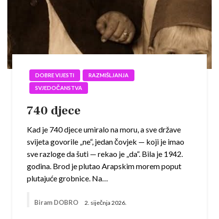
DOBRE VIJESTI
RAZMIŠLJANJA
SVJEDOČANSTVA
740 djece
Kad je 740 djece umiralo na moru, a sve države
svijeta govorile „ne“, jedan čovjek — koji je imao
sve razloge da šuti — rekao je „da“. Bila je 1942.
godina. Brod je plutao Arapskim morem poput
plutajuće grobnice. Na…
Biram DOBRO
2. siječnja 2026.