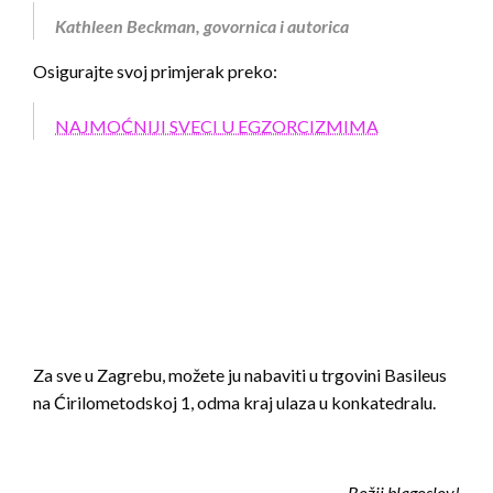
Kathleen Beckman, govornica i autorica
Osigurajte svoj primjerak preko:
NAJMOĆNIJI SVECI U EGZORCIZMIMA
Za sve u Zagrebu, možete ju nabaviti u trgovini Basileus
na Ćirilometodskoj 1, odma kraj ulaza u konkatedralu.
Božji blagoslov!