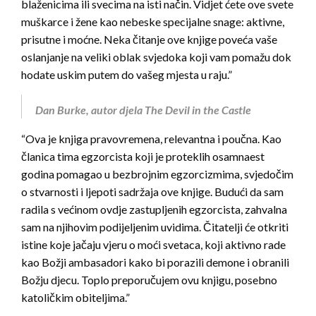
blaženicima ili svecima na isti način. Vidjet ćete ove svete
muškarce i žene kao nebeske specijalne snage: aktivne,
prisutne i moćne. Neka čitanje ove knjige poveća vaše
oslanjanje na veliki oblak svjedoka koji vam pomažu dok
hodate uskim putem do vašeg mjesta u raju.”
Dan Burke, autor djela The Devil in the Castle
“Ova je knjiga pravovremena, relevantna i poučna. Kao
članica tima egzorcista koji je proteklih osamnaest
godina pomagao u bezbrojnim egzorcizmima, svjedočim
o stvarnosti i ljepoti sadržaja ove knjige. Budući da sam
radila s većinom ovdje zastupljenih egzorcista, zahvalna
sam na njihovim podijeljenim uvidima. Čitatelji će otkriti
istine koje jačaju vjeru o moći svetaca, koji aktivno rade
kao Božji ambasadori kako bi porazili demone i obranili
Božju djecu. Toplo preporučujem ovu knjigu, posebno
katoličkim obiteljima.”