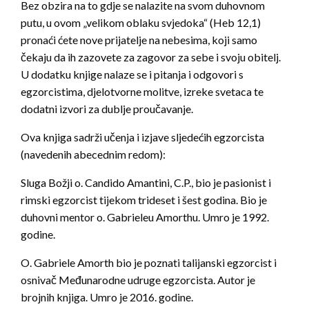
Bez obzira na to gdje se nalazite na svom duhovnom
putu, u ovom „velikom oblaku svjedoka“ (Heb 12,1)
pronaći ćete nove prijatelje na nebesima, koji samo
čekaju da ih zazovete za zagovor za sebe i svoju obitelj.
U dodatku knjige nalaze se i pitanja i odgovori s
egzorcistima, djelotvorne molitve, izreke svetaca te
dodatni izvori za dublje proučavanje.
Ova knjiga sadrži učenja i izjave sljedećih egzorcista
(navedenih abecednim redom):
Sluga Božji o. Candido Amantini, C.P., bio je pasionist i
rimski egzorcist tijekom trideset i šest godina. Bio je
duhovni mentor o. Gabrieleu Amorthu. Umro je 1992.
godine.
O. Gabriele Amorth bio je poznati talijanski egzorcist i
osnivač Međunarodne udruge egzorcista. Autor je
brojnih knjiga. Umro je 2016. godine.