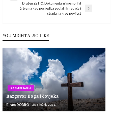
Dražen ZETIĆ: Dokumentarni memorijal
Post
objava
žrtvama kao posljedica socijalnih nedaća i
Next
stradanja kroz povijest
Post
YOU MIGHT ALSO LIKE
RAZMIŠLJANJA
Razgovor Boga i čovjeka
Biram DOBRO
28. siječnja 2021.