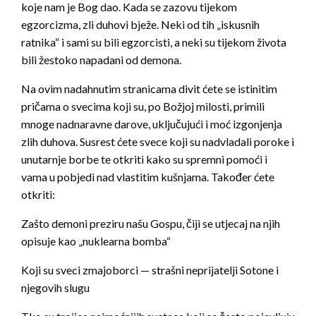
koje nam je Bog dao. Kada se zazovu tijekom
egzorcizma, zli duhovi bježe. Neki od tih „iskusnih
ratnika“ i sami su bili egzorcisti, a neki su tijekom života
bili žestoko napadani od demona.
Na ovim nadahnutim stranicama divit ćete se istinitim
pričama o svecima koji su, po Božjoj milosti, primili
mnoge nadnaravne darove, uključujući i moć izgonjenja
zlih duhova. Susrest ćete svece koji su nadvladali poroke i
unutarnje borbe te otkriti kako su spremni pomoći i
vama u pobjedi nad vlastitim kušnjama. Također ćete
otkriti:
Zašto demoni preziru našu Gospu, čiji se utjecaj na njih
opisuje kao „nuklearna bomba“
Koji su sveci zmajoborci — strašni neprijatelji Sotone i
njegovih slugu