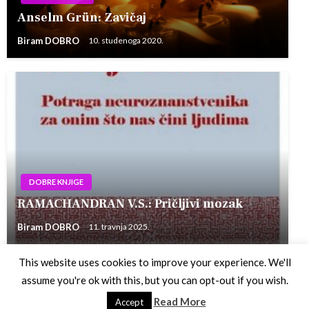
Anselm Grün: Zavičaj
Biram DOBRO
10. studenoga 2020.
DOBRE KNJIGE
RAMACHANDRAN V.S.: Pričljivi mozak
Biram DOBRO
11. travnja 2025.
This website uses cookies to improve your experience. We'll
assume you're ok with this, but you can opt-out if you wish.
Theme by Silk Themes
Read More
Accept