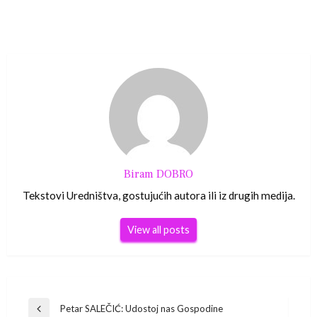
Biram DOBRO
Tekstovi Uredništva, gostujućih autora ili iz drugih medija.
View all posts
Navigacija
Petar SALEČIĆ: Udostoj nas Gospodine
Previous