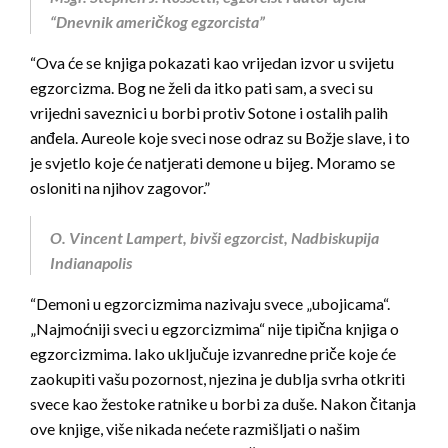
“Dnevnik američkog egzorcista”
“Ova će se knjiga pokazati kao vrijedan izvor u svijetu
egzorcizma. Bog ne želi da itko pati sam, a sveci su
vrijedni saveznici u borbi protiv Sotone i ostalih palih
anđela. Aureole koje sveci nose odraz su Božje slave, i to
je svjetlo koje će natjerati demone u bijeg. Moramo se
osloniti na njihov zagovor.”
O. Vincent Lampert, bivši egzorcist,
Nadbiskupija
Indianapolis
“Demoni u egzorcizmima nazivaju svece „ubojicama“.
„Najmoćniji sveci u egzorcizmima“ nije tipična knjiga o
egzorcizmima. Iako uključuje izvanredne priče koje će
zaokupiti vašu pozornost, njezina je dublja svrha otkriti
svece kao žestoke ratnike u borbi za duše. Nakon čitanja
ove knjige, više nikada nećete razmišljati o našim