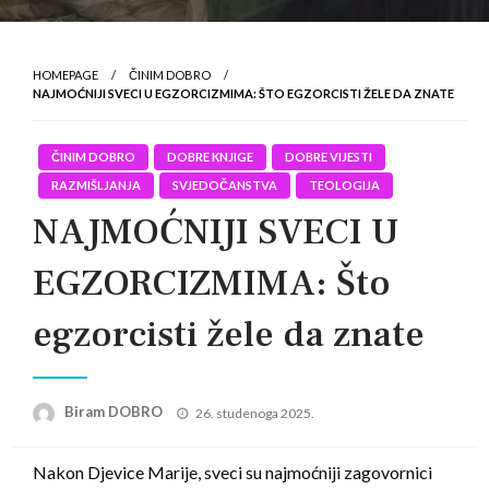
HOMEPAGE
ČINIM DOBRO
NAJMOĆNIJI SVECI U EGZORCIZMIMA: ŠTO EGZORCISTI ŽELE DA ZNATE
ČINIM DOBRO
DOBRE KNJIGE
DOBRE VIJESTI
RAZMIŠLJANJA
SVJEDOČANSTVA
TEOLOGIJA
NAJMOĆNIJI SVECI U
EGZORCIZMIMA: Što
egzorcisti žele da znate
Posted
Biram DOBRO
26. studenoga 2025.
on
Nakon Djevice Marije, sveci su najmoćniji zagovornici