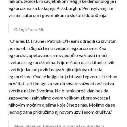
laikom, teološkim savjetnikom religijske demonologije i
egzorcizma za biskupiju Pittsburgh, u Pennsylvaniji, te
vrsnim autorom i govornikom o službi oslobođenja.
O knjizi su rekli:
“Charles D. Fraune i Patrick O’Hearn odradili su izvrstan
posao obrađujući temu svetaca i egzorcizama. Kao
egzorcist, opetovano sam svjedočio važnosti i moći
svetaca u egzorcizmima. Nije ni čudo da su Litanije svih
svetih jedan od prvih i najvažnijih dijelova obreda
egzorcizma. Ovo je knjiga koju bi svaki egzorcist trebao
pročitati, ali i knjiga za sve da shvate važnost općinstva
svetih u našim životima. Ne bi smio proći dan bez da
zazovemo i zahvalimo ovom velikom zboru svetaca i
njihovim moćnim djelima koje čine za nas. Molimo da se
jednog dana pridružimo njihovom uzvišenom društvu.”
Msgr. Stephen J. Rossetti, egzorcist i autor djela