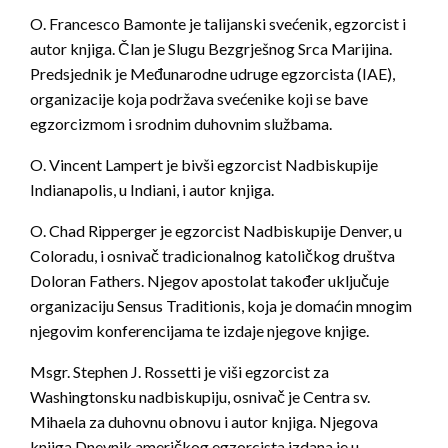
O. Francesco Bamonte je talijanski svećenik, egzorcist i
autor knjiga. Član je Slugu Bezgrješnog Srca Marijina.
Predsjednik je Međunarodne udruge egzorcista (IAE),
organizacije koja podržava svećenike koji se bave
egzorcizmom i srodnim duhovnim službama.
O. Vincent Lampert je bivši egzorcist Nadbiskupije
Indianapolis, u Indiani, i autor knjiga.
O. Chad Ripperger je egzorcist Nadbiskupije Denver, u
Coloradu, i osnivač tradicionalnog katoličkog društva
Doloran Fathers. Njegov apostolat također uključuje
organizaciju Sensus Traditionis, koja je domaćin mnogim
njegovim konferencijama te izdaje njegove knjige.
Msgr. Stephen J. Rossetti je viši egzorcist za
Washingtonsku nadbiskupiju, osnivač je Centra sv.
Mihaela za duhovnu obnovu i autor knjiga. Njegova
knjiga Dnevnik američkog egzorcista izdana je u