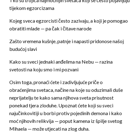
Tko su trojica najmoćnijih svetaca koji se često pojavljuju
tijekom egzorcizama
Kojeg sveca egzorcisti često zazivaju, a koji je pomogao
obratiti mlade — pa čak i čitave narode
Zašto vremena kušnje, patnje i napasti pridonose našoj
budućoj slavi
Kako su sveci jednaki anđelima na Nebu — razina
svetosti na koju smo i mi pozvani
Osim toga, pronaći ćete i zadivljujuće priče o
obraćenjima svetaca, načine na koje su oduzimali duše
neprijatelju te kako sama njihova sveta prisutnost
ponekad tjera zloduhe. Upoznat ćete koji su sveci
najučinkovitiji u borbi protiv pojedinih demona i kako
moć njihovih relikvija — poput kamena iz špilje svetog
Mihaela — može utjecati na zlog duha.