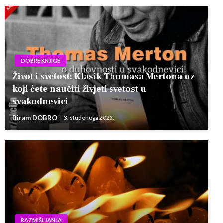
DOBRE KNJIGE
Život i svetost: Klasik Thomasa Mertona uz
koji ćete naučiti živjeti svetost u
svakodnevici
Biram DOBRO
3. studenoga 2025.
RAZMIŠLJANJA