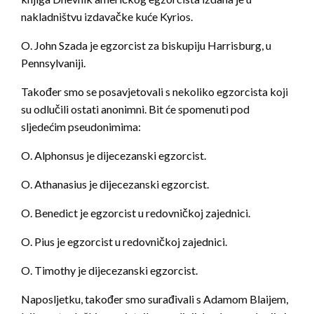
nakladništvu izdavačke kuće Kyrios.
O. John Szada je egzorcist za biskupiju Harrisburg, u
Pennsylvaniji.
Također smo se posavjetovali s nekoliko egzorcista koji
su odlučili ostati anonimni. Bit će spomenuti pod
sljedećim pseudonimima:
O. Alphonsus je dijecezanski egzorcist.
O. Athanasius je dijecezanski egzorcist.
O. Benedict je egzorcist u redovničkoj zajednici.
O. Pius je egzorcist u redovničkoj zajednici.
O. Timothy je dijecezanski egzorcist.
Naposljetku, također smo surađivali s Adamom Blaijem,