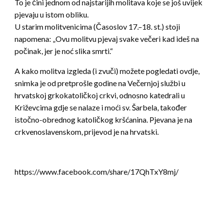
To je čini jednom od najstarijih molitava koje se još uvijek
pjevaju u istom obliku.
U starim molitvenicima (Časoslov 17.–18. st.) stoji
napomena: „Ovu molitvu pjevaj svake večeri kad ideš na
počinak, jer je noć slika smrti.“
A kako molitva izgleda (i zvuči) možete pogledati ovdje,
snimka je od pretprošle godine na Večernjoj službi u
hrvatskoj grkokatoličkoj crkvi, odnosno katedrali u
Križevcima gdje se nalaze i moći sv. Šarbela, također
istočno-obrednog katoličkog kršćanina. Pjevana je na
crkvenoslavenskom, prijevod je na hrvatski.
https://www.facebook.com/share/17QhTxY8mj/