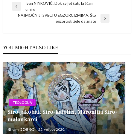
Navigacija
Ivan NINKOVIĆ: Dok svijet šuti, kršćani
Previous
umiru
Post
objava
NAJMOĆNIJI SVECI U EGZORCIZMIMA: Što
Next
egzorcisti žele da znate
Post
YOU MIGHT ALSO LIKE
TEOLOGIJA
Siro-jakobiti, Siro-katolici, Maroniti i Siro-
malankarci
Biram DOBRO
25. veljače 2020.