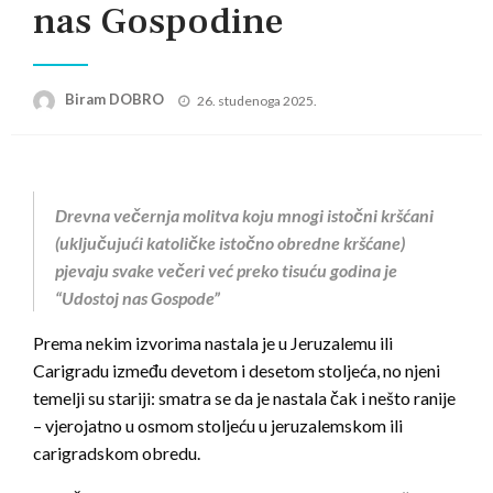
nas Gospodine
Posted
Biram DOBRO
26. studenoga 2025.
on
Drevna večernja molitva koju mnogi istočni kršćani
(uključujući katoličke istočno obredne kršćane)
pjevaju svake večeri već preko tisuću godina je
“Udostoj nas Gospode”
Prema nekim izvorima nastala je u Jeruzalemu ili
Carigradu između devetom i desetom stoljeća, no njeni
temelji su stariji: smatra se da je nastala čak i nešto ranije
– vjerojatno u osmom stoljeću u jeruzalemskom ili
carigradskom obredu.