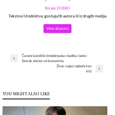
Biram DOBRO
Tekstovi Uredništva, gostujućih autora ili iz drugih medija.
View all posts
Navigacija
Čuveni katolički intelektualac vladika Janko
Previous
Šimrak uhićen od komunista
Post
objava
Živac vagus izgleda kao
Next
križ
Post
YOU MIGHT ALSO LIKE