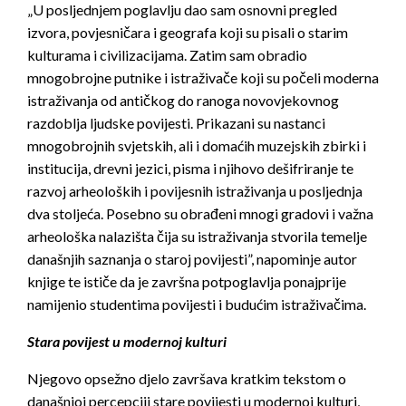
„U posljednjem poglavlju dao sam osnovni pregled
izvora, povjesničara i geografa koji su pisali o starim
kulturama i civilizacijama. Zatim sam obradio
mnogobrojne putnike i istraživače koji su počeli moderna
istraživanja od antičkog do ranoga novovjekovnog
razdoblja ljudske povijesti. Prikazani su nastanci
mnogobrojnih svjetskih, ali i domaćih muzejskih zbirki i
institucija, drevni jezici, pisma i njihovo dešifriranje te
razvoj arheoloških i povijesnih istraživanja u posljednja
dva stoljeća. Posebno su obrađeni mnogi gradovi i važna
arheološka nalazišta čija su istraživanja stvorila temelje
današnjih saznanja o staroj povijesti”, napominje autor
knjige te ističe da je završna potpoglavlja ponajprije
namijenio studentima povijesti i budućim istraživačima.
Stara povijest u modernoj kulturi
Njegovo opsežno djelo završava kratkim tekstom o
današnjoj percepciji stare povijesti u modernoj kulturi,