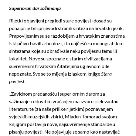
Superioran dar sažimanja
Rijetki objavljeni pregledi stare povijesti dosad su
ponajprije bili prijevodi stranih sinteza na hrvatski jezik.
Prapovijesnim su se razdobljem u hrvatskim znanostima
isključivo bavili arheolozi, i to najčešće u monografskim
sintezama koje su obrađivale neku povijesnu temu ili
lokalitet. Nove su spoznaje o starim civilizacijama
suvremenim hrvatskim čitateljima uglavnom bile
nepoznate. Sve se to mijenja izlaskom knjige
Stara
povijest
.
„Zavidnom predanošću i superiornim darom za
sažimanje, redovitim vraćanjem na izvore i relevantnu
literaturu te (za naše prilike rijetkim) poznavanjem
svjetskih muzejskih zbirki, Mladen Tomorad svojom
knjigom postavlja nove, najsuvremenije standarde u
pisanju povijesti. Ne pojavljuje se samo kao nastavljač