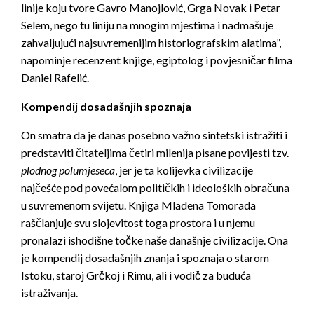
linije koju tvore Gavro Manojlović, Grga Novak i Petar
Selem, nego tu liniju na mnogim mjestima i nadmašuje
zahvaljujući najsuvremenijim historiografskim alatima”,
napominje recenzent knjige, egiptolog i povjesničar filma
Daniel Rafelić.
Kompendij dosadašnjih spoznaja
On smatra da je danas posebno važno sintetski istražiti i
predstaviti čitateljima četiri milenija pisane povijesti tzv.
plodnog polumjeseca
, jer je ta kolijevka civilizacije
najčešće pod povećalom političkih i ideoloških obračuna
u suvremenom svijetu. Knjiga Mladena Tomorada
raščlanjuje svu slojevitost toga prostora i u njemu
pronalazi ishodišne točke naše današnje civilizacije. Ona
je kompendij dosadašnjih znanja i spoznaja o starom
Istoku, staroj Grčkoj i Rimu, ali i vodič za buduća
istraživanja.