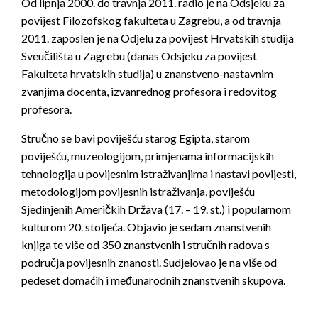
Od lipnja 2000. do travnja 2011. radio je na Odsjeku za
povijest Filozofskog fakulteta u Zagrebu, a od travnja
2011. zaposlen je na Odjelu za povijest Hrvatskih studija
Sveučilišta u Zagrebu (danas Odsjeku za povijest
Fakulteta hrvatskih studija) u znanstveno-nastavnim
zvanjima docenta, izvanrednog profesora i redovitog
profesora.
Stručno se bavi poviješću starog Egipta, starom
poviješću, muzeologijom, primjenama informacijskih
tehnologija u povijesnim istraživanjima i nastavi povijesti,
metodologijom povijesnih istraživanja, poviješću
Sjedinjenih Američkih Država (17. – 19. st.) i popularnom
kulturom 20. stoljeća. Objavio je sedam znanstvenih
knjiga te više od 350 znanstvenih i stručnih radova s
područja povijesnih znanosti. Sudjelovao je na više od
pedeset domaćih i međunarodnih znanstvenih skupova.