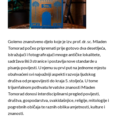
Golemo znanstveno djelo koje je izv. prof. dr. sc. Mladen
Tomorad počeo pripremati prije gotovo dva desetljeća,
istražujući i fotografirajući mnoge antičke lokalitete,
sadržava 863 stranice i postavlja nove standarde u
pisanju povijesti. U njemu su prvi put na jednome mjestu
obuhvaćeni svi najvažniji aspekti razvoja ljudskog
društva od prapovijesti do kraja 5. stoljeća. U tome
trijumfalnom pothvatu hrvatske znanosti Mladen
Tomorad donosi interdisciplinarni pregled povijesti,
društva, gospodarstva, svakidašnjice, religije, mitologije i
pogrebnih običaja te raznih oblika umjetnosti, kulture i
znanosti.