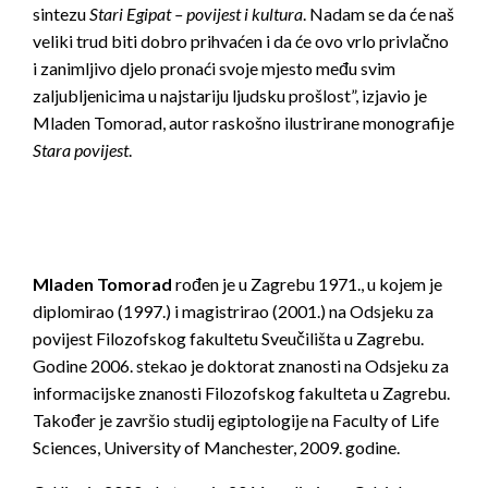
sintezu
Stari Egipat – povijest i kultura
. Nadam se da će naš
veliki trud biti dobro prihvaćen i da će ovo vrlo privlačno
i zanimljivo djelo pronaći svoje mjesto među svim
zaljubljenicima u najstariju ljudsku prošlost”, izjavio je
Mladen Tomorad, autor raskošno ilustrirane monografije
Stara povijest
.
Mladen Tomorad
rođen je u Zagrebu 1971., u kojem je
diplomirao (1997.) i magistrirao (2001.) na Odsjeku za
povijest Filozofskog fakultetu Sveučilišta u Zagrebu.
Godine 2006. stekao je doktorat znanosti na Odsjeku za
informacijske znanosti Filozofskog fakulteta u Zagrebu.
Također je završio studij egiptologije na Faculty of Life
Sciences, University of Manchester, 2009. godine.