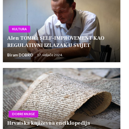
KULTURA
Alen TOMIĆ: SELF-IMPROVEMENT KAO
REGULATIVNI IZLAZAK U SVIJET
Biram DOBRO
17. veljače 2024.
DOBRE KNJIGE
Hrvatska književna enciklopedija