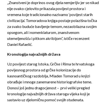
„Znanstveni je doprinos ovog djela nemjerljiv jer se nikad
nije ovako cjelovito prikazala povijest prostora i
vremena koje tradicionalno nazivamo ‘povijest starih
civilizacija’. Tomoradova knjiga postaje polazišna točka
za svako buduće bavljenje temom, nezaobilazna svojim
opsegom, ali i nomenklaturom, znanstvenom
utemeljenošću i pitkom akribijom”, ističe recenzent
Daniel Rafaelić.
Kronologija najvažnijih država
Uz povijest starog Istoka, Grčke i Rima te hrvatskoga
povijesnog prostora od grčke kolonizacije do
kasnoantičkog razdoblja, Mladen Tomorad u knjizi
obrađuje i mnoge zanemarene historiografske teme.
Donosi još jednu dragocjenost – prvi veliki pregled
kronologije najvažnijih država staroga vijeka koji je
sastavio uz djelomičnu pomoć svojih studenata.