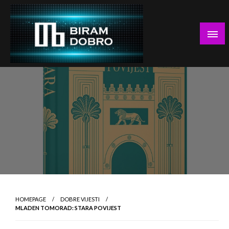
Skip
to
content
… jer BUDUĆNOST nema drugo IME!
Biram DOBRO
HOMEPAGE
DOBRE VIJESTI
MLADEN TOMORAD: STARA POVIJEST