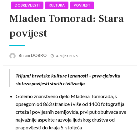
DOBRE VIJESTI
KULTURA
POVIJEST
Mladen Tomorad: Stara
povijest
Posted
Biram DOBRO
4. rujna 2025.
on
Trijumf hrvatske kulture i znanosti – prva cjelovita
sinteza povijesti starih civilizacija
Golemo znanstveno djelo Mladena Tomorada, s
opsegom od 863 stranice i više od 1400 fotografija,
crteža i povijesnih zemljovida, prvi put obuhvaća sve
najvažnije aspekte razvoja ljudskog društva od
prapovijesti do kraja 5. stoljeća