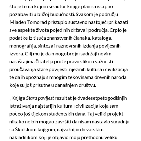
što je tema kojom se autor knjige planira iscrpno
pozabaviti u bližoj budućnosti. Svakom je području
Mladen Tomorad pristupio sustavno nastojeći prikazati
sve aspekte života pojedinih država i područja. Crpio je
podatke iz tisuća znanstvenih članaka, kataloga,
monografija, sinteza i raznovrsnih izdanja povijesnih
izvora. Cilj mu je da mnogobrojni sadržaji novim
naraštajima čitatelja pruže pravu sliku o važnosti
proučavanja stare povijesti, njezinih kultura i civilizacija
te da ih upoznaju s mnogim tekovinama drevnih naroda
koje su još prisutne u današnjem društvu.
„Knjiga
Stara povijest
rezultat je dvadesetpetogodišnjih
istraživanja najstarijih kultura i civilizacija koja sam
počeo još tijekom studentskih dana. Taj veliki projekt
nikako ne bih mogao završiti da nisam nastavio suradnju
sa Školskom knjigom, najvažnijim hrvatskim
nakladnikom koji je objavio moju prethodnu veliku