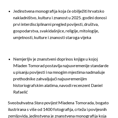
Jedinstvena monografija koja će obilježiti hrvatsko
nakladništvo, kulturu i znanost u 2025. godini donosi
prvi interdisciplinarni pregled povijesti, društva,
gospodarstva, svakidašnjice, religije, mitologije,
umjetnosti, kulture i znanosti staroga vijeka
Nemjerljiv je znanstveni doprinos knjige u kojoj
Mladen Tomorad postavlja najsuvremenije standarde
u pisanju povijesti i na mnogim mjestima nadmašuje
prethodnike zahvaljujući najsuvremenijim
historiografskim alatima, navodi recenzent Daniel
Rafaelić
Sveobuhvatna
Stara povijest
Mladena Tomorada, bogato
ilustrirana s više od 1400 fotografija, crteža i povijesnih
zemljovida, jedinstvena je znanstvena monografija koja