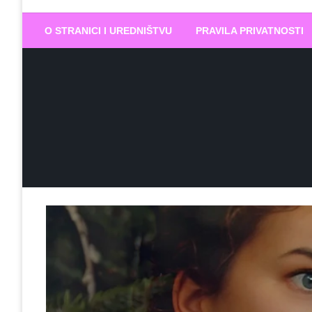
Biram DOBR
… jer BUDUĆNOST nema drugo IME
O STRANICI I UREDNIŠTVU
PRAVILA PRIVATNOSTI