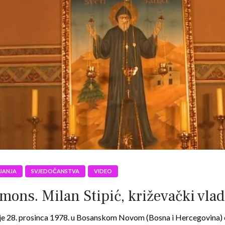
JANJA
SVJEDOČANSTVA
VIDEO
: mons. Milan Stipić, križevački vla
n je 28. prosinca 1978. u Bosanskom Novom (Bosna i Hercegovina) o