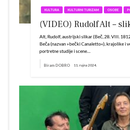
KULTURA
KULTURNI TURIZAM
OSOBE
P
(VIDEO) Rudolf Alt – sli
Alt, Rudolf, austrijski slikar (Beč, 28. VIII. 
Beča (nazvan »bečki Canaletto«), krajolike i 
portretne studije i scene…
Biram DOBRO
11. rujna 2024.