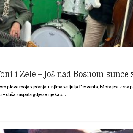
Toni i Zele – Još nad Bosnom sunce 
e moja sjećanja, u njima se ljulja Derventa, Motajica, crna pl
 – duša zaspala gdje se rijeka s…