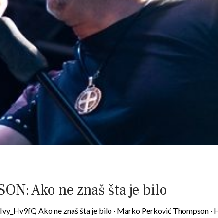
N: Ako ne znaš šta je bilo
vy_Hv9fQ Ako ne znaš šta je bilo · Marko Perković Thompson · H