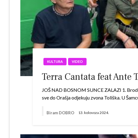
KULTURA
VIDEO
Terra Cantata feat Ante 
JOŠ NAD BOSNOM SUNCE ZALAZI 1. Brodom plov
sve do Orašja odjekuju zvona Toliška. U Šamcu
Biram DOBRO
13. kolovoza 2024.