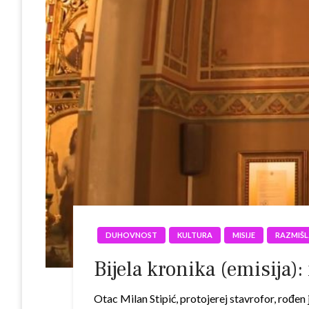
DUHOVNOST
KULTURA
MISIJE
RAZMIŠL
Bijela kronika (emisija)
Otac Milan Stipić, protojerej stavrofor, rođe