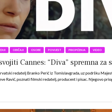
DIJI
OBIČAJI
OSOBE
POVIJEST
PRIOPĆENJA
VIDEO
svojiti Cannes: “Diva” spremna za 
vatski redatelj Branko Perić iz Tomislavgrada, uz podršku Majesti
eve Ravić, poznati filmski redatelj, producent i pisac. Njegovo pr