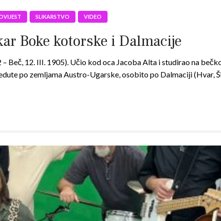
OVIJEST
SLIKARSTVO
VIDEO
kar Boke kotorske i Dalmacije
1812 – Beč, 12. III. 1905). Učio kod oca Jacoba Alta i studirao na be
vedute po zemljama Austro-Ugarske, osobito po Dalmaciji (Hvar, Šib