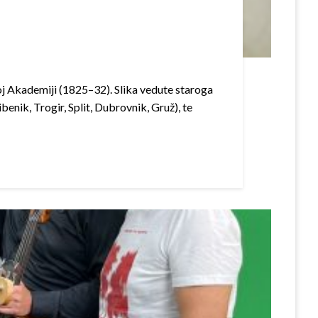
čkoj Akademiji (1825–32). Slika vedute staroga
enik, Trogir, Split, Dubrovnik, Gruž), te