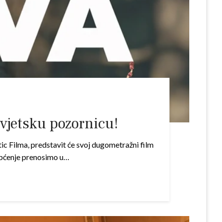
svjetsku pozornicu!
c Filma, predstavit će svoj dugometražni film
iopćenje prenosimo u…