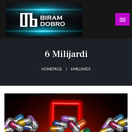
Skip
to
content
… jer BUDUĆNOST nema drugo IME!
Biram DOBRO
6 Milijardi
HOMEPAGE
6 MILIJARDI