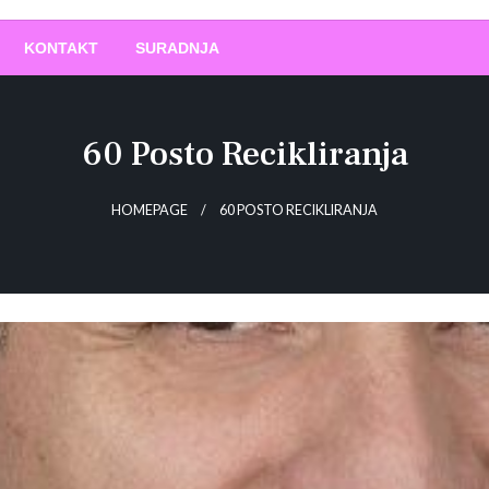
O
!
KONTAKT
SURADNJA
60 Posto Recikliranja
HOMEPAGE
60 POSTO RECIKLIRANJA