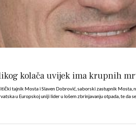
likog kolača uvijek ima krupnih mr
itički tajnik Mosta i Slaven Dobrović, saborski zastupnik Mosta, n
vatska u Europskoj uniji lider u lošem zbrinjavanju otpada, te da s