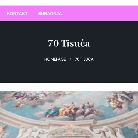
O
!
KONTAKT
SURADNJA
70 Tisuća
HOMEPAGE
70 TISUĆA