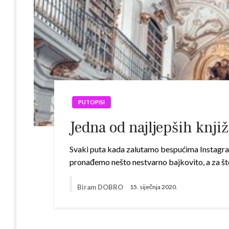
PUTOPISI
Jedna od najljepših knji
Svaki puta kada zalutamo bespućima Instagra
pronađemo nešto nestvarno bajkovito, a za št
Biram DOBRO
15. siječnja 2020.