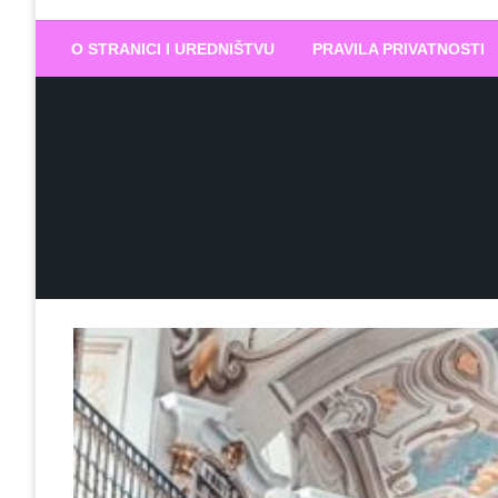
Biram DOBR
… jer BUDUĆNOST nema drugo IME
O STRANICI I UREDNIŠTVU
PRAVILA PRIVATNOSTI