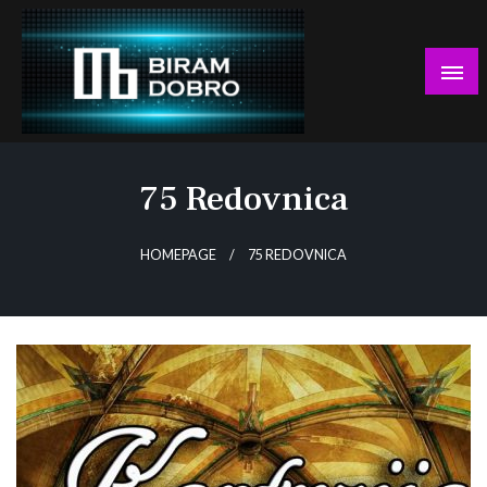
Skip
to
content
… jer BUDUĆNOST nema drugo IME!
Biram DOBRO
75 Redovnica
HOMEPAGE
75 REDOVNICA