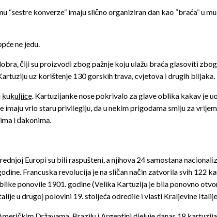
emu “sestre konverze” imaju slično organiziran dan kao “braća” u 
opće ne jedu.
a, čiji su proizvodi zbog pažnje koju ulažu braća glasoviti zbogo v
 Kartuziju uz korištenje 130 gorskih trava, cvjetova i drugih biljaka.
i
kukuljice
. Kartuzijanke nose pokrivalo za glave oblika kakav je uo
e imaju vrlo staru privilegiju, da u nekim prigodama smiju za vrije
ima i đakonima.
rednjoj Europi su bili raspušteni, a njihova 24 samostana naciona
godine. Francuska revolucija je na sličan način zatvorila svih 122 
like ponovile 1901. godine (Velika Kartuzija je bila ponovno otvor
ije u drugoj polovini 19. stoljeća odredile i vlasti Kraljevine Italij
meričkim Državama, Brazilu i Argentini djeluje danas 18 kartuzija 