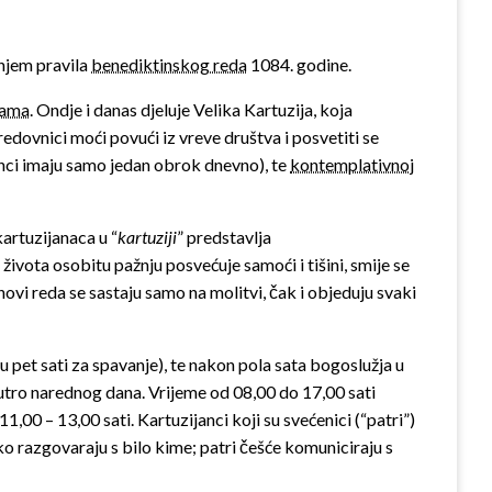
anjem pravila
benediktinskog reda
1084. godine.
pama
. Ondje i danas djeluje Velika Kartuzija, koja
redovnici moći povući iz vreve društva i posvetiti se
anci imaju samo jedan obrok dnevno), te
kontemplativnoj
kartuzijanaca u “
kartuziji
” predstavlja
 života osobitu pažnju posvećuje samoći i tišini, smije se
ovi reda se sastaju samo na molitvi, čak i objeduju svaki
 pet sati za spavanje), te nakon pola sata bogoslužja u
 ujutro narednog dana. Vrijeme od 08,00 do 17,00 sati
00 – 13,00 sati. Kartuzijanci koji su svećenici (“patri”)
o razgovaraju s bilo kime; patri češće komuniciraju s