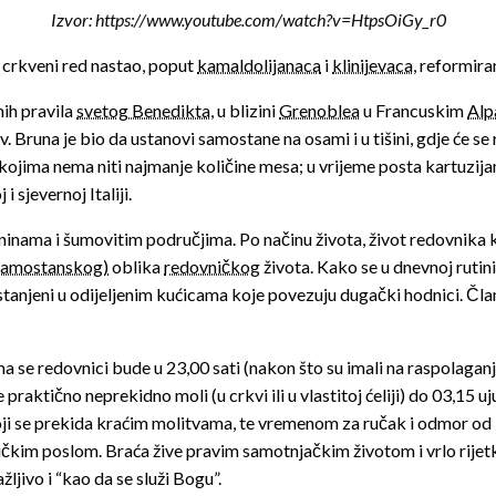
Izvor: https://www.youtube.com/watch?v=HtpsOiGy_r0
i crkveni red nastao, poput
kamaldolijanaca
i
klinijevaca
, reformir
nih pravila
svetog Benedikta
, u blizini
Grenoblea
u Francuskim
Al
 Bruna je bio da ustanovi samostane na osami i u tišini, gdje će se 
 kojima nema niti najmanje količine mesa; u vrijeme posta kartuzij
 sjevernoj Italiji.
laninama i šumovitim područjima. Po načinu života, život redovnika 
samostanskog)
oblika
redovničkog
života. Kako se u dnevnoj rutini
stanjeni u odijeljenim kućicama koje povezuju dugački hodnici. Član
se redovnici bude u 23,00 sati (nakon što su imali na raspolaganju
 praktično neprekidno moli (u crkvi ili u vlastitoj ćeliji) do 03,15
i se prekida kraćim molitvama, te vremenom za ručak i odmor od 11,
ičkim poslom. Braća žive pravim samotnjačkim životom i vrlo rijetk
ljivo i “kao da se služi Bogu”.