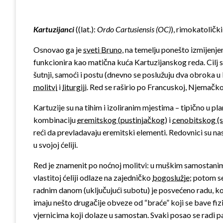
Kartuzijanci
(
(lat.)
:
Ordo Cartusiensis (OC)
), rimokatoličk
Osnovao ga je
sveti Bruno
, na temelju ponešto izmijenje
funkcionira kao matična kuća Kartuzijanskog reda. Cilj sv.
šutnji, samoći i postu (dnevno se poslužuju dva obroka u
molitvi
i
liturgiji
. Red se raširio po Francuskoj, Njemačkoj i
Kartuzije su na tihim i izoliranim mjestima – tipično u p
kombinaciju
eremitskog (pustinjačkog)
i
cenobitskog (
reći da prevladavaju eremitski elementi. Redovnici su na
u svojoj ćeliji.
Red je znamenit po noćnoj molitvi: u muškim samostanima 
vlastitoj ćeliji odlaze na zajedničko
bogoslužje
; potom se
radnim danom (uključujući subotu) je posvećeno radu, koj
imaju nešto drugačije obveze od “braće” koji se bave fiz
vjernicima koji dolaze u samostan. Svaki posao se radi paž