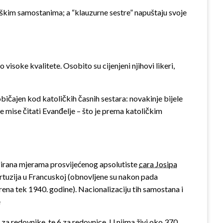
muškim samostanima; a “klauzurne sestre” napuštaju svoje
isoke kvalitete. Osobito su cijenjeni njihovi likeri,
bičajen kod katoličkih časnih sestara: novakinje bijele
me mise čitati Evanđelje – što je prema katoličkim
lizirana mjerama prosvijećenog apsolutiste
cara Josipa
kartuzija u Francuskoj (obnovljene su nakon pada
ena tek 1940. godine). Nacionalizaciju tih samostana i
e
za redovnike, te 6 za redovnice. U njima živi oko 370