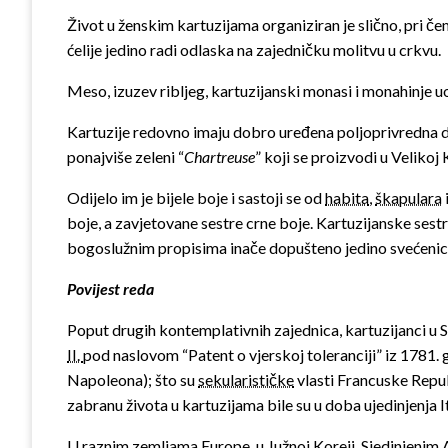
Život u ženskim kartuzijama organiziran je slično, pri č
ćelije jedino radi odlaska na zajedničku molitvu u crkvu.
Meso, izuzev ribljeg, kartuzijanski monasi i monahinje u
Kartuzije redovno imaju dobro uređena poljoprivredna dobr
ponajviše zeleni “
Chartreuse
” koji se proizvodi u Velikoj
Odijelo im je bijele boje i sastoji se od
habita
,
škapulara
boje, a zavjetovane sestre crne boje. Kartuzijanske sestr
bogoslužnim propisima inače dopušteno jedino svećenic
Povijest reda
Poput drugih kontemplativnih zajednica, kartuzijanci u S
II.
pod naslovom “Patent o vjerskoj toleranciji” iz 1781. 
Napoleona); što su
sekularističke
vlasti Francuske Repub
zabranu života u kartuzijama bile su u doba ujedinjenja Ital
U raznim zemljama Europe, u Južnoj Koreji, Sjedinjenim A