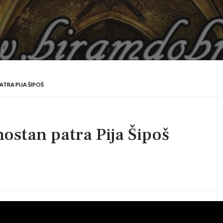
TRA PIJA ŠIPOŠ
ostan patra Pija Šipoš