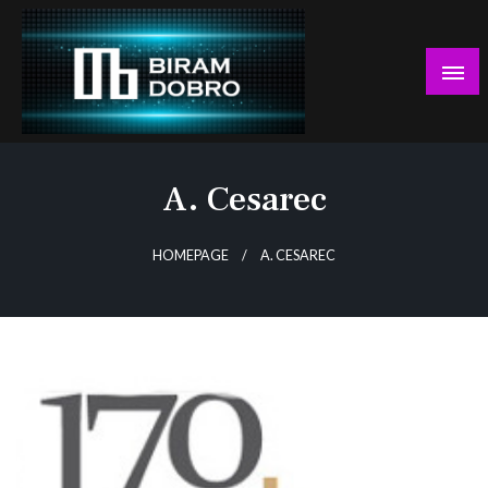
Skip
to
content
… jer BUDUĆNOST nema drugo IME!
Biram DOBRO
A. Cesarec
HOMEPAGE
A. CESAREC