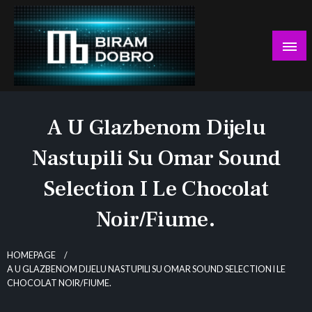
Skip
to
content
… jer BUDUĆNOST nema drugo IME!
Biram DOBRO
A U Glazbenom Dijelu
Nastupili Su Omar Sound
Selection I Le Chocolat
Noir/Fiume.
HOMEPAGE
A U GLAZBENOM DIJELU NASTUPILI SU OMAR SOUND SELECTION I LE
CHOCOLAT NOIR/FIUME.