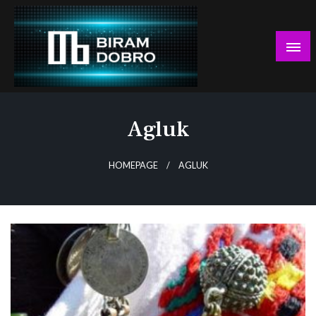
Skip
to
content
… jer BUDUĆNOST nema drugo IME!
Biram DOBRO
Agluk
HOMEPAGE
AGLUK