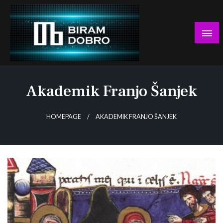
Skip
to
content
… jer BUDUĆNOST nema drugo IME!
Biram DOBRO
Akademik Franjo Šanjek
HOMEPAGE
AKADEMIK FRANJO ŠANJEK