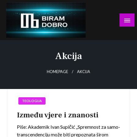
Skip
to
content
… jer BUDUĆNOST nema drugo IME!
Biram DOBRO
Akcija
HOMEPAGE
AKCIJA
TEOLOGIJA
Između vjere i znanosti
Piše: Akademik Ivan Supičić „Spremnost za samo-
transcendenciju može biti prepoznata širom