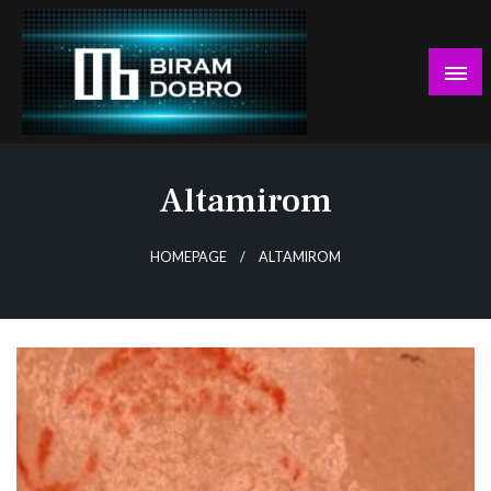
Skip
to
content
… jer BUDUĆNOST nema drugo IME!
Biram DOBRO
Altamirom
HOMEPAGE
ALTAMIROM