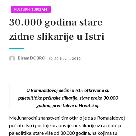
KULTURNI TURIZAM
30.000 godina stare
zidne slikarije u Istri
Posted
Biram DOBRO
22. travnja 2019.
on
U Romualdovoj pećini u Istri otkrivene su
paleolitičke pećinske slikarije, stare preko 30.000
godina, prve takve u Hrvatskoj.
Međunarodni znanstveni tim otkrio je da u Romualdovoj
pećini u Istri postoje prapovijesne slikarije iz razdoblja
paleolitika, stare više od 30.000 godina, na kojima su