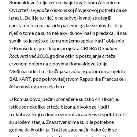
Romualdovu špilju već nazivaju hrvatskom Altamirom.
Ovi crteži svjedoče o iskonskoj čovjekovoj potrebi da se
izrazi. „Da li je tu riječ o nekakvoj lovnoj strategiji –
nacrtamo bizona na zidu pa ćemo ga lakše uloviti – ili je
riječ o tome da su to nekakvi duhovi naših predaka, ili nas
samih, to je nešto o čemu možemo spekulirati”, objasnio
je Komšo koji je u sklopu projekta CRORA (
Croatian
Rock Art
) već 2010. godine otkrio postojanje crteža
crvenom bojom na zidovima Romualdove špilje.
Međunarodni tim stručnjaka radio je potom na projektu
BALKART, pod pokroviteljstvom Republike Francuske i
Arheološkoga muzeja Istre.
U Romualdovoj pećini pronađene su tako 44 slikarije.
Ističe se nekoliko crteža bizona, divokoze, ljudi i
trokutova, koji redovito simboliziraju ženski spol. Crteži
su u lošem stanju. Znanstvenicima su bile potrebne
godine da ih otkriju. Traži se zato način kako će ih se