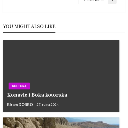
objava
Next
Post
YOU MIGHT ALSO LIKE
KULTURA
Konavle i Boka kotorska
Biram DOBRO
27. rujna 2024.