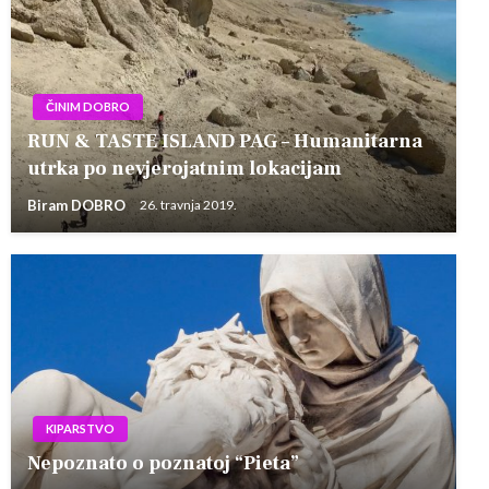
ČINIM DOBRO
RUN & TASTE ISLAND PAG – Humanitarna
utrka po nevjerojatnim lokacijam
Biram DOBRO
26. travnja 2019.
KIPARSTVO
Nepoznato o poznatoj “Pieta”