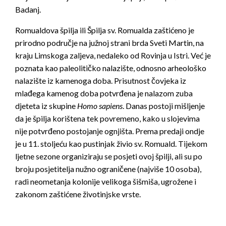
Badanj.
Romualdova špilja ili Špilja sv. Romualda zaštićeno je
prirodno područje na južnoj strani brda Sveti Martin, na
kraju Limskoga zaljeva, nedaleko od Rovinja u Istri. Već je
poznata kao paleolitičko nalazište, odnosno arheološko
nalazište iz kamenoga doba. Prisutnost čovjeka iz
mlađega kamenog doba potvrđena je nalazom zuba
djeteta iz skupine
Homo sapiens
. Danas postoji mišljenje
da je špilja korištena tek povremeno, kako u slojevima
nije potvrđeno postojanje ognjišta. Prema predaji ondje
je u 11. stoljeću kao pustinjak živio sv. Romuald. Tijekom
ljetne sezone organiziraju se posjeti ovoj špilji, ali su po
broju posjetitelja nužno ograničene (najviše 10 osoba),
radi neometanja kolonije velikoga šišmiša, ugrožene i
zakonom zaštićene životinjske vrste.