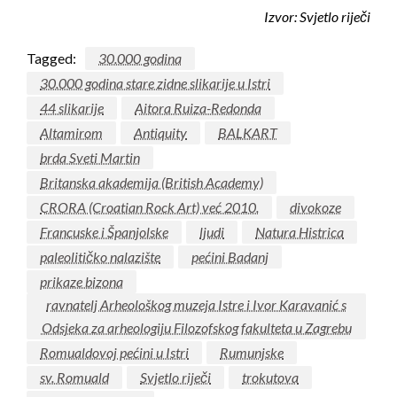
Izvor:
Svjetlo riječi
Tagged:
30.000 godina
30.000 godina stare zidne slikarije u Istri
44 slikarije
Aitora Ruiza-Redonda
Altamirom
Antiquity
BALKART
brda Sveti Martin
Britanska akademija (British Academy)
CRORA (Croatian Rock Art) već 2010.
divokoze
Francuske i Španjolske
ljudi
Natura Histrica
paleolitičko nalazište
pećini Badanj
prikaze bizona
ravnatelj Arheološkog muzeja Istre i Ivor Karavanić s
Odsjeka za arheologiju Filozofskog fakulteta u Zagrebu
Romualdovoj pećini u Istri
Rumunjske
sv. Romuald
Svjetlo riječi
trokutova