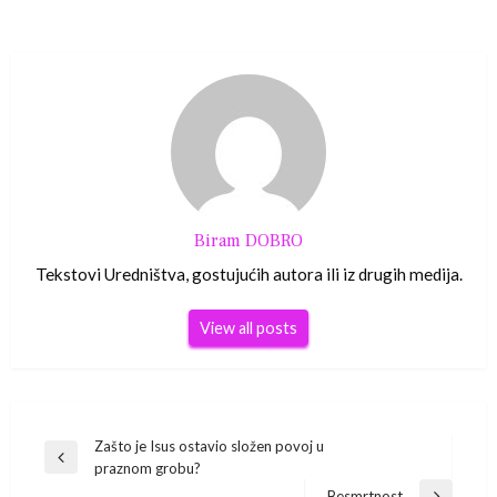
Biram DOBRO
Tekstovi Uredništva, gostujućih autora ili iz drugih medija.
View all posts
Navigacija
Zašto je Isus ostavio složen povoj u
Previous
praznom grobu?
Post
Besmrtnost