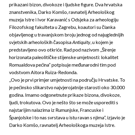
prikazani bizon, divokoze i ljudske figure. Dva hrvatska
znanstvenika, Darko Komšo, ravnatelj Arheološkog
muzeja Istre i Ivor Karavanić s Odsjeka za arheologiju
Filozofskog fakulteta u Zagrebu, koautori su članka
objavljenog u travanjskom broju jednog od najuglednijih
svjetskih arheoloških časopisa
Antiquity
, u kojem je
predstavljeno ovo otkriće. Rad pod nazivom „Širenje
horizonata paleolitičke stijenske umjetnosti: lokalitet
Romualdova pećina“ potpisuje međunarodni tim pod
vodstvom Aitora Ruiza-Redonda.
„Ovo je prvi primjer umjetnosti na području Hrvatske. To
je pećinsko slikarstvo najvjerojatnije starosti oko 30.000
godina. Imamo odgonetnute prikaze bizona, divokoze,
ljudi, trokutova. Ovo je nešto što se može usporediti s
najstarijim nalazima iz Rumunjske, Francuske i
Španjolske i to nas svrstava u istu ravan s njima”, izjavio je
Darko Komšo, ravnatelj Arheološkoga muzeja Istre.