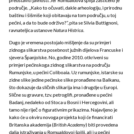
predstaviti javnosti. Jer Romualdova špilja zaštićeno je
područje. „Kako to očuvati, dakle arheologiju, i prirodnu
baštinu i šišmiše koji obitavaju na tom području, u toj
pećini, a da to bude održivo?”, pita se Silvia Buttignoni,
ravnateljica ustanove
Natura Histrica
.
Dugo je vremena postojalo mišljenje da su primjeri
zidnoga slikarstva posebnost južnih dijelova Francuske i
sjevera Španjolske. No, godine 2010. otkriveni su
primjeri pećinskoga zidnog slikarstva na području
Rumunjske, u pećini Coliboaia. Uz rumunjske, istarske su
zidne slike jedine pećinske slike pronađene na Balkanu,
što dokazuje da sličnih slikarija ima i drugdje u Europi.
Slične su gravure, tzv. petroglifi, pronađene u pećini
Badanj, nedaleko od Stoca u Bosni i Hercegovini, ali
tamo nije riječ o figurativnim prikazima. Najavljeno je
kako će u okviru novoga projekta koji će financirati
Britanska akademija (
British Academy
) biti provedena
dalja istraživanja u Romualdovoj špilji, ali i u pećini