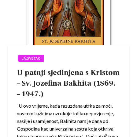
JA, SVETAC
U patnji sjedinjena s Kristom
– Sv. Jozefina Bakhita (1869.
– 1947.)
U ovo vrijeme, kada razuzdana utrka za moći,
novcem i užicima uzrokuje toliko nepovjerenje,
nasilje i usamljenost, Bakhita nam je dana od
Gospodina kao univerzalna sestra koja otkriva
tajnu stvarne sreće: Blaženstvo.” Duša afričkoga