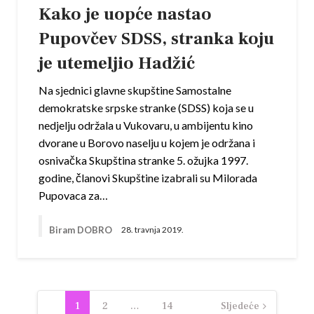
Kako je uopće nastao
Pupovčev SDSS, stranka koju
je utemeljio Hadžić
Na sjednici glavne skupštine Samostalne
demokratske srpske stranke (SDSS) koja se u
nedjelju održala u Vukovaru, u ambijentu kino
dvorane u Borovo naselju u kojem je održana i
osnivačka Skupština stranke 5. ožujka 1997.
godine, članovi Skupštine izabrali su Milorada
Pupovaca za…
Biram DOBRO
28. travnja 2019.
Navigacija
1
2
…
14
Sljedeće