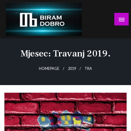
Skip
to
content
… jer BUDUĆNOST nema drugo IME!
Biram DOBRO
Mjesec:
Travanj 2019.
HOMEPAGE
2019
TRA