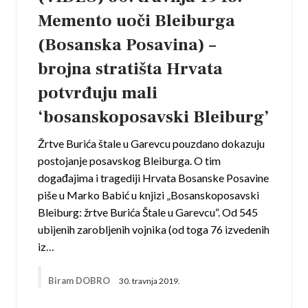
Memento uoči Bleiburga
(Bosanska Posavina) –
brojna stratišta Hrvata
potvrđuju mali
‘bosanskoposavski Bleiburg’
Žrtve Burića štale u Garevcu pouzdano dokazuju
postojanje posavskog Bleiburga. O tim
događajima i tragediji Hrvata Bosanske Posavine
piše u Marko Babić u knjizi „Bosanskoposavski
Bleiburg: žrtve Burića Štale u Garevcu“. Od 545
ubijenih zarobljenih vojnika (od toga 76 izvedenih
iz…
Biram DOBRO
30. travnja 2019.