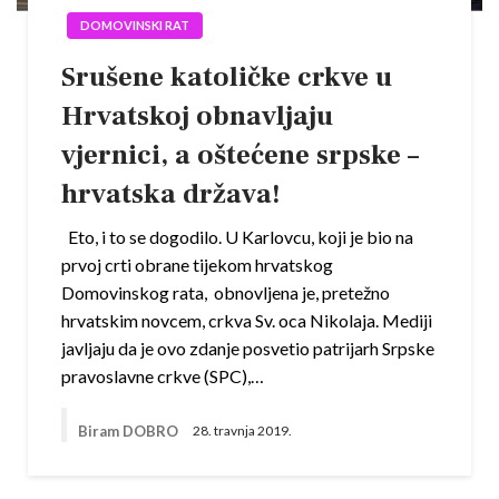
DOMOVINSKI RAT
Srušene katoličke crkve u
Hrvatskoj obnavljaju
vjernici, a oštećene srpske –
hrvatska država!
Eto, i to se dogodilo. U Karlovcu, koji je bio na
prvoj crti obrane tijekom hrvatskog
Domovinskog rata, obnovljena je, pretežno
hrvatskim novcem, crkva Sv. oca Nikolaja. Mediji
javljaju da je ovo zdanje posvetio patrijarh Srpske
pravoslavne crkve (SPC),…
Biram DOBRO
28. travnja 2019.