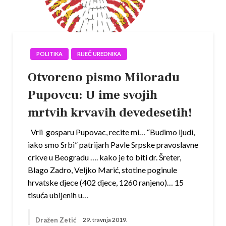
POLITIKA
RIJEČ UREDNIKA
Otvoreno pismo Miloradu
Pupovcu: U ime svojih
mrtvih krvavih devedesetih!
Vrli gosparu Pupovac, recite mi… “Budimo ljudi,
iako smo Srbi” patrijarh Pavle Srpske pravoslavne
crkve u Beogradu …. kako je to biti dr. Šreter,
Blago Zadro, Veljko Marić, stotine poginule
hrvatske djece (402 djece, 1260 ranjeno)… 15
tisuća ubijenih u…
Dražen Zetić
29. travnja 2019.