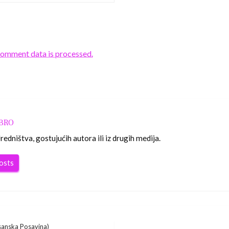
comment data is processed.
OBRO
edništva, gostujućih autora ili iz drugih medija.
posts
sanska Posavina)