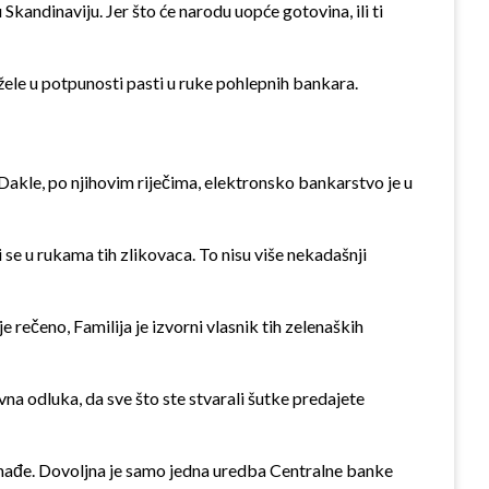
Skandinaviju. Jer što će narodu uopće gotovina, ili ti
e žele u potpunosti pasti u ruke pohlepnih bankara.
 Dakle, po njihovim riječima, elektronsko bankarstvo je u
 se u rukama tih zlikovaca. To nisu više nekadašnji
e rečeno, Familija je izvorni vlasnik tih zelenaških
ovna odluka, da sve što ste stvarali šutke predajete
k nađe. Dovoljna je samo jedna uredba Centralne banke