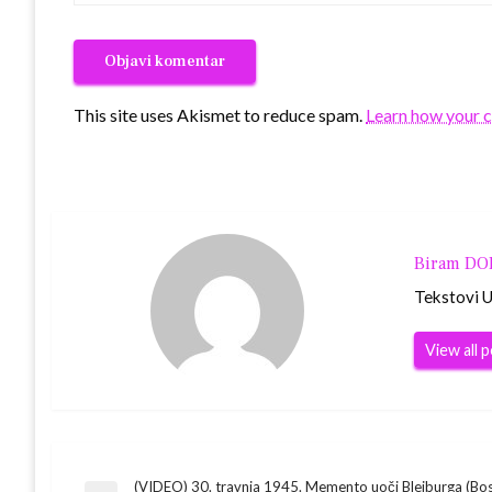
This site uses Akismet to reduce spam.
Learn how your 
Biram D
Tekstovi Ur
View all 
(VIDEO) 30. travnja 1945. Memento uoči Bleiburga (Bo