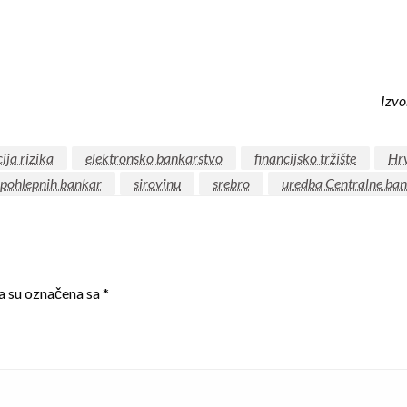
Izvo
ija rizika
elektronsko bankarstvo
financijsko tržište
Hr
 pohlepnih bankar
sirovinu
srebro
uredba Centralne ba
a su označena sa
*