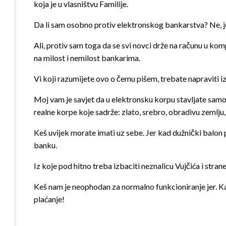
koja je u vlasništvu Familije.
Da li sam osobno protiv elektronskog bankarstva? Ne, je
Ali, protiv sam toga da se svi novci drže na računu u kom
na milost i nemilost bankarima.
Vi koji razumijete ovo o čemu pišem, trebate napraviti izbo
Moj vam je savjet da u elektronsku korpu stavljate samo 
realne korpe koje sadrže: zlato, srebro, obradivu zemlju,
Keš uvijek morate imati uz sebe. Jer kad dužnički balon p
banku.
Iz koje pod hitno treba izbaciti neznalicu Vujčića i stran
Keš nam je neophodan za normalno funkcioniranje jer. Kad
plaćanje!