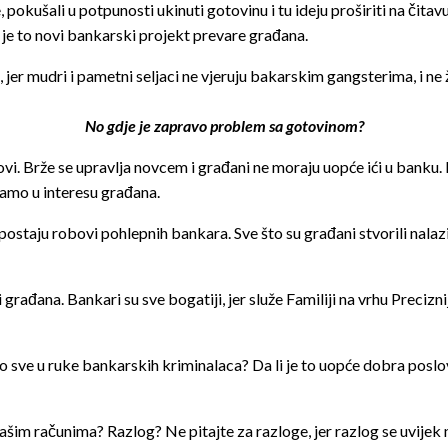
kušali u potpunosti ukinuti gotovinu i tu ideju proširiti na čitavu 
r je to novi bankarski projekt prevare građana.
o, jer mudri i pametni seljaci ne vjeruju bakarskim gangsterima, i n
No gdje je zapravo problem sa gotovinom?
vi. Brže se upravlja novcem i građani ne moraju uopće ići u banku.
samo u interesu građana.
postaju robovi pohlepnih bankara. Sve što su građani stvorili nalazi
rađana. Bankari su sve bogatiji, jer služe Familiji na vrhu Preciznij
i to sve u ruke bankarskih kriminalaca? Da li je to uopće dobra posl
ašim računima? Razlog? Ne pitajte za razloge, jer razlog se uvije