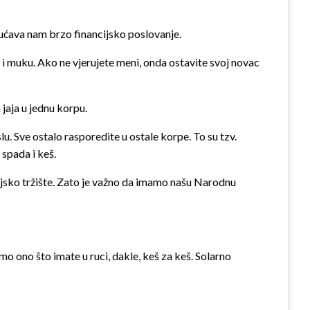
ućava nam brzo financijsko poslovanje.
d i muku. Ako ne vjerujete meni, onda ostavite svoj novac
 jaja u jednu korpu.
u. Sve ostalo rasporedite u ostale korpe. To su tzv.
 spada i keš.
ncijsko tržište. Zato je važno da imamo našu Narodnu
o ono što imate u ruci, dakle, keš za keš. Solarno