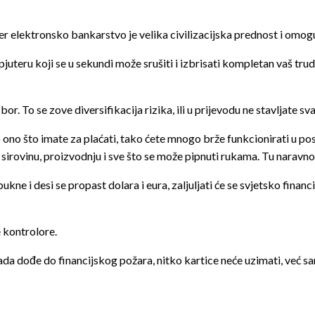
r elektronsko bankarstvo je velika civilizacijska prednost i omog
pjuteru koji se u sekundi može srušiti i izbrisati kompletan vaš tru
r. To se zove diversifikacija rizika, ili u prijevodu ne stavljate sva
ono što imate za plaćati, tako ćete mnogo brže funkcionirati u posl
 sirovinu, proizvodnju i sve što se može pipnuti rukama. Tu naravno
ukne i desi se propast dolara i eura, zaljuljati će se svjetsko fina
e kontrolore.
a dođe do financijskog požara, nitko kartice neće uzimati, već sam