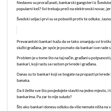
Nedavno su proračunati, bankarski gangsteri iz Švedske, po
popularni keš? Svi trebaju preći na elektronski novac, je
Švedski seljaci prvi su se pobunili protiv te odluke. Jasn
Prevarantski bankari kažu da se tako smanjuju svi troško
službi građana, jer opće je poznato da bankari sve rade 
Problem je u tome što na taj način, građani u potpunosti 
bankari, koji rastu sa rastom privrede i građana.
Danas su to bankari koji se bogate na propasti privrede i g
banaka.
Da li želite sve što posjedujete staviti na jedno mjesto, 
bankarima. Pa zar to nije suludo?
Što ako bankari donesu odluku da više nemate ništa na v