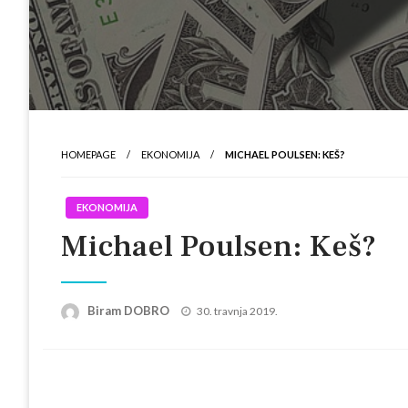
HOMEPAGE
EKONOMIJA
MICHAEL POULSEN: KEŠ?
EKONOMIJA
Michael Poulsen: Keš?
Posted
Biram DOBRO
30. travnja 2019.
on