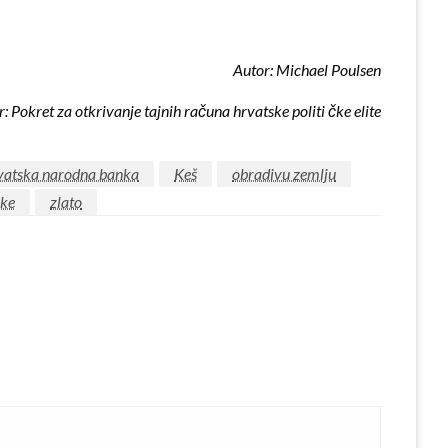
Autor: Michael Poulsen
r: Pokret za otkrivanje tajnih ra
č
una hrvatske politi
č
ke elite
vatska narodna banka
Keš
obradivu zemlju
nke
zlato