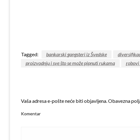
Tagged:
bankarski gangsteri iz Švedske
diversifikac
proizvodnju i sve što se može pipnuti rukama
robovi
LEAVE A RESPONSE
Vaša adresa e-pošte neće biti objavljena.
Obavezna polj
Komentar