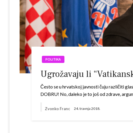
POLITIKA
Ugrožavaju li “Vatikans
Često se u hrvatskoj javnosti čuju različiti gl
DOBRU! No, daleko je to još od zdrave, argu
Zvonko Franc
24. travnja 2018.