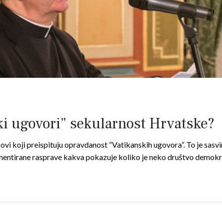
ki ugovori” sekularnost Hrvatske?
asovi koji preispituju opravdanost “Vatikanskih ugovora”. To je sasv
mentirane rasprave kakva pokazuje koliko je neko društvo demok