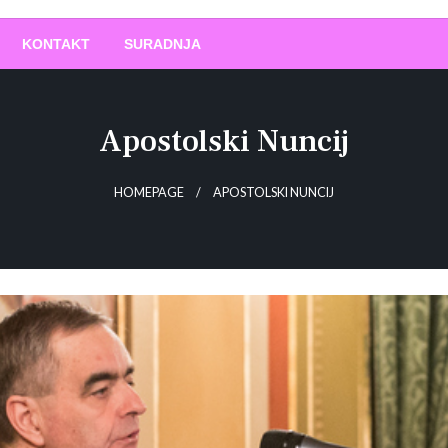
O
!
KONTAKT
SURADNJA
Apostolski Nuncij
HOMEPAGE
APOSTOLSKI NUNCIJ