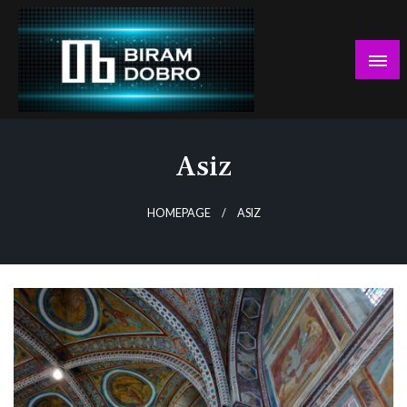
Skip
to
content
… jer BUDUĆNOST nema drugo IME!
Biram DOBRO
Asiz
HOMEPAGE
ASIZ