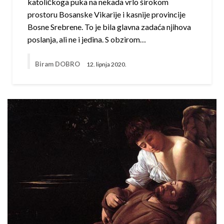
katoličkoga puka na nekada vrlo širokom
prostoru Bosanske Vikarije i kasnije provincije
Bosne Srebrene. To je bila glavna zadaća njihova
poslanja, ali ne i jedina. S obzirom…
Biram DOBRO
12. lipnja 2020.