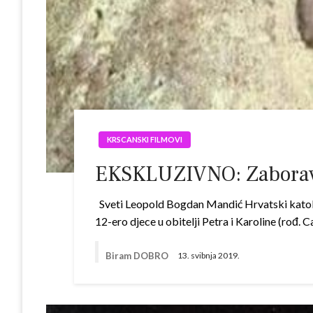
KRSCANSKI FILMOVI
EKSKLUZIVNO: Zaboravlj
Sveti Leopold Bogdan Mandić Hrvatski katoli
12-ero djece u obitelji Petra i Karoline (rođ. 
Biram DOBRO
13. svibnja 2019.