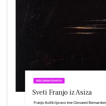
KRSCANSKI FILMOVI
Sveti Franjo iz Asiza
Franjo Asiški (pravo ime Giovanni Bernardone),