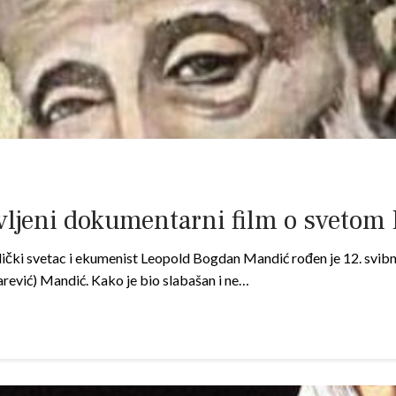
eni dokumentarni film o svetom Le
čki svetac i ekumenist Leopold Bogdan Mandić rođen je 12. svi
Carević) Mandić. Kako je bio slabašan i ne…