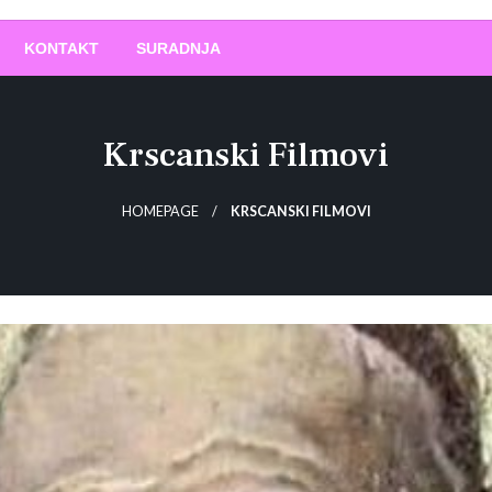
O
!
KONTAKT
SURADNJA
Krscanski Filmovi
HOMEPAGE
KRSCANSKI FILMOVI