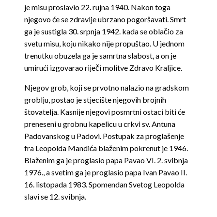
je misu proslavio 22. rujna 1940. Nakon toga
njegovo će se zdravlje ubrzano pogoršavati. Smrt
ga je sustigla 30. srpnja 1942. kada se oblačio za
svetu misu, koju nikako nije propuštao. U jednom
trenutku obuzela ga je samrtna slabost, a on je
umirući izgovarao riječi molitve Zdravo Kraljice.
Njegov grob, koji se prvotno nalazio na gradskom
groblju, postao je stjecište njegovih brojnih
štovatelja. Kasnije njegovi posmrtni ostaci biti će
preneseni u grobnu kapelicu u crkvi sv. Antuna
Padovanskog u Padovi. Postupak za proglašenje
fra Leopolda Mandića blaženim pokrenut je 1946.
Blaženim ga je proglasio papa Pavao VI. 2. svibnja
1976., a svetim ga je proglasio papa Ivan Pavao II.
16. listopada 1983. Spomendan Svetog Leopolda
slavi se 12. svibnja.