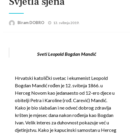
Svjetla sjena
Posted
Biram DOBRO
13. svibnja 2019.
on
Sveti Leopold Bogdan Mandić
Hrvatski katolički svetac i ekumenist Leopold
Bogdan Mandić rođen je 12. svibnja 1866. u
Herceg Novom kao jedanaesto od 12-ero djece u
obitelji Petra i Karoline (rođ. Carević) Mandić.
Kako je bio slabašan i ne odveć dobrog zdravlja
kršten je mjesec dana nakon rođenja kao Bogdan
Ivan. Velik interes za duhovnost pokazuje već u
djetinjstvu. Kako je kapucinski samostan u Herceg