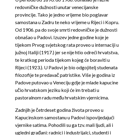
redovničke dužnosti unutar venecijanske
provincije. Tako je jedno vrijeme bio poglavar
samostana u Zadru te neko vrijeme u Rijeci i Kopru.
Od 1906. pa do svoje smrti redovničke je dužnosti
obnašao u Padovi. Izuzev jedne godine koje je
tijekom Prvog svjetskog rata proveo u internaciji u
južnoj Italiji (1917.) jer se nije htio odreći hrvatstva,
te kratkog perioda tijekom kojeg će boraviti u
Rijeci (1923.). U Padovi je bio odgojitelj studenata
filozofije te predavač patristike. Više je godina iz
Padove putovao u Veneciju gdje je mlade kapucine
učio hrvatskom jeziku koji će im trebati u
pastoralnom radu među hrvatskim vjernicima.
Zadnjih je četrdeset godina života proveo u
Kapucinskom samostanu u Padovi ispovijedajući
vjernike satima. Pohodili su ga tzv. mali ljudi, ali i
ugledni građani: radnici i industrijalci, studenti i