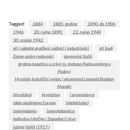
Tagged:
1884
1885. godine
1890. do 1906
1946
20. rujna 1890.
22. rujna 1940
30. srpnja 1942.
ali i ugledni građani: radnici i industrijalci
ali ljudi
časne sestre redovnici
domovini Italiji
grobnu kapelicu u crkvi sv. Antuna Padovanskog u
Padovi
Hrvatski katolički svetac i ekumenist Leopold Bogdan
Mandić
Hrvatskoj
hrvatstva
i pravoslavce
ideje ujedinjene Europe
intelektulaci
ispovjedanju
ispovjedaonica
jedinstvu Istočne i Zapadne Crkve
južnoj Italiji (1917.)