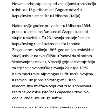
Novom tada potpadao pod venecijansku provinciju
u dobi od 16 godina mladi Bogdan odlazi u
kapucinsko sjemenište u Udinama (Italija).
Nakon dvije godine provedene u Udinama 1884.
prelazi u samostan Bassano di Grappa kako bi
stupio u novicijat. Tu 20. travnja postaje članom
kapucinskog reda i uzima ime fra Leopold.
Zavjetuje se u svibnju 1885. godine. Na teološki se
studij upisuje na sveučilištu u Padovi da bi potom
školovanje nastavio u Veneciji gdje i ostvaruje želju
za stjecanje svećeničkog zvanja 20. rujna 1890.
Kako mladu misu nije mogao služiti među svojima,
u zamjenu im je poslao fotografiju. Kao
mladomisnik izražava želju vratiti se u domovinu i
raditi na jedinstvu Istočne i Zapadne Crkve. No,
dodijeljene su mu druge službe.
U periodu od 1890. do 1906. obnašao je razne