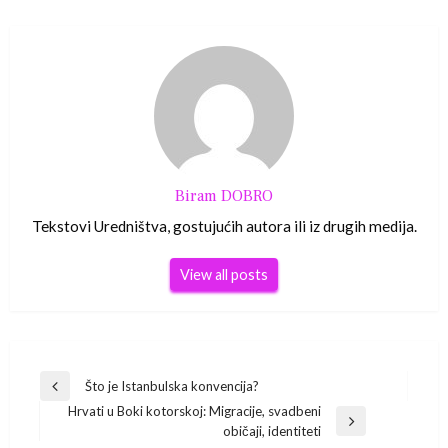
Biram DOBRO
Tekstovi Uredništva, gostujućih autora ili iz drugih medija.
View all posts
Navigacija
Što je Istanbulska konvencija?
Previous
Hrvati u Boki kotorskoj: Migracije, svadbeni
Post
objava
Next
običaji, identiteti