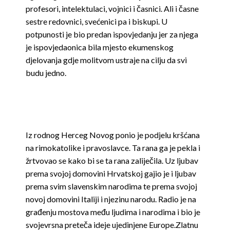
profesori, intelektulaci, vojnici i časnici. Ali i časne
sestre redovnici, svećenici pa i biskupi. U
potpunosti je bio predan ispovjedanju jer za njega
je ispovjedaonica bila mjesto ekumenskog
djelovanja gdje molitvom ustraje na cilju da svi
budu jedno.
Iz rodnog Herceg Novog ponio je podjelu kršćana
na rimokatolike i pravoslavce. Ta rana ga je pekla i
žrtvovao se kako bi se ta rana zaliječila. Uz ljubav
prema svojoj domovini Hrvatskoj gajio je i ljubav
prema svim slavenskim narodima te prema svojoj
novoj domovini Italiji i njezinu narodu. Radio je na
građenju mostova među ljudima i narodima i bio je
svojevrsna preteča ideje ujedinjene Europe.
Zlatnu