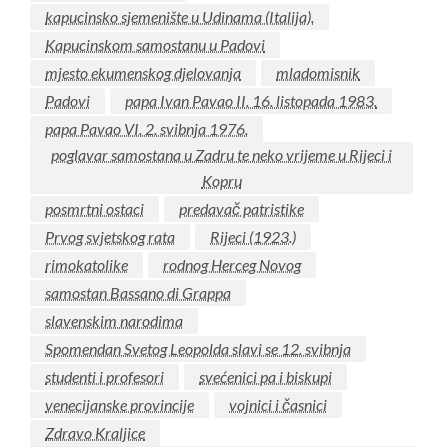
kapucinsko sjemenište u Udinama (Italija).
Kapucinskom samostanu u Padovi
mjesto ekumenskog djelovanja
mladomisnik
Padovi
papa Ivan Pavao II. 16. listopada 1983.
papa Pavao VI. 2. svibnja 1976.
poglavar samostana u Zadru te neko vrijeme u Rijeci i
Kopru
posmrtni ostaci
predavač patristike
Prvog svjetskog rata
Rijeci (1923.)
rimokatolike
rodnog Herceg Novog
samostan Bassano di Grappa
slavenskim narodima
Spomendan Svetog Leopolda slavi se 12. svibnja
studenti i profesori
svećenici pa i biskupi
venecijanske provincije
vojnici i časnici
Zdravo Kraljice