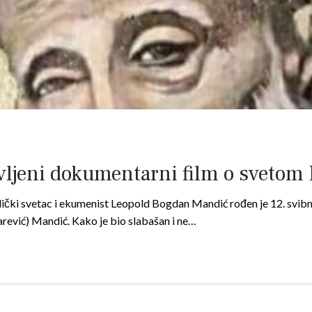
eni dokumentarni film o svetom Le
čki svetac i ekumenist Leopold Bogdan Mandić rođen je 12. svi
Carević) Mandić. Kako je bio slabašan i ne…