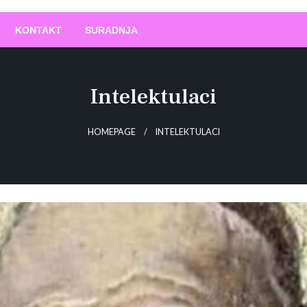
O
!
KONTAKT
SURADNJA
Intelektulaci
HOMEPAGE
INTELEKTULACI