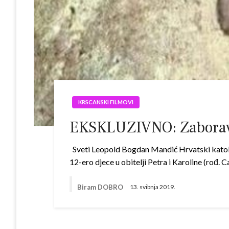
KRSCANSKI FILMOVI
EKSKLUZIVNO: Zaboravlj
Sveti Leopold Bogdan Mandić Hrvatski katoli
12-ero djece u obitelji Petra i Karoline (rođ. 
Biram DOBRO
13. svibnja 2019.