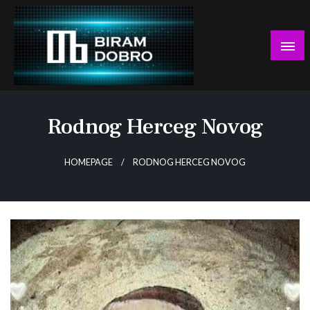
Skip
to
content
… jer BUDUĆNOST nema drugo IME!
Biram DOBRO
Rodnog Herceg Novog
HOMEPAGE
RODNOG HERCEG NOVOG