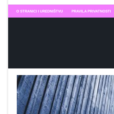
Biram DOBR
… jer BUDUĆNOST nema drugo IME
O STRANICI I UREDNIŠTVU
PRAVILA PRIVATNOSTI