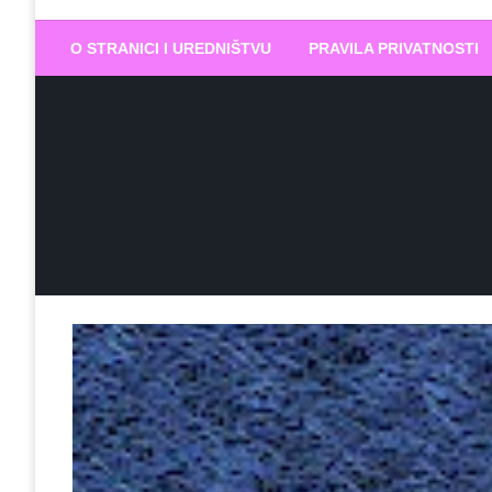
Biram DOBR
… jer BUDUĆNOST nema drugo IME
O STRANICI I UREDNIŠTVU
PRAVILA PRIVATNOSTI