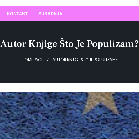
O
!
KONTAKT
SURADNJA
Autor Knjige Što Je Populizam?
HOMEPAGE
AUTOR KNJIGE ŠTO JE POPULIZAM?