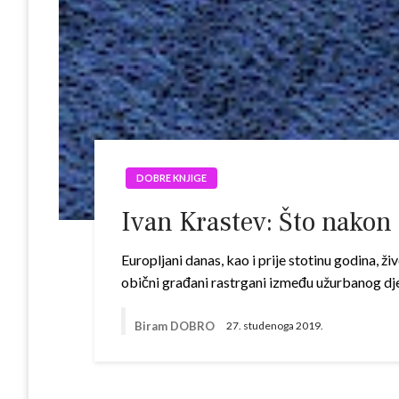
DOBRE KNJIGE
Ivan Krastev: Što nakon
Europljani danas, kao i prije stotinu godina, ži
obični građani rastrgani između užurbanog dje
Biram DOBRO
27. studenoga 2019.