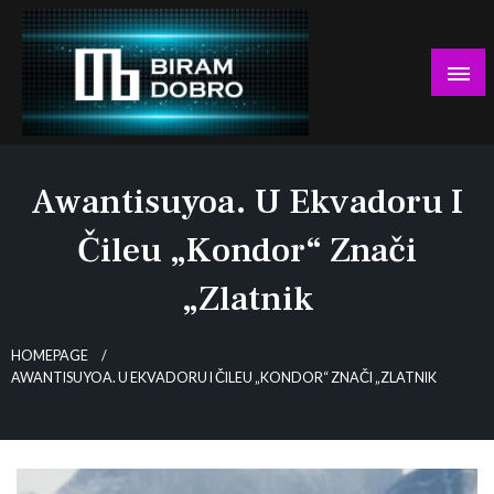
Skip
to
content
… jer BUDUĆNOST nema drugo IME!
Biram DOBRO
Awantisuyoa. U Ekvadoru I
Čileu „kondor“ Znači
„zlatnik
HOMEPAGE
AWANTISUYOA. U EKVADORU I ČILEU „KONDOR“ ZNAČI „ZLATNIK