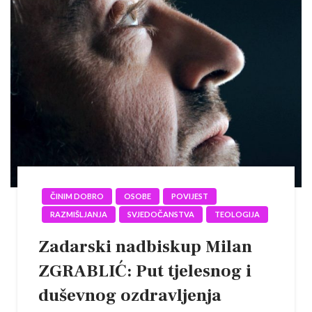
ČINIM DOBRO
OSOBE
POVIJEST
RAZMIŠLJANJA
SVJEDOČANSTVA
TEOLOGIJA
Zadarski nadbiskup Milan
ZGRABLIĆ: Put tjelesnog i
duševnog ozdravljenja