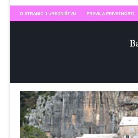
Biram DOBR
… jer BUDUĆNOST nema drugo IME
O STRANICI I UREDNIŠTVU
PRAVILA PRIVATNOSTI
Ba