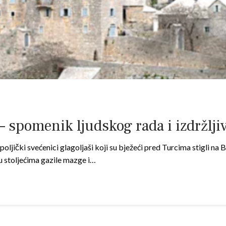
– spomenik ljudskog rada i izdržlji
oljički svećenici glagoljaši koji su bježeći pred Turcima stigli na B
su stoljećima gazile mazge i…