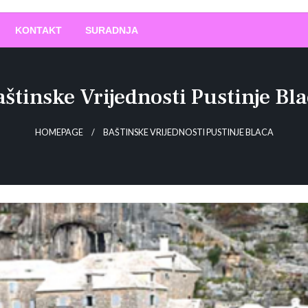
O
!
KONTAKT
SURADNJA
štinske Vrijednosti Pustinje Bl
HOMEPAGE
BAŠTINSKE VRIJEDNOSTI PUSTINJE BLACA