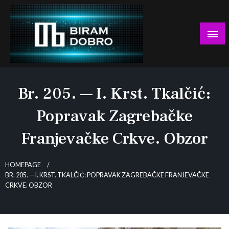
Skip
to
content
… jer BUDUĆNOST nema drugo IME!
Biram DOBRO
Br. 205. — I. Krst. Tkalčić:
Popravak Zagrebačke
Franjevačke Crkve. Obzor
HOMEPAGE
BR. 205. — I. KRST. TKALČIĆ: POPRAVAK ZAGREBAČKE FRANJEVAČKE
CRKVE. OBZOR